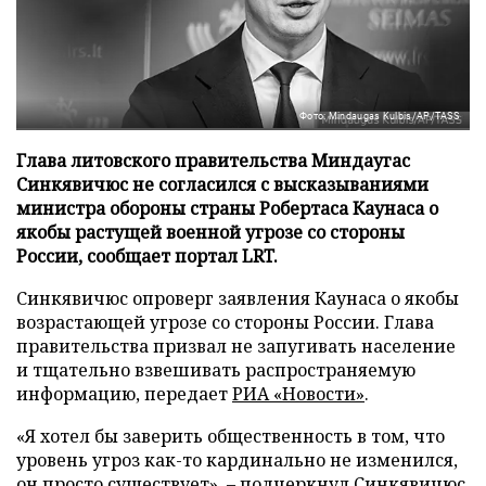
Фото: Mindaugas Kulbis/AP/TASS
Глава литовского правительства Миндаугас
Синкявичюс не согласился с высказываниями
министра обороны страны Робертаса Каунаса о
якобы растущей военной угрозе со стороны
России, сообщает портал LRT.
Синкявичюс опроверг заявления Каунаса о якобы
возрастающей угрозе со стороны России. Глава
правительства призвал не запугивать население
и тщательно взвешивать распространяемую
информацию, передает
РИА «Новости»
.
«Я хотел бы заверить общественность в том, что
уровень угроз как-то кардинально не изменился,
он просто существует», – подчеркнул Синкявичюс.