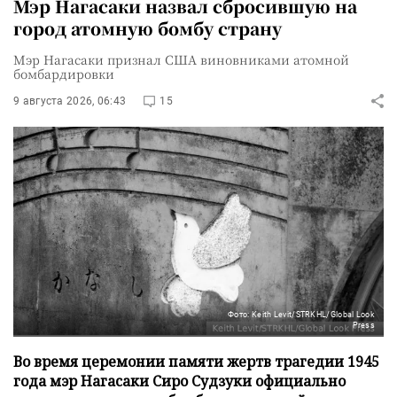
Мэр Нагасаки назвал сбросившую на
город атомную бомбу страну
Мэр Нагасаки признал США виновниками атомной
бомбардировки
9 августа 2026, 06:43
15
Фото: Keith Levit/STRKHL/Global Look
Press
Во время церемонии памяти жертв трагедии 1945
года мэр Нагасаки Сиро Судзуки официально