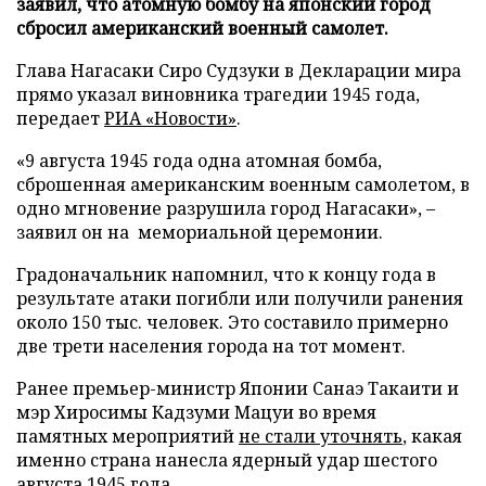
заявил, что атомную бомбу на японский город
сбросил американский военный самолет.
Глава Нагасаки Сиро Судзуки в Декларации мира
прямо указал виновника трагедии 1945 года,
передает
РИА «Новости»
.
«9 августа 1945 года одна атомная бомба,
сброшенная американским военным самолетом, в
одно мгновение разрушила город Нагасаки», –
заявил он на мемориальной церемонии.
Градоначальник напомнил, что к концу года в
результате атаки погибли или получили ранения
около 150 тыс. человек. Это составило примерно
две трети населения города на тот момент.
Ранее премьер-министр Японии Санаэ Такаити и
мэр Хиросимы Кадзуми Мацуи во время
памятных мероприятий
не стали уточнять
, какая
именно страна нанесла ядерный удар шестого
августа 1945 года.