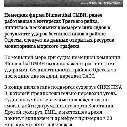
Фото: ERDEM SAHIN/EPA/ТАСС
Немецкая фирма Blumenthal GMBH, ранее
работавшая в интересах Третьего рейха,
лишилась нескольких коммерческих судов в
результате ударов беспилотников в районе
Одессы, следует из данных открытых ресурсов
мониторинга морского трафика.
По меньшей мере три судна немецкой компании
Blumenthal GMBH были поражены российскими
ударными беспилотниками в районе Одессы за
последние две недели, передает
ТАСС
.
В конце июля атаке подвергся сухогруз CHRISTINA
B, который предположительно перевозил уголь.
Судно получило серьезные повреждения, но
смогло дойти до румынского порта Констанца.
Другой сухогруз, EMIL, в настоящее время
покинут экипажем и дрейфует примерно в 20
морских милях от побережья.