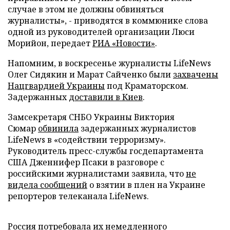
случае в этом не должны обвиняться
журналисты», - приводятся в коммюнике слова
одной из руководителей организации Люси
Морийон, передает
РИА «Новости»
.
Напомним, в воскресенье журналисты LifeNews
Олег Сидякин и Марат Сайченко были
захвачены
Нацгвардией Украины
под Краматорском.
Задержанных
доставили в Киев
.
Замсекретаря СНБО Украины Виктория
Сюмар
обвинила
задержанных журналистов
LifeNews в «содействии терроризму».
Руководитель пресс-службы госдепартамента
США Дженнифер Псаки в разговоре с
российскими журналистами заявила, что
не
видела сообщений
о взятии в плен на Украине
репортеров телеканала LifeNews.
Россия
потребовала
их немедленного