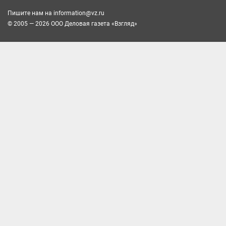
Пишите нам на
information@vz.ru
© 2005 — 2026 ООО Деловая газета «Взгляд»