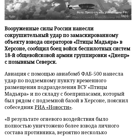
Фото: Пресс-служба Минобороны РФ/
ТАСС
Вооруженные силы России нанесли
сокрушительный удар по замаскированному
объекту взвода операторов «Птицы Мадьяра» в
Херсоне, сообщил боец войск беспилотных систем
18-й общевойсковой армии группировки «Днепр»
с позывным Северск.
Авиация с помощью авиабомб ФАБ-500 нанесла
удар по подземному пункту временного
размещения подразделения ВСУ «Птицы
Мадьяра» и по складу с боеприпасами, который
был рядом с подземной базой в Херсоне, пояснил
собеседник
РИА «Новости»
.
«В результате огневого воздействия было
полностью уничтожено более взвода личного
состава противника, вероятно несколько