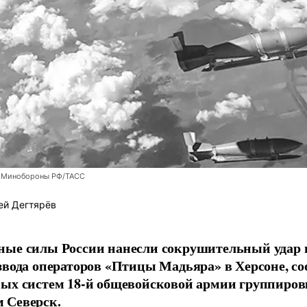
 Минобороны РФ/ТАСС
ей Дегтярёв
ные силы России нанесли сокрушительный удар 
звода операторов «Птицы Мадьяра» в Херсоне, с
ых систем 18-й общевойсковой армии группиров
 Северск.