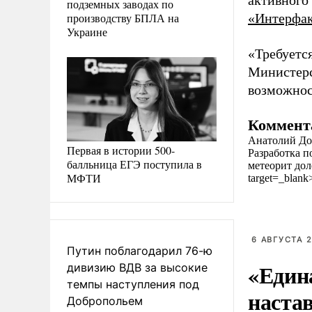
активного
подземных заводах по
производству БПЛА на
«Интерфа
Украине
«Требуется
Министерс
возможнос
Коммент
Анатолий До
Первая в истории 500-
Разработка п
балльница ЕГЭ поступила в
метеорит доле
МФТИ
target=_blan
6 АВГУСТА 2
Путин поблагодарил 76-ю
«Един
дивизию ВДВ за высокие
темпы наступления под
наста
Добропольем