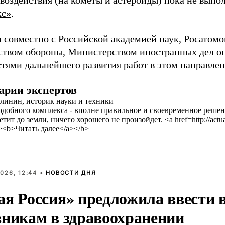
 воздействия (на кометы и астероиды) пока не выпо
кс»
.
 совместно с Российской академией наук, Росатомо
твом обороны, Министерством иностранных дел оп
тями дальнейшего развития работ в этом направлени
арии экспертов
линин, историк науки и техники
одобного комплекса - вполне правильное и своевременное решен
тит до земли, ничего хорошего не произойдет. <a href=http://actu
k><b>Читать далее</a></b>
026, 12:44 •
НОВОСТИ ДНЯ
ая Россия» предложила ввести
вникам в здравоохранении