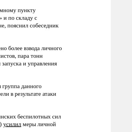
емному пункту
 и по складу с
не, пояснил собеседник
но более взвода личного
истов, пара тонн
я запуска и управления
 группа данного
ли в результате атаки
инских беспилотных сил
и)
усилил
меры личной