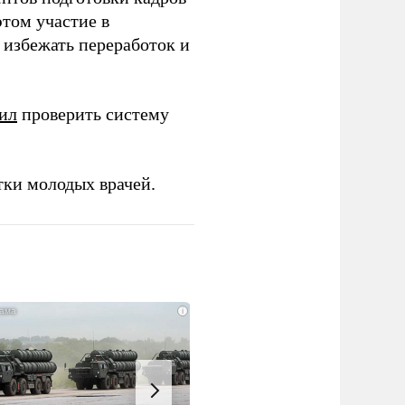
этом участие в
избежать переработок и
ил
проверить систему
тки молодых врачей.
i