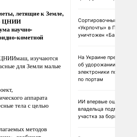
меты, летящие к Земле,
ор ЦНИИ
Сортировочный пункт
«Укрпочты» в Павлогра
ума научно-
уничтожен «Бандероль
роидно-кометной
На Украине предупреди
з ЦНИИмаш, изучаются
об удорожании китайс
пасные для Земли малые
электроники после уда
по портам
оект,
ического аппарата
ИИ впервые оштрафова
есные тела с целью
владельца подмосковн
участка за борщевик
длагаемых методов