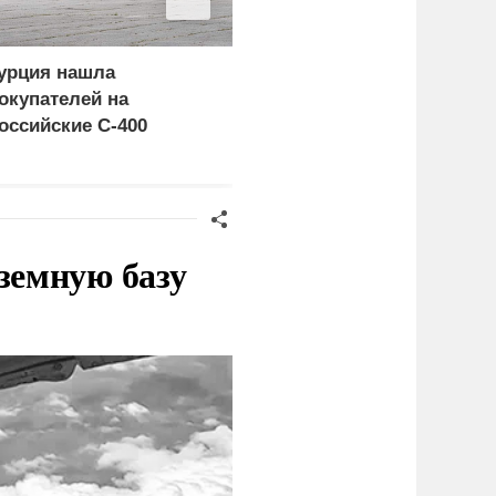
урция нашла
Россия больше не буде
окупателей на
церемониться - теперь
оссийские C-400
это законная цель в
Германии
земную базу