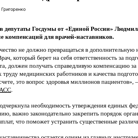
 Григоренко
в депутаты Госдумы от «Единой России» Людми
ие компенсаций для врачей-наставников.
чество не должно превращаться в дополнительную
Врач, который берет на себя ответственность за под
та, должен получать справедливую компенсацию за э
 труду медицинских работников и качества подготов
чете, это вопрос здоровья миллионов пациентов», 
АСС
.
одчеркнула необходимость утверждения единых фед
нию, важно законодательно закрепить порядок орга
ыплат, что поможет устранить существенные различ
наставничества остается одним из главных инструм