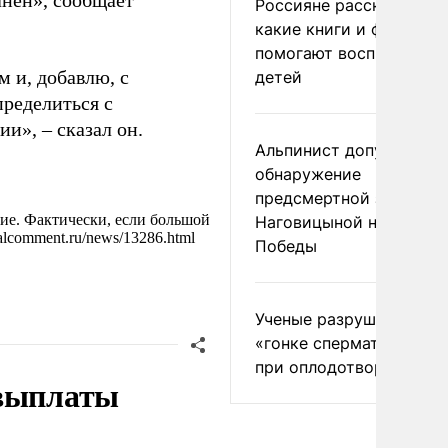
лнен», сообщает
Россияне рассказали,
какие книги и фильмы
помогают воспитывать
м и, добавлю, с
детей
ределиться с
и», – сказал он.
Альпинист допустил
обнаружение
предсмертной записки
ие. Фактически, если большой
Наговицыной на пике
alcomment.ru/news/13286.html
Победы
Ученые разрушили миф
«гонке сперматозоидов
при оплодотворении
 выплаты