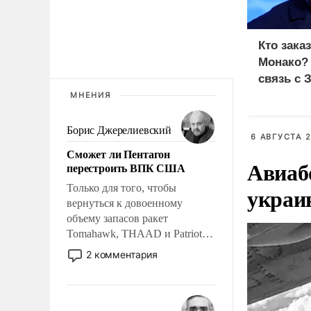
Кто зака
Монако?
связь с 
МНЕНИЯ
Борис Джерелиевский
6 АВГУСТА 2
Сможет ли Пентагон
Авиаб
перестроить ВПК США
Только для того, чтобы
украи
вернуться к довоенному
объему запасов ракет
Tomahawk, THAAD и Patriot
США потребуется более трех
2 комментария
лет. Даже небольшая война с
Ираном опустошила
американские арсеналы.
Сложившаяся ситуация