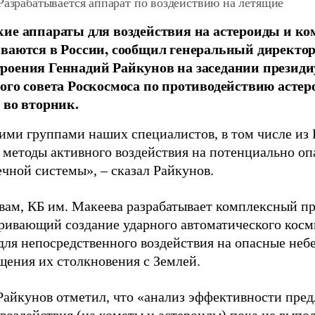
Разрабатывается аппарат по воздействию на летящие
ие аппараты для воздействия на астероиды и ко
ываются в России, сообщил генеральный директ
оения Геннадий Райкунов на заседании президи
ого совета Роскосмоса по противодействию асте
 во вторник.
ими группами наших специалистов, в том числе и
 методы активного воздействия на потенциально о
ечной системы», – сказал Райкунов.
овам, КБ им. Макеева разрабатывает комплексный пр
ривающий создание ударного автоматического косм
для непосредственного воздействия на опасные неб
щения их столкновения с Землей.
Райкунов отметил, что «анализ эффективности пре