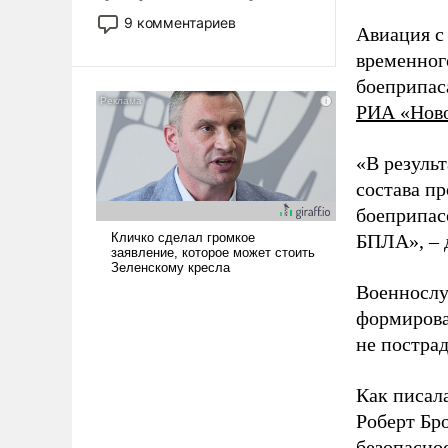
двигаемся по пути
9 комментариев
Авиация с
революционных изменений.
временног
То, что несколько лет назад
было образом для
боеприпас
псевдонаучной фантастики,
РИА «Нов
стало всерьез обсуждаемой
идеей.
«В резуль
состава п
боеприпасо
БПЛА», – 
Военнослу
формирова
не пострад
Как писал
Роберт Бро
безопасно