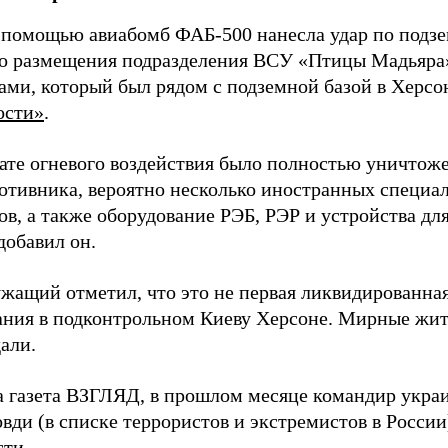
 помощью авиабомб ФАБ-500 нанесла удар по подз
о размещения подразделения ВСУ «Птицы Мадьяра»
ами, который был рядом с подземной базой в Херсо
ости»
.
тате огневого воздействия было полностью уничтоже
ротивника, вероятно несколько иностранных специал
в, а также оборудование РЭБ, РЭР и устройства дл
добавил он.
жащий отметил, что это не первая ликвидированная
ния в подконтрольном Киеву Херсоне. Мирные жите
али.
а газета ВЗГЛЯД, в прошлом месяце командир укра
вди (в списке террористов и экстремистов в Росси
сти.