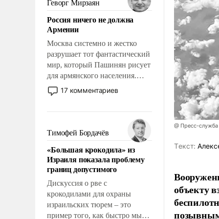
Геворг Мирзаян
означает многолетний период
Россия ничего не должна
уязвимости США, например,
Армении
перед Китаем.
Москва системно и жестко
разрушает тот фантастический
мир, который Пашинян рисует
для армянского населения.
Мир, где политические
17 комментариев
прожекты будут безусловно
оплачиваться за счет
российских
@ Пресс-служба
налогоплательщиков и где
Тимофей Бордачёв
Еревану за свои поступки не
Tекст:
Алекс
«Большая крокодила» из
нужно отвечать.
Израиля показала проблему
границ допустимого
Вооружен
Дискуссия о рве с
объекту в
крокодилами для охраны
беспилотн
израильских тюрем – это
позывным
пример того, как быстро мы