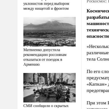
Роскосмос: 
уклонистов перед выбором
между нищетой и фронтом
Космическ
разрабат
машиностр
техническ
опасности
«Нескольк
Матвиенко допустила
различные
рекомендацию россиянам
тела Солн
отказаться от поездок в
Армению
По его сл
предусмат
«Капкан» 
предотвра
При этом 
СМИ сообщили о скрытых