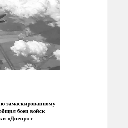
по замаскированному
ообщил боец войск
ки «Днепр» с