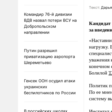
Tекст:
Дарья
Командир 76-й дивизии
ВДВ назвал потери ВСУ на
Кандидат 
Добропольском
за введен
направлении
«Наставни
нагрузку. 
Путин разрешил
специалис
приватизацию аэропорта
уважения к
Шереметьево
конечном с
Болилой
Т
Генсек ООН осудил атаки
Политик п
украинских
По ее мне
беспилотников по России
систему в
В российских школах
Институт 