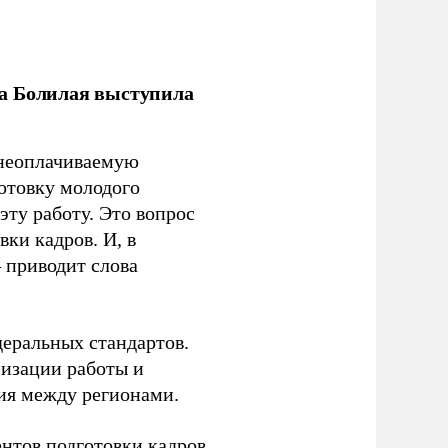
ла Болилая выступила
 неоплачиваемую
готовку молодого
ту работу. Это вопрос
ки кадров. И, в
– приводит слова
еральных стандартов.
низации работы и
ия между регионами.
ентов подготовки кадров