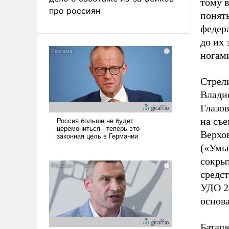
тому 
про россиян
понять
федера
до их 
ногам
Стрел
Владис
Глазов
на съе
Верхо
(«Умыш
сокрыт
средст
УДО 24
основа
Баташ