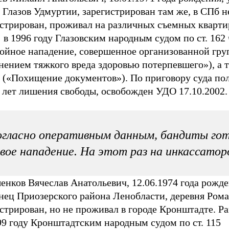
 Глазов Удмуртии, зарегистрирован там же, в СПб н
истрирован, проживал на различных съемных кварти
 в 1996 году Глазовским народным судом по ст. 162 
бойное нападение, совершенное организованной гру
нением тяжкого вреда здоровью потерпевшего»), а 
5 («Похищение документов»). По приговору суда по
 лет лишения свободы, освобожден УДО 17.10.2002.
гласно оперативным данным, бандиты гот
вое нападение. На этот раз на инкассатор
нков Вячеслав Анатольевич, 12.06.1974 года рожде
нец Приозерского района Ленобласти, деревня Ром
стрирован, но не проживал в городе Кронштадте. Р
99 году Кронштадтским народным судом по ст. 115