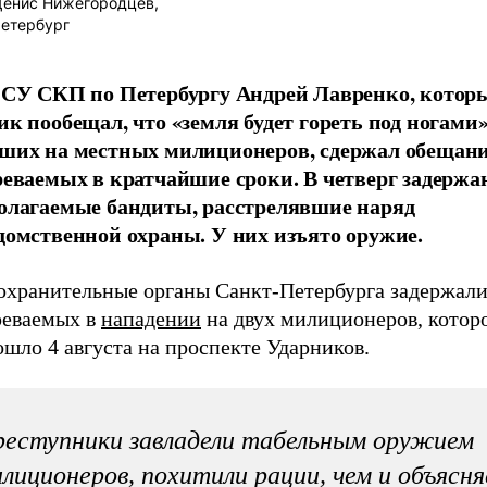
енис Нижегородцев,
етербург
 СУ СКП по Петербургу Андрей Лавренко, котор
ик пообещал, что «земля будет гореть под ногами
ших на местных милиционеров, сдержал обещани
реваемых в кратчайшие сроки. В четверг задерж
олагаемые бандиты, расстрелявшие наряд
домственной охраны. У них изъято оружие.
охранительные органы Санкт-Петербурга задержал
реваемых в
нападении
на двух милиционеров, котор
шло 4 августа на проспекте Ударников.
еступники завладели табельным оружием
лиционеров, похитили рации, чем и объясн