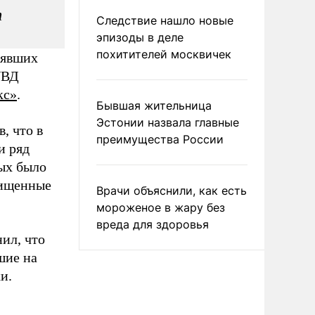
т
Следствие нашло новые
эпизоды в деле
похитителей москвичек
лявших
УВД
кс»
.
Бывшая жительница
Эстонии назвала главные
, что в
преимущества России
и ряд
ых было
хищенные
Врачи объяснили, как есть
мороженое в жару без
вреда для здоровья
ил, что
шие на
и.