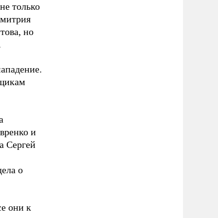
не только
Дмитрия
това, но
.
нападение.
ыщикам
а
вренко и
а Сергей
дела о
се они к