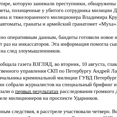
ртире, которую занимали преступники, обнаружены 
леты, похищенные у убитого сотрудника милиции 
ина и тяжелораненого милиционера Владимира Кру
 автоматы, гранаты и армейский гранатомет «Муха»
сно оперативным данным, бандиты готовили новое 
от раз на инкассаторов. Эта информация помогла с
 на след злоумышленников.
общала газета ВЗГЛЯД, во вторник, 10 августа, глав
твенного управления СКП по Петербургу Андрей Ла
 начальника криминальной милиции ГУВД Петербург
ин собрали журналистов на специальный брифинг и
азали о
первых результатах
расследования громкого 
реле милиционеров на проспекте Ударников.
ным следствия, в расстреле участвовали четверо. В