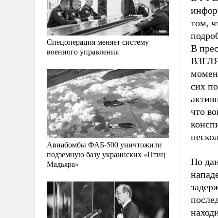
инфор
том, ч
подро
Спецоперация меняет систему
В пре
военного управления
ВЗГЛЯ
момент
сих по
актив
что в
конспи
нескол
Авиабомбы ФАБ-500 уничтожили
подземную базу украинских «Птиц
По д
Мадьяра»
напад
задер
послед
находи