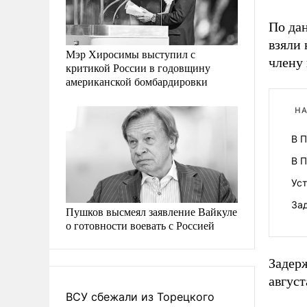
По да
взяли
Мэр Хиросимы выступил с
члену 
критикой России в годовщину
американской бомбардировки
НА
В 
В 
Ус
За
Пушков высмеял заявление Вайкуле
о готовности воевать с Россией
Задерж
август
ВСУ сбежали из Торецкого