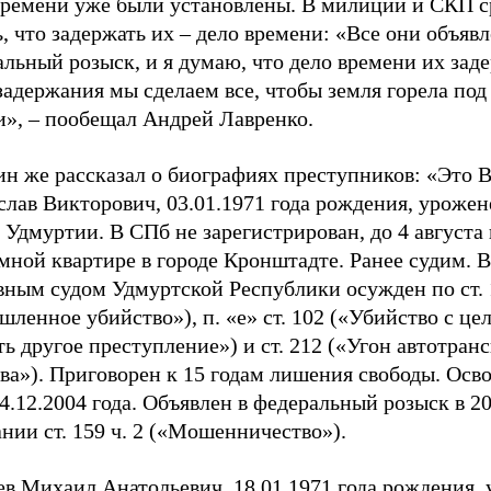
времени уже были установлены. В милиции и СКП с
, что задержать их – дело времени: «Все они объяв
льный розыск, и я думаю, что дело времени их заде
задержания мы сделаем все, чтобы земля горела под
и»,
–
пообещал Андрей Лавренко.
ин же рассказал о биографиях преступников: «Это 
лав Викторович, 03.01.1971 года рождения, урожен
 Удмуртии. В СПб не зарегистрирован, до 4 августа
мной квартире в городе Кронштадте. Ранее судим. В
вным судом Удмуртской Республики осужден по ст. 
ленное убийство»), п. «е» ст. 102 («Убийство с це
ь другое преступление») и ст. 212 («Угон автотран
ва»). Приговорен к 15 годам лишения свободы. Осв
.12.2004 года. Объявлен в федеральный розыск в 20
нии ст. 159 ч. 2 («Мошенничество»).
ев Михаил Анатольевич, 18.01.1971 года рождения,