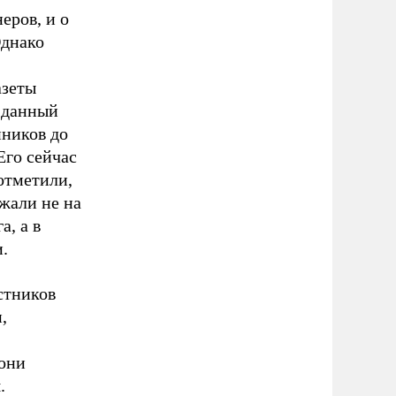
еров, и о
Однако
азеты
 данный
пников до
Его сейчас
отметили,
жали не на
, а в
.
стников
,
 они
.