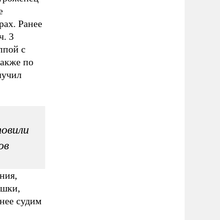
е
рах. Ранее
ч. 3
ппой с
также по
лучил
овили
ов
ния,
ашки,
анее судим