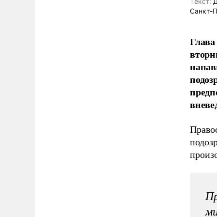
Tекст:
Д
Санкт-П
Глава
вторн
напав
подоз
предп
вневе
Право
подоз
произо
Пр
ми