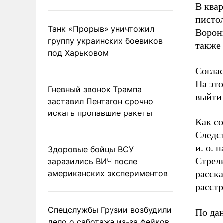
В ква
писто
Танк «Прорыв» уничтожил
Ворон
группу украинских боевиков
также
под Харьковом
Согла
На эт
Гневный звонок Трампа
выйти
заставил Пентагон срочно
искать пропавшие ракеты
Как со
Следс
и. о.
Здоровые бойцы ВСУ
Стрел
заразились ВИЧ после
американских экспериментов
расск
расст
Спецслужбы Грузии возбудили
По дан
дело о саботаже из-за фейков