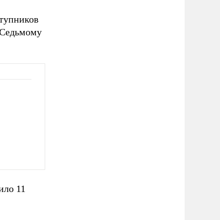
ступников
 Седьмому
ило 11