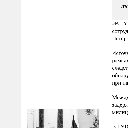
то
«В ГУ
сотру
Петер
Источн
рамка
следс
обнар
при н
Между
задерж
милиц
В ГУВ