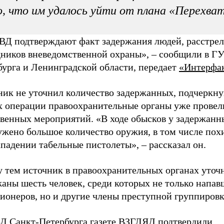
, что им удалось уйти от плана «Перехва
ВД подтверждают факт задержания людей, расстре
дников вневедомственной охраны»,
–
сообщили в Г
бурга и Ленинградской области, передает
«Интерфа
ик не уточнил количество задержанных, подчеркнув
х операции правоохранительные органы уже провел
твенных мероприятий. «В ходе обысков у задержанн
ужено большое количество оружия, в том числе по
ападении табельные пистолеты»,
–
рассказал он.
 тем источник в правоохранительных органах уточн
аны шесть человек, среди которых не только напав
ионеров, но и другие члены преступной группировк
Д Санкт-Петербурга газете ВЗГЛЯД подтвердили