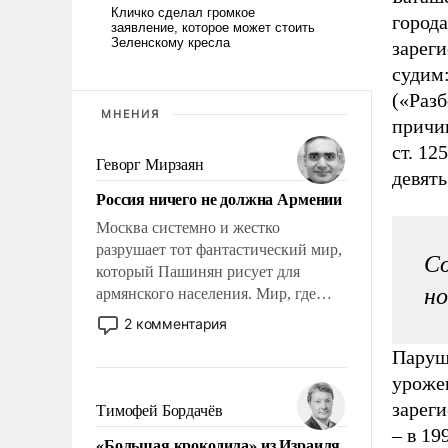
города
зарег
судим:
(«Раз
МНЕНИЯ
причи
ст. 12
Геворг Мирзаян
девять
Россия ничего не должна Армении
Москва системно и жестко
разрушает тот фантастический мир,
Со
который Пашинян рисует для
но
армянского населения. Мир, где
этому населению все должны
2 комментария
просто по определению, где его
Паруше
политические прожекты будут
уроже
беспрекословно оплачиваться за
счет российских
зареги
Тимофей Бордачёв
налогоплательщиков, и где за свои
–
в 19
«Большая крокодила» из Израиля
поступки не нужно отвечать.