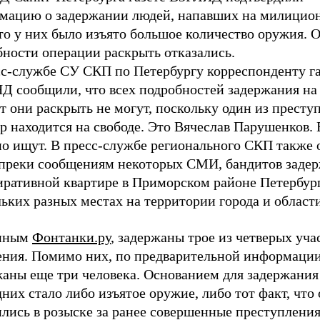
мацию о задержании людей, напавших на милицион
то у них было изъято большое количество оружия. 
бности операции раскрыть отказались.
сс-службе СУ СКП по Петербургу корреспонденту г
Д сообщили, что всех подробностей задержания на
 они раскрыть не могут, поскольку один из престу
р находится на свободе. Это Вячеслав Парушенков. 
но ищут. В пресс-службе регионального СКП также 
опреки сообщениям некоторых СМИ, бандитов задер
ративной квартире в Приморском районе Петербурга
ьких разных местах на территории города и области
анным
Фонтанки.ру
, задержаны трое из четверых уча
ения. Помимо них, по предварительной информации
жаны еще три человека. Основанием для задержания
них стало либо изъятое оружие, либо тот факт, что
лись в розыске за ранее совершенные преступления