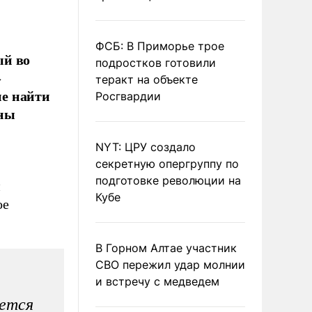
ФСБ: В Приморье трое
ый во
подростков готовили
»
теракт на объекте
е найти
Росгвардии
аны
NYT: ЦРУ создало
секретную опергруппу по
подготовке революции на
и
Кубе
ое
В Горном Алтае участник
СВО пережил удар молнии
и встречу с медведем
яется