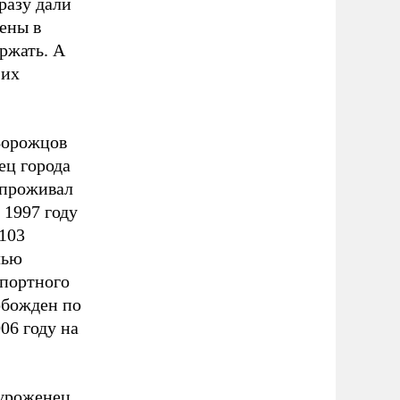
разу дали
лены в
ржать. А
 их
Ворожцов
ец города
 проживал
 1997 году
103
лью
спортного
обожден по
06 году на
 уроженец