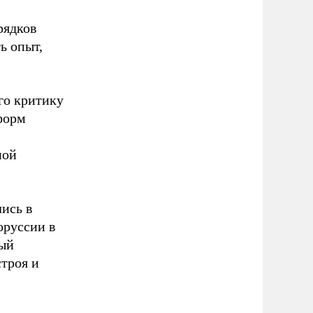
рядков
ь опыт,
го критику
форм
ной
ись в
оруссии в
рый
троя и