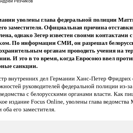
ндрей Резчиков
мании уволены глава федеральной полиции Матти
 его заместителя. Официальная причина отставки
лена, однако Зегер известен своими контактами с
ом. По информации СМИ, он разрешал белорус
охранительным органам проводить учения на те
нии. И это в то время, когда Евросоюз ввел прот
ные санкции.
тр внутренних дел Германии Ханс-Петер Фридрих 
лжностей руководителей федеральной полиции из-за
ведомства с белорусскими органами власти. Как пи
ое издание Focus Online, уволены глава ведомства
и оба его заместителя.