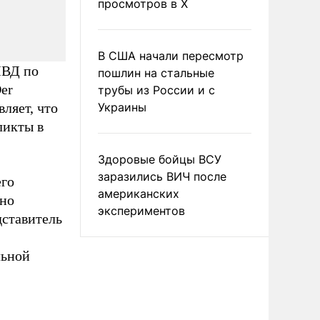
просмотров в X
В США начали пересмотр
МВД по
пошлин на стальные
er
трубы из России и с
вляет, что
Украины
ликты в
Здоровые бойцы ВСУ
заразились ВИЧ после
его
американских
нно
экспериментов
дставитель
льной