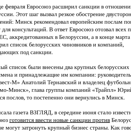
це февраля Евросоюз расширил санкции в отношени
ссии. Этот шаг вызвал резкое обострение двусторо
ений: Минск рекомендовал европейским послам по
 для консультаций. В ответ Евросоюз отозвал всех 
ЕС, аккредитованных в Белоруссии, а в конце марта
рил список белорусских чиновников и компаний,
дающих под санкции.
ный список были внесены два крупных белорусских
смена и принадлежащие им компании: руководител
ест-М» Анатолий Тернавский и владелец футбольн
мо-Минск», глава группы компаний «Трайпл» Юри
ся послов, то постепенно они вернулись в Минск.
сала газета ВЗГЛЯД, в середине июня стало известн
оюз
готовится ввести новые санкции против
Белорус
е могут затронуть крупный бизнес страны. Как гов