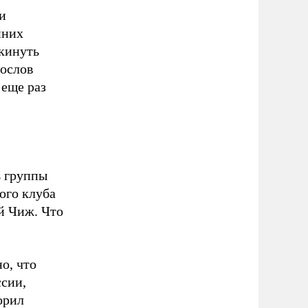
и
нних
кинуть
послов
 еще раз
ь группы
ого клуба
й Чиж. Что
о, что
сии,
орил