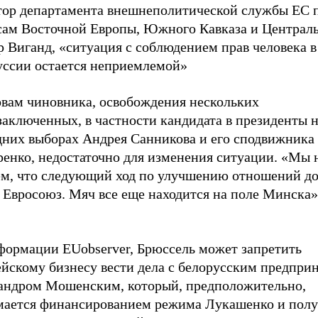
тор департамента внешнеполитической службы ЕС 
сам Восточной Европы, Южного Кавказа и Централ
 Виганд, «ситуация с соблюдением прав человека в
уссии остается неприемлемой»
овам чиновника, освобождения нескольких
заключенных, в частности кандидата в президенты 
дних выборах Андрея Санникова и его сподвижника
ренко, недостаточно для изменения ситуации. «Мы 
ем, что следующий ход по улучшению отношений д
 Евросоюз. Мяч все еще находится на поле Минска»,
формации EUobserver, Брюссель может запретить
ейскому бизнесу вести дела с белорусским предпри
андром Мошенским, который, предположительно,
мается финансированием режима Лукашенко и полу