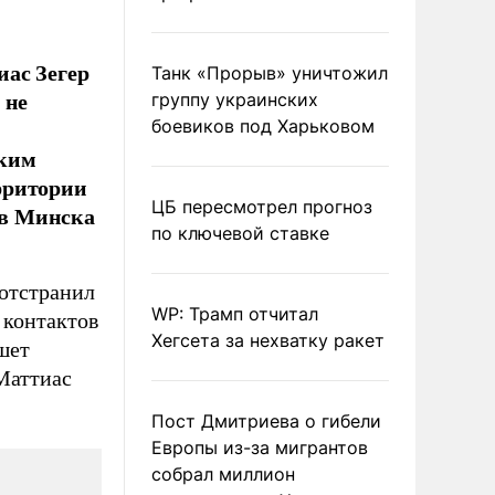
ас Зегер
Танк «Прорыв» уничтожил
 не
группу украинских
боевиков под Харьковом
ским
рритории
ЦБ пересмотрел прогноз
ив Минска
по ключевой ставке
отстранил
WP: Трамп отчитал
 контактов
Хегсета за нехватку ракет
шет
 Маттиас
Пост Дмитриева о гибели
Европы из-за мигрантов
собрал миллион