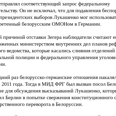
отправлял соответствующий запрос федеральному
ельству. Он не исключал, что для подавления беспо
 президентских выборов Лукашенко мог использоват
ретенный белорусским ОМОНом в Германии.
й причиной отставки Зегера наблюдатели считают е
оженных министерством внутренних дел планов ре
го ведомства, которые касались слияния отделений
альной полиции и федерального управления уголов
ии.
дний раз белорусско-германские отношения накалял
 2011 года. Тогда в МИД ФРГ был вызван посол Бел
не для обсуждения высказываний Лукашенко, кото
ил Берлин в попытке свержения конституционного с
рственного переворота в Белоруссии.