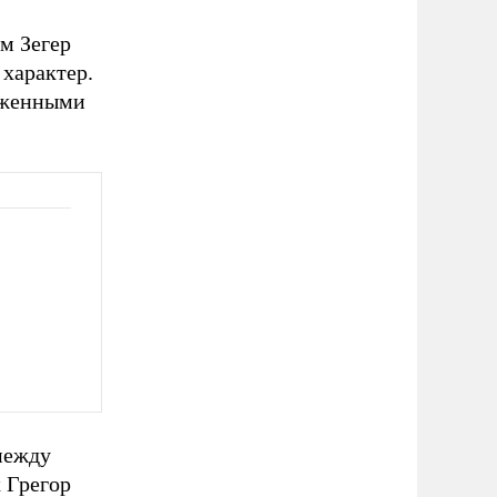
м Зегер
характер.
иженными
между
 Грегор