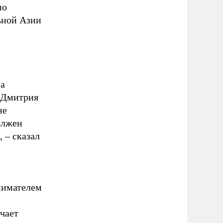
по
ьной Азии
на
 Дмитрия
не
олжен
 – сказал
нимателем
чает