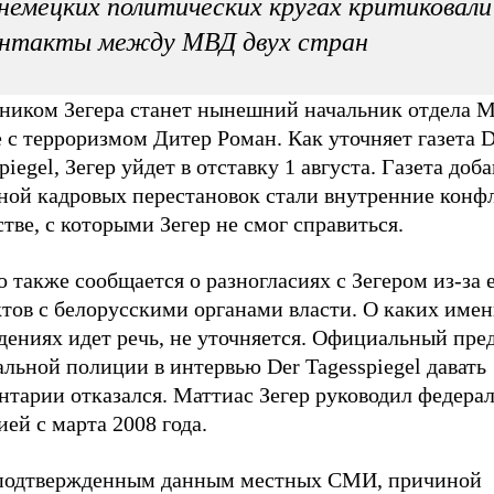
немецких политических кругах критиковали
онтакты между МВД двух стран
ником Зегера станет нынешний начальник отдела 
 с терроризмом Дитер Роман. Как уточняет газета D
piegel, Зегер уйдет в отставку 1 августа. Газета доба
ной кадровых перестановок стали внутренние конф
тве, с которыми Зегер не смог справиться.
 также сообщается о разногласиях с Зегером из-за 
ктов с белорусскими органами власти. О каких име
дениях идет речь, не уточняется. Официальный пре
льной полиции в интервью Der Tagesspiegel давать
нтарии отказался. Маттиас Зегер руководил федера
ей с марта 2008 года.
подтвержденным данным местных СМИ, причиной