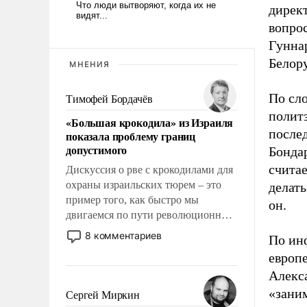
дирек
вопро
Гуннар
Белор
МНЕНИЯ
По сл
Тимофей Бордачёв
полит
«Большая крокодила» из Израиля
после
показала проблему границ
допустимого
Бонда
счита
Дискуссия о рве с крокодилами для
охраны израильских тюрем – это
делать
пример того, как быстро мы
он.
двигаемся по пути революционных
изменений. То, что несколько лет
8 комментариев
По ин
назад было образом для
европ
псевдонаучной фантастики, стало
Алекс
всерьез обсуждаемой идеей.
«зани
Сергей Миркин