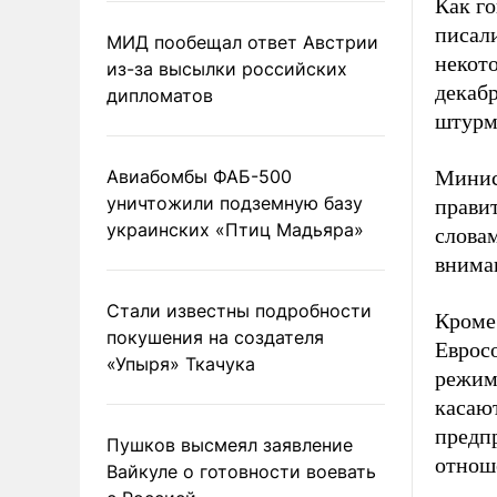
Как г
писали
МИД пообещал ответ Австрии
некот
из-за высылки российских
декабр
дипломатов
штурм
Авиабомбы ФАБ-500
Минис
уничтожили подземную базу
правит
украинских «Птиц Мадьяра»
слова
внима
Стали известны подробности
Кроме
покушения на создателя
Еврос
«Упыря» Ткачука
режим
касают
предп
Пушков высмеял заявление
отнош
Вайкуле о готовности воевать