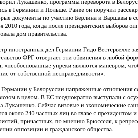
оворил Лукашенко, программы переворота в Белору
сь в Германии и Польше. Ранее он поручил рассекр
орые документы по участию Берлина и Варшавы в с
я 2010 года, когда после президентских выборов оп
овала дом правительства.
тр иностранных дел Германии Гидо Вестервелле зая
ельство ФРГ отвергает эти обвинения в любой форм
м, «необоснованные упреки являются маневром, что
ние от собственной несправедливости».
 Германии у Белоруссии напряженные отношения с
оюзом в целом. В ЕС неоднократно выступали с ос
а Лукашенко. Сейчас визовые и экономические са
ся около 240 частных лиц во главе с президентом и
риятий, причастных, по мнению Брюсселя, к репрес
ении оппозиции и гражданского общества.