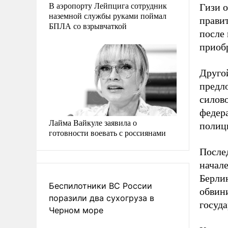
В аэропорту Лейпцига сотрудник
Гизи 
наземной службы руками поймал
правит
БПЛА со взрывчаткой
после
приоб
Друго
предл
силово
федер
Лайма Вайкуле заявила о
полиц
готовности воевать с россиянами
После
начале
Берли
Беспилотники ВС России
обвин
поразили два сухогруза в
госуда
Черном море