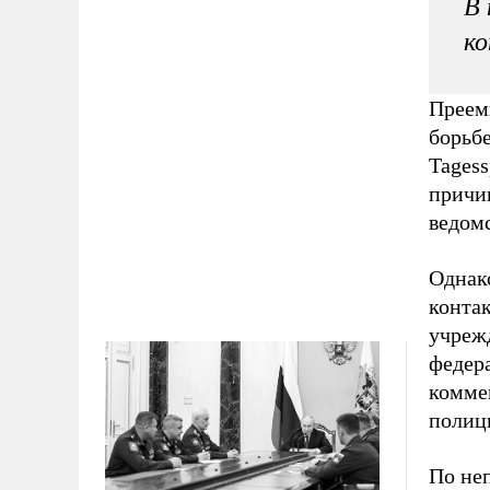
В 
к
Преем
борьбе
Tagess
причи
ведомс
Однако
конта
учреж
федера
комме
полици
По не