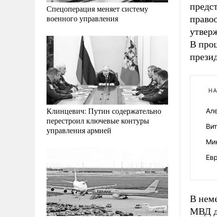
предст
Спецоперация меняет систему
военного управления
право
утверж
В про
прези
НА
Клинцевич: Путин содержательно
Ал
перестроил ключевые контуры
Ви
управления армией
Ми
Евр
В нем
МВД дв