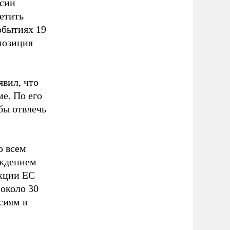
ссии
етить
обытиях 19
позиция
вил, что
е. По его
бы отвлечь
о всем
уждением
нкции ЕС
 около 30
сиям в