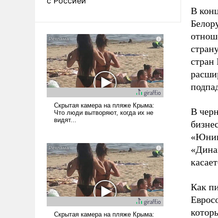
с Россией
В кон
Белору
отнош
страну
стран 
расши
подпа
В чер
бизне
«Юнив
«Дина
касает
Как пи
Еврос
которы