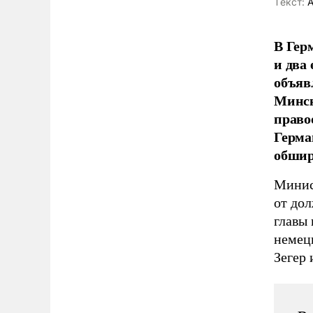
Tекст:
А
В Гер
и два
объяв
Минск
право
Герма
обшир
Минис
от до
главы 
немецк
Зегер 