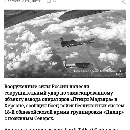
6 августа 2026, 08:26
12
Фото: Пресс-служба Минобороны РФ/
ТАСС
Вооруженные силы России нанесли
сокрушительный удар по замаскированному
объекту взвода операторов «Птицы Мадьяра» в
Херсоне, сообщил боец войск беспилотных систем
18-й общевойсковой армии группировки «Днепр»
с позывным Северск.
Авиация с помощью авиабомб ФАБ-500 нанесла