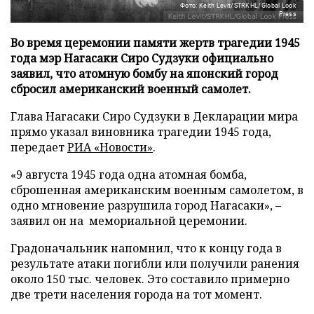
Фото: Keith Levit/STRKHL/Global Look
Press
Во время церемонии памяти жертв трагедии 1945
года мэр Нагасаки Сиро Судзуки официально
заявил, что атомную бомбу на японский город
сбросил американский военный самолет.
Глава Нагасаки Сиро Судзуки в Декларации мира
прямо указал виновника трагедии 1945 года,
передает
РИА «Новости»
.
«9 августа 1945 года одна атомная бомба,
сброшенная американским военным самолетом, в
одно мгновение разрушила город Нагасаки», –
заявил он на мемориальной церемонии.
Градоначальник напомнил, что к концу года в
результате атаки погибли или получили ранения
около 150 тыс. человек. Это составило примерно
две трети населения города на тот момент.