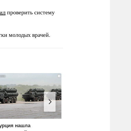
ил
проверить систему
тки молодых врачей.
i
урция нашла
Россия больше не буде