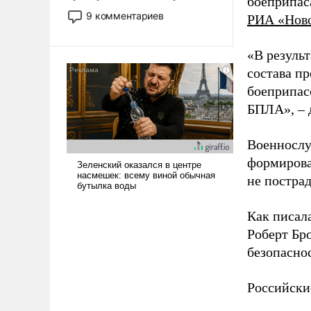
боеприпас
двигаемся по пути
9 комментариев
РИА «Нов
революционных изменений.
То, что несколько лет назад
«В резуль
было образом для
псевдонаучной фантастики,
состава п
стало всерьез обсуждаемой
боеприпасо
идеей.
БПЛА», – 
Военнослу
формирова
не пострад
Как писал
Роберт Бро
безопасно
Российски