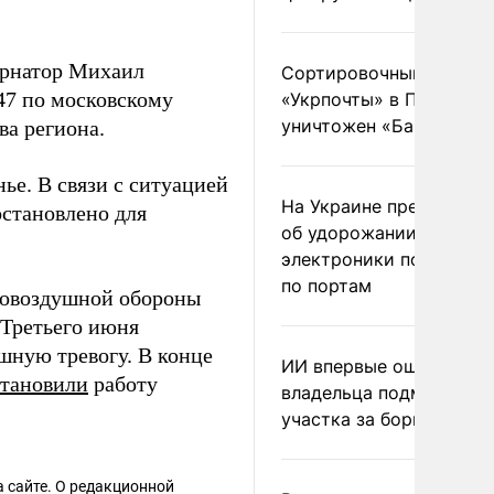
ернатор Михаил
Сортировочный пункт
:47 по московскому
«Укрпочты» в Павлогра
уничтожен «Бандероль
ва региона.
ье. В связи с ситуацией
На Украине предупреди
остановлено для
об удорожании китайс
электроники после уда
по портам
ивовоздушной обороны
 Третьего июня
шную тревогу. В конце
ИИ впервые оштрафова
становили
работу
владельца подмосковн
участка за борщевик
 сайте. О редакционной