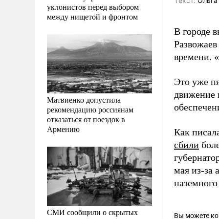
Tекст:
Ольга
уклонистов перед выбором
между нищетой и фронтом
В городе 
Развожаев
времени. 
Это уже пя
движение 
Матвиенко допустила
обеспечен
рекомендацию россиянам
отказаться от поездок в
Армению
Как писал
сбили
боле
губернато
мая из-за
наземного
СМИ сообщили о скрытых
Вы можете к