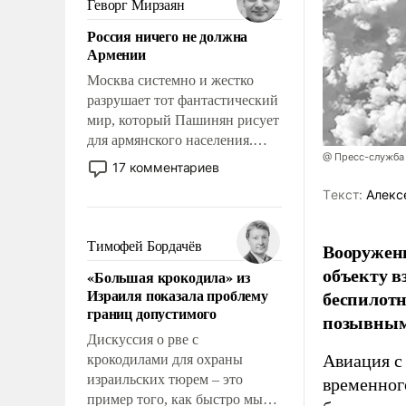
Геворг Мирзаян
означает многолетний период
Россия ничего не должна
уязвимости США, например,
Армении
перед Китаем.
Москва системно и жестко
разрушает тот фантастический
мир, который Пашинян рисует
для армянского населения.
@ Пресс-служба
Мир, где политические
17 комментариев
прожекты будут безусловно
Tекст:
Алекс
оплачиваться за счет
российских
налогоплательщиков и где
Тимофей Бордачёв
Вооружен
Еревану за свои поступки не
объекту в
«Большая крокодила» из
нужно отвечать.
Израиля показала проблему
беспилотн
границ допустимого
позывным
Дискуссия о рве с
Авиация с
крокодилами для охраны
израильских тюрем – это
временног
пример того, как быстро мы