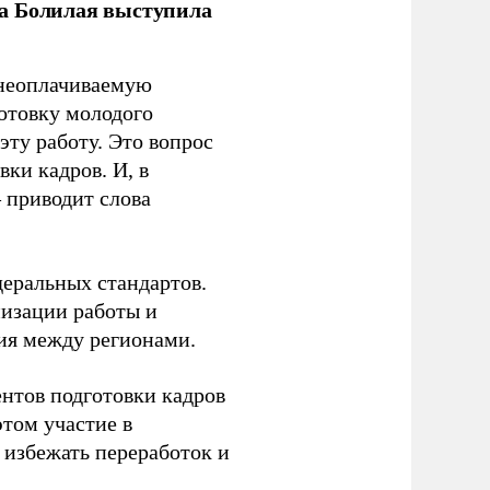
ла Болилая выступила
 неоплачиваемую
готовку молодого
ту работу. Это вопрос
ки кадров. И, в
– приводит слова
еральных стандартов.
низации работы и
ия между регионами.
ентов подготовки кадров
этом участие в
избежать переработок и