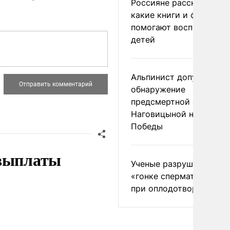
Россияне рассказали,
какие книги и фильмы
помогают воспитывать
детей
Альпинист допустил
обнаружение
предсмертной записки
Наговицыной на пике
Победы
 выплаты
Ученые разрушили миф
«гонке сперматозоидов
при оплодотворении