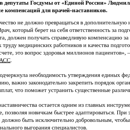
в депутаты Госдумы от «Единой России» Людми
ие компенсаций для врачей-наставников.
чество не должно превращаться в дополнительную
Врач, который берет на себя ответственность за под
та, должен получать справедливую компенсацию за э
 труду медицинских работников и качества подготов
чете, это вопрос здоровья миллионов пациентов», 
АСС
.
одчеркнула необходимость утверждения единых фед
нию, важно законодательно закрепить порядок орга
ыплат, что поможет устранить существенные различ
наставничества остается одним из главных инструм
, позволяя новичкам быстрее адаптироваться. При 
 должно быть исключительно добровольным, чтобы 
нального выгорания специалистов.