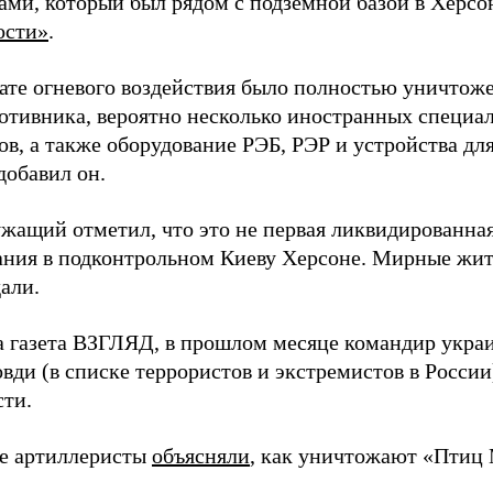
ами, который был рядом с подземной базой в Херсо
ости»
.
тате огневого воздействия было полностью уничтоже
ротивника, вероятно несколько иностранных специал
в, а также оборудование РЭБ, РЭР и устройства дл
добавил он.
жащий отметил, что это не первая ликвидированная
ния в подконтрольном Киеву Херсоне. Мирные жите
али.
а газета ВЗГЛЯД, в прошлом месяце командир укра
вди (в списке террористов и экстремистов в Росси
сти.
е артиллеристы
объясняли
, как уничтожают «Птиц 