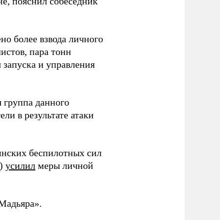
не, пояснил собеседник
но более взвода личного
истов, пара тонн
я запуска и управления
 группа данного
ли в результате атаки
инских беспилотных сил
и)
усилил
меры личной
Мадьяра».