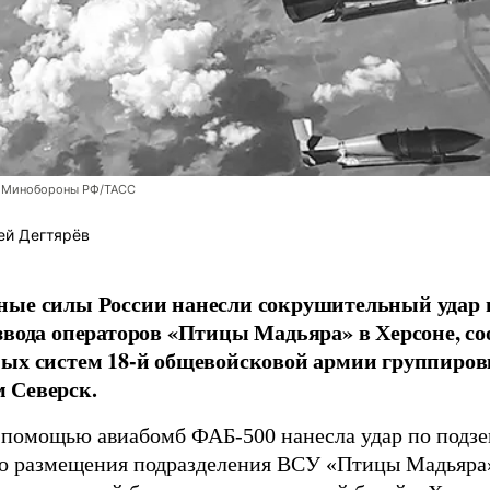
 Минобороны РФ/ТАСС
ей Дегтярёв
ные силы России нанесли сокрушительный удар 
звода операторов «Птицы Мадьяра» в Херсоне, с
ых систем 18-й общевойсковой армии группиров
 Северск.
 помощью авиабомб ФАБ-500 нанесла удар по подз
о размещения подразделения ВСУ «Птицы Мадьяра»