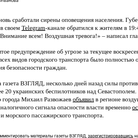
 Иванова
вновь сработали сирены оповещения населения. Губ
 в своем
Telegram
-канале обратился к жителям в 19
«Внимание всем! Воздушная тревога!» – написал гла
тое предупреждение об угрозе за текущее воскресен
всех видов городского транспорта было полностью 
ия безопасности граждан.
а газета ВЗГЛЯД, несколько дней назад силы прот
е 20 украинских беспилотников над Севастополем.
р города Михаил Развожаев
объявил
в регионе возду
 аналогичного сигнала опасности власти временно
о
 и морского пассажирского транспорта.
омментировать материалы газеты ВЗГЛЯД,
зарегистрировавшись
на