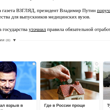
а газета ВЗГЛЯД, президент Владимир Путин
поруч
ества для выпускников медицинских вузов.
а государства
уточнил
правила обязательной отрабо
И (0)
▼
i
i
зал взрыв в
Где в России проще
Т