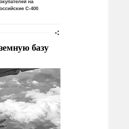
окупателей на
церемониться - теперь
оссийские C-400
это законная цель в
Германии
земную базу