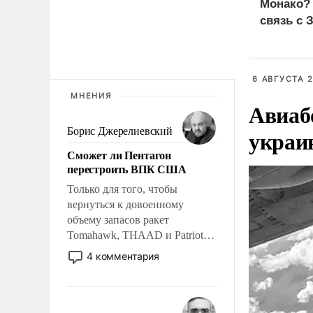
Монако?
связь с 
6 АВГУСТА 2
МНЕНИЯ
Авиаб
украи
Борис Джерелиевский
Сможет ли Пентагон
перестроить ВПК США
Только для того, чтобы
вернуться к довоенному
объему запасов ракет
Tomahawk, THAAD и Patriot
США потребуется более трех
4 комментария
лет. Даже небольшая война с
Ираном опустошила
американские арсеналы.
Сложившаяся ситуация