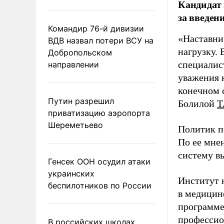
Кандидат 
за введен
Командир 76-й дивизии
«Наставни
ВДВ назвал потери ВСУ на
нагрузку. 
Добропольском
специалис
направлении
уважения к
конечном с
Путин разрешил
Болилой
Т
приватизацию аэропорта
Шереметьево
Политик п
По ее мне
систему в
Генсек ООН осудил атаки
украинских
Институт 
беспилотников по России
в медицине
программе
профессио
В российских школах