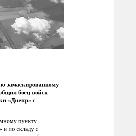
по замаскированному
ообщил боец войск
ки «Днепр» с
емному пункту
 и по складу с