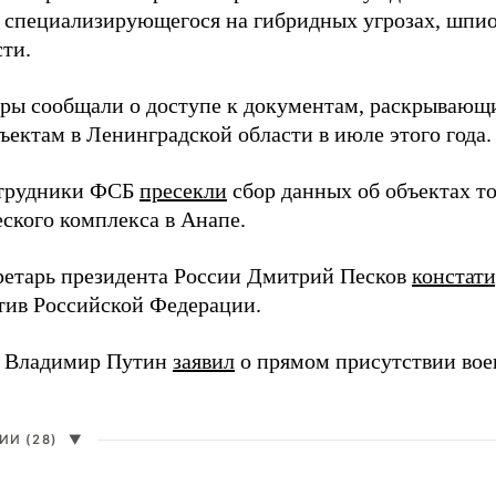
 специализирующегося на гибридных угрозах, шпи
сти.
еры сообщали о доступе к документам, раскрывающ
ъектам в Ленинградской области в июле этого года.
отрудники ФСБ
пресекли
сбор данных об объектах т
еского комплекса в Анапе.
ретарь президента России Дмитрий Песков
констат
ив Российской Федерации.
т Владимир Путин
заявил
о прямом присутствии во
И (28)
▼