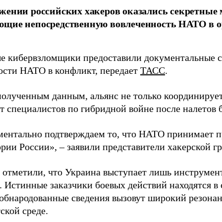
жении российских хакеров оказались секретные
ющие непосредственную вовлеченность НАТО в о
 кибервзломщики предоставили документальные с
ости НАТО в конфликт, передает
ТАСС
.
полученным данным, альянс не только координирует
ет специалистов по гибридной войне после налетов 
ентально подтверждаем то, что НАТО принимает пр
ории России», – заявили представители хакерской г
 отметили, что Украина выступает лишь инструмен
. Истинные заказчики боевых действий находятся в
 обнародованные сведения вызовут широкий резонан
ской среде.