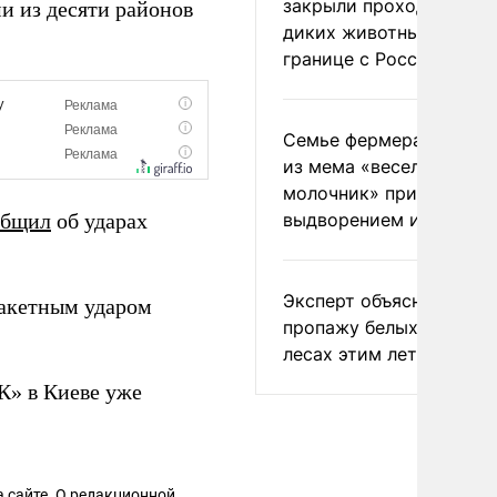
закрыли проходы для
и из десяти районов
диких животных на
границе с Россией
Семье фермера Уолкер
из мема «веселый
молочник» пригрозили
общил
об ударах
выдворением из Росси
Эксперт объяснил
акетным ударом
пропажу белых грибов 
лесах этим летом
К» в Киеве уже
 сайте. О редакционной