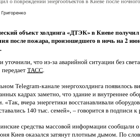
ил о повреждении энергообъектов в Киеве после ночног
 Григоренко
еский объект холдинга «ДТЭК» в Киеве получил
ия после пожара, произошедшего в ночь на 2 ию
.
 уточнили, что из-за аварийной ситуации без света
, передает
ТАСС
.
ьном Telegram-канале энергохолдинга появилось ви
анных кадрах заметно, что здание и внутреннее об
. «Так, вчера энергетики восстанавливали оборудов
тавались 140 тыс. семей», – говорится в подписи к 
аинские средства массовой информации сообщали о 
юня Киев оказался затянут плотным дымом. По сло