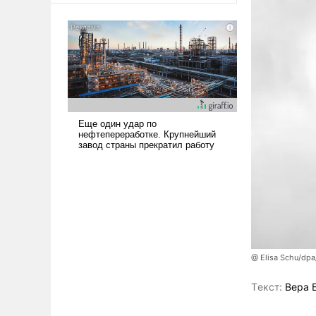
@ Elisa Schu/dpa
Tекст:
Вера 