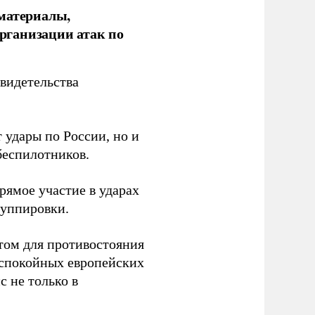
 материалы,
рганизации атак по
видетельства
 удары по России, но и
беспилотников.
ямое участие в ударах
руппировки.
том для противостояния
 спокойных европейских
с не только в