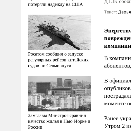
ДТЭК сообщ
потеряли надежду на США
Tекст:
Дарья
Энергетич
поврежден
компании
Росатом сообщил о запуске
В компании
регулярных рейсов китайских
судов по Севморпути
абонентов
В официал
опубликов
пострадали
моменте ос
Замглавы Минстроя сравнил
Ранее укр
качество жилья в Нью-Йорке и
Утром 2 и
России