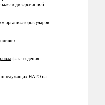
онаже и диверсионной
им организаторов ударов
опливно-
ировал
факт ведения
еннослужащих НАТО на