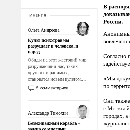
В распоря
доказыва
МНЕНИЯ
России.
Ольга Андреева
Анонимные
Культ психотравмы
вовлеченн
разрушает и человека, и
народ
Согласно 
Обиды на этот жестокий мир,
задейству
разрушающий нас, таких
хрупких и ранимых,
«Мы докум
становятся новым культом,
по террит
постепенно вытесняя и
5 комментариев
отменяя традиционное
требование к человеку – быть
Они также
мужественным и твердым под
с Москвой
ударами судьбы, брать на себя
Александр Тимохин
городах, а
ответственность, помогать
Безэкипажный корабль –
журналист
слабым, идти вперед и
задача со многими