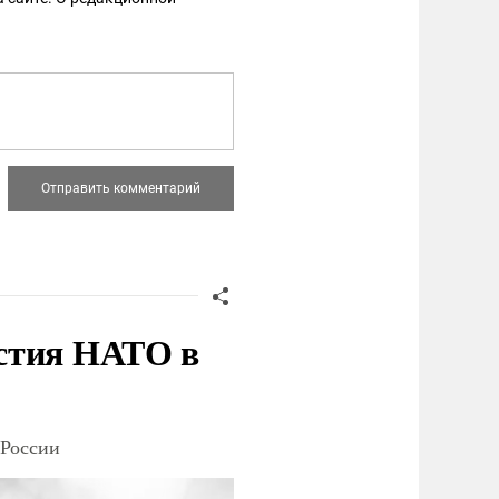
стия НАТО в
 России