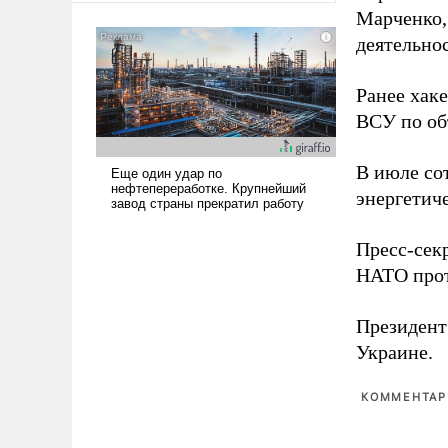
Марченко,
американские арсеналы.
Сложившаяся ситуация
деятельно
означает многолетний период
уязвимости США, например,
Ранее хак
перед Китаем.
ВСУ по об
В июле с
энергетич
Пресс-сек
НАТО прот
Президен
Украине.
КОММЕНТАРИ