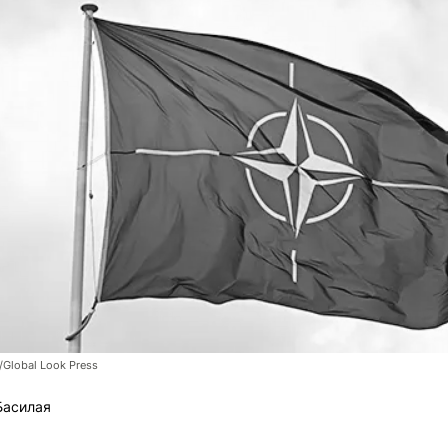
/Global Look Press
Басилая