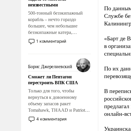
адаптироваться.
неизвестными
По данным
500-тонный безэкипажный
Службе бе
корабль – нечто гораздо
Калинингр
большее, чем небольшие
безэкипажные катера,
«Барт де В
применение которых уже
1 комментарий
стало обыденностью. Задача по
в организа
созданию такого корабля очень
специальн
сложна и амбициозна. Однако
и ее реализация радикально
Борис Джерелиевский
По их дан
поднимет наши боевые
перевозящ
Сможет ли Пентагон
возможности.
перестроить ВПК США
В перепис
Только для того, чтобы
вернуться к довоенному
российско
объему запасов ракет
предлагал
Tomahawk, THAAD и Patriot
онлайн-вст
США потребуется более трех
4 комментария
лет. Даже небольшая война с
Украинска
Ираном опустошила