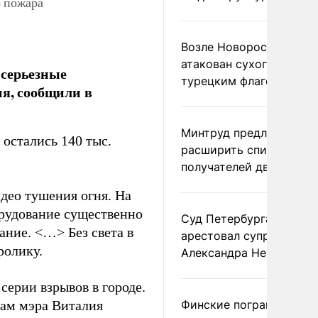
о пожара
Возле Новороссийска
атакован сухогруз под
 серьезные
турецким флагом
ня, сообщили в
Минтруд предложил
 остались 140 тыс.
расширить список
получателей двух пенс
део тушения огня. На
орудование существенно
Суд Петербурга заочно
ание. <…> Без света в
арестовал супругу
ролику.
Александра Невзорова
серии взрывов в городе.
вам мэра Виталия
Финские пограничники