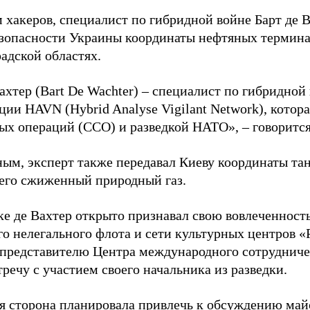
 хакеров, специалист по гибридной войне Барт де 
зопасности Украины координаты нефтяных термина
адской областях.
ахтер (Bart De Wachter) – специалист по гибридной
ции HAVN (Hybrid Analyse Vigilant Network), котор
ых операций (ССО) и разведкой НАТО», – говорится
ным, эксперт также передавал Киеву координаты та
его сжиженный природный газ.
ке де Вахтер открыто признавал свою вовлеченность
го нелегального флота и сети культурных центров «
 представителю Центра международного сотрудниче
речу с участием своего начальника из разведки.
я сторона планировала привлечь к обсуждению ма