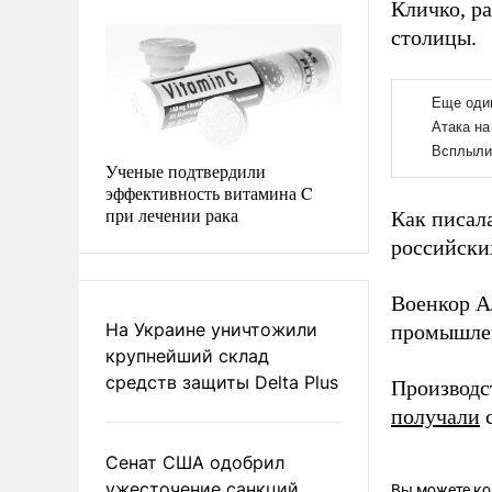
Кличко, р
столицы.
Ученые подтвердили
эффективность витамина C
при лечении рака
Как писал
российски
Военкор А
На Украине уничтожили
промышлен
крупнейший склад
средств защиты Delta Plus
Производс
получали
с
Сенат США одобрил
ужесточение санкций
Вы можете к