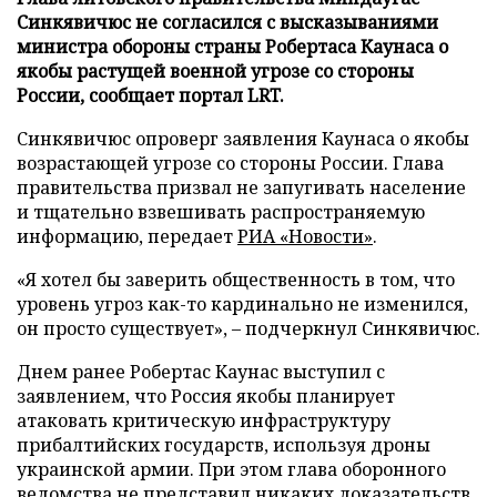
Синкявичюс не согласился с высказываниями
министра обороны страны Робертаса Каунаса о
якобы растущей военной угрозе со стороны
России, сообщает портал LRT.
Синкявичюс опроверг заявления Каунаса о якобы
возрастающей угрозе со стороны России. Глава
правительства призвал не запугивать население
и тщательно взвешивать распространяемую
информацию, передает
РИА «Новости»
.
«Я хотел бы заверить общественность в том, что
уровень угроз как-то кардинально не изменился,
он просто существует», – подчеркнул Синкявичюс.
Днем ранее Робертас Каунас выступил с
заявлением, что Россия якобы планирует
атаковать критическую инфраструктуру
прибалтийских государств, используя дроны
украинской армии. При этом глава оборонного
ведомства не представил никаких доказательств