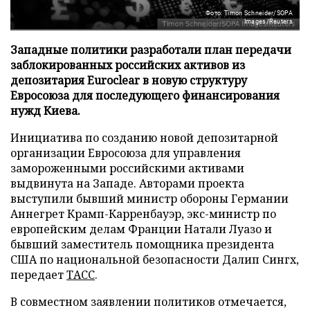
Фото: Timon Schneider/SOPA
Images/Reuters
Западные политики разработали план передачи
заблокированных российских активов из
депозитария Euroclear в новую структуру
Евросоюза для последующего финансирования
нужд Киева.
Инициатива по созданию новой депозитарной
организации Евросоюза для управления
замороженными российскими активами
выдвинута на Западе. Авторами проекта
выступили бывший министр обороны Германии
Аннегрет Крамп-Карренбауэр, экс-министр по
европейским делам Франции Натали Луазо и
бывший заместитель помощника президента
США по национальной безопасности Далип Сингх,
передает
ТАСС
.
В совместном заявлении политиков отмечается,