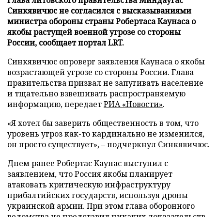
Синкявичюс не согласился с высказываниями
министра обороны страны Робертаса Каунаса о
якобы растущей военной угрозе со стороны
России, сообщает портал LRT.
Синкявичюс опроверг заявления Каунаса о якобы
возрастающей угрозе со стороны России. Глава
правительства призвал не запугивать население
и тщательно взвешивать распространяемую
информацию, передает
РИА «Новости»
.
«Я хотел бы заверить общественность в том, что
уровень угроз как-то кардинально не изменился,
он просто существует», – подчеркнул Синкявичюс.
Днем ранее Робертас Каунас выступил с
заявлением, что Россия якобы планирует
атаковать критическую инфраструктуру
прибалтийских государств, используя дроны
украинской армии. При этом глава оборонного
ведомства не представил никаких доказательств