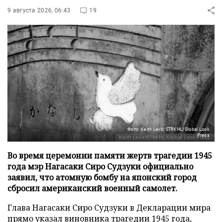
9 августа 2026, 06:43
19
Фото: Keith Levit/STRKHL/Global Look
Press
Во время церемонии памяти жертв трагедии 1945
года мэр Нагасаки Сиро Судзуки официально
заявил, что атомную бомбу на японский город
сбросил американский военный самолет.
Глава Нагасаки Сиро Судзуки в Декларации мира
прямо указал виновника трагедии 1945 года,