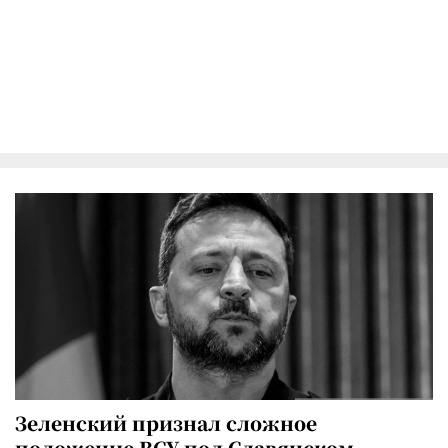
Зеленский признал сложное
положение ВСУ под Славянском