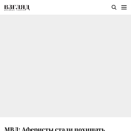
МВД: Аферисты стали похищать