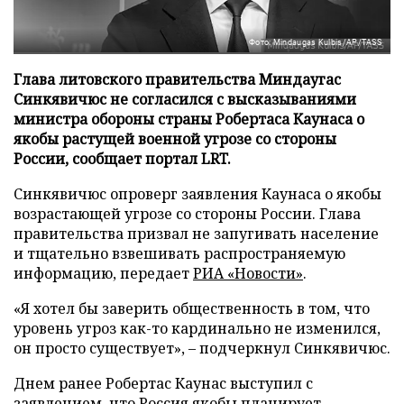
Фото: Mindaugas Kulbis/AP/TASS
Глава литовского правительства Миндаугас
Синкявичюс не согласился с высказываниями
министра обороны страны Робертаса Каунаса о
якобы растущей военной угрозе со стороны
России, сообщает портал LRT.
Синкявичюс опроверг заявления Каунаса о якобы
возрастающей угрозе со стороны России. Глава
правительства призвал не запугивать население
и тщательно взвешивать распространяемую
информацию, передает
РИА «Новости»
.
«Я хотел бы заверить общественность в том, что
уровень угроз как-то кардинально не изменился,
он просто существует», – подчеркнул Синкявичюс.
Днем ранее Робертас Каунас выступил с
заявлением, что Россия якобы планирует