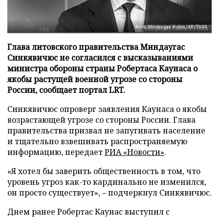
Фото: Mindaugas Kulbis/AP/TASS
Глава литовского правительства Миндаугас
Синкявичюс не согласился с высказываниями
министра обороны страны Робертаса Каунаса о
якобы растущей военной угрозе со стороны
России, сообщает портал LRT.
Синкявичюс опроверг заявления Каунаса о якобы
возрастающей угрозе со стороны России. Глава
правительства призвал не запугивать население
и тщательно взвешивать распространяемую
информацию, передает
РИА «Новости»
.
«Я хотел бы заверить общественность в том, что
уровень угроз как-то кардинально не изменился,
он просто существует», – подчеркнул Синкявичюс.
Днем ранее Робертас Каунас выступил с