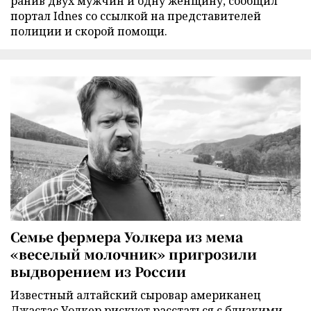
ранив двух мужчин и одну женщину, сообщил
портал Idnes со ссылкой на представителей
полиции и скорой помощи.
Семье фермера Уолкера из мема
«веселый молочник» пригрозили
выдворением из России
Известный алтайский сыровар американец
Джастас Уолкер рискует расстаться с близкими