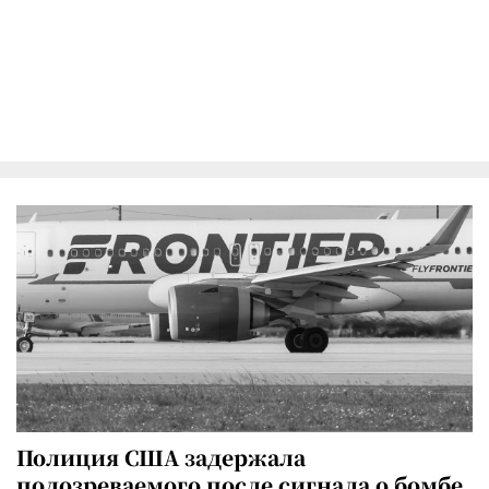
Полиция США задержала
подозреваемого после сигнала о бомбе