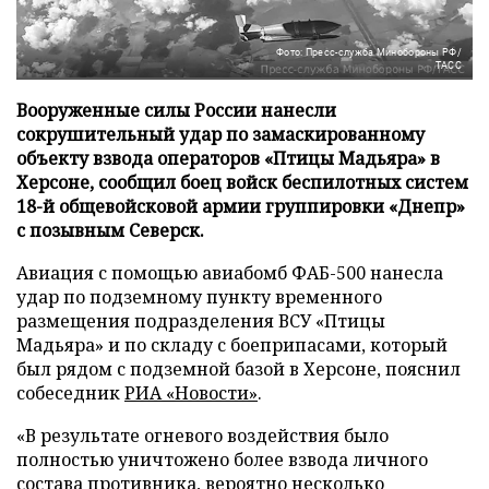
Фото: Пресс-служба Минобороны РФ/
ТАСС
Вооруженные силы России нанесли
сокрушительный удар по замаскированному
объекту взвода операторов «Птицы Мадьяра» в
Херсоне, сообщил боец войск беспилотных систем
18-й общевойсковой армии группировки «Днепр»
с позывным Северск.
Авиация с помощью авиабомб ФАБ-500 нанесла
удар по подземному пункту временного
размещения подразделения ВСУ «Птицы
Мадьяра» и по складу с боеприпасами, который
был рядом с подземной базой в Херсоне, пояснил
собеседник
РИА «Новости»
.
«В результате огневого воздействия было
полностью уничтожено более взвода личного
состава противника, вероятно несколько