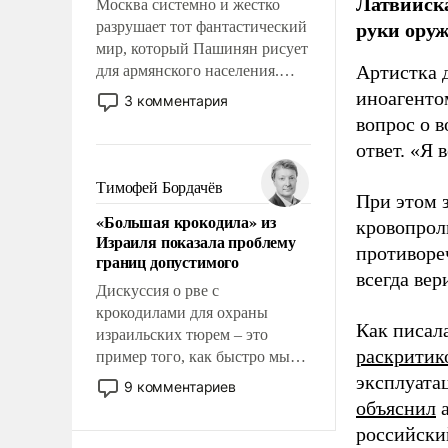
Латвийска
Москва системно и жестко
руки оруж
разрушает тот фантастический
мир, который Пашинян рисует
Артистка 
для армянского населения.
Мир, где этому населению все
иноагентом
3 комментария
должны просто по
вопрос о 
определению, где его
ответ. «Я 
политические прожекты будут
беспрекословно оплачиваться
Тимофей Бордачёв
При этом з
за счет российских
«Большая крокодила» из
налогоплательщиков и где за
кровопрол
Израиля показала проблему
свои поступки не нужно
противоре
границ допустимого
отвечать.
всегда вер
Дискуссия о рве с
крокодилами для охраны
Как писал
израильских тюрем – это
раскритик
пример того, как быстро мы
двигаемся по пути
эксплуата
9 комментариев
революционных изменений.
объяснил
а
То, что несколько лет назад
российски
было образом для