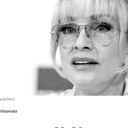
оров/ТАСС
 Иванова