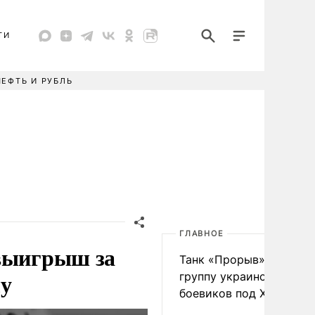
ТИ
НЕФТЬ И РУБЛЬ
ГЛАВНОЕ
 выигрыш за
Танк «Прорыв» уничто
лу
группу украинских
боевиков под Харьково