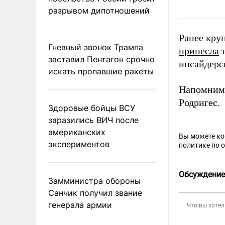
разрывом дипотношений
Ранее кру
Гневный звонок Трампа
принесла
т
заставил Пентагон срочно
инсайдерс
искать пропавшие ракеты
Напомни
Родригес.
Здоровые бойцы ВСУ
заразились ВИЧ после
американских
Вы можете к
экспериментов
политике по 
Обсуждение
Замминистра обороны
Санчик получил звание
генерала армии