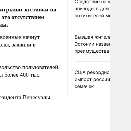
Следствие нашло новы
игрыши за ставки на
эпизоды в деле
похитителей москвичек
 это отсутствием
ны.
 военные начнут
Бывшая жительница
Эстонии назвала главн
лы, заявили в
преимущества России
ольство пользователей.
США рекордно нарасти
 более 400 тыс.
импорт российских
семечек
резидента Венесуэлы