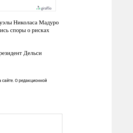
есуэлы Николаса Мадуро
лись споры о рисках
резидент Дельси
 сайте. О редакционной