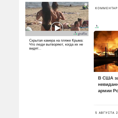
псевдонаучной фантастики,
КОММЕНТАРИ
стало всерьез обсуждаемой
идеей.
В США з
невиданн
армии Р
5 АВГУСТА 2