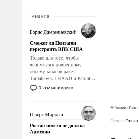
МНЕНИЯ
Борис Джерелиевский
Сможет ли Пентагон
перестроить ВПК США
Только для того, чтобы
вернуться к довоенному
объему запасов ракет
Tomahawk, THAAD и Patriot
США потребуется более трех
0 комментариев
лет. Даже небольшая война с
Ираном опустошила
американские арсеналы.
@ Гавриил Григ
Сложившаяся ситуация
Геворг Мирзаян
означает многолетний период
Tекст:
Ольга
Россия ничего не должна
уязвимости США, например,
Армении
перед Китаем.