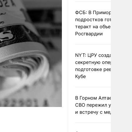
ФСБ: В Приморье трое
подростков готовили
теракт на объекте
Росгвардии
NYT: ЦРУ создало
секретную опергруппу 
подготовке революции 
Кубе
В Горном Алтае участн
СВО пережил удар мол
и встречу с медведем