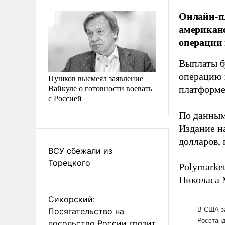
Онлайн-пл
американс
операции 
Выплаты б
операцию 
Пушков высмеял заявление
Вайкуле о готовности воевать
платформе
с Россией
По данны
Издание н
долларов,
ВСУ сбежали из
Торецкого
Polymarke
Николаса 
Сикорский:
Посягательство на
посольство России грозит