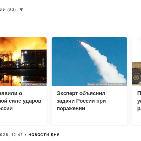
И (83)
▼
аявили о
Эксперт объяснил
П
ой силе ударов
задачи России при
у
оссии
поражении
р
логистических центров в
Киеве
026, 12:47 •
НОВОСТИ ДНЯ