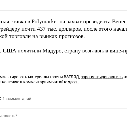
пная ставка в Polymarket на захват президента Вен
рейдеру почти 437 тыс. долларов, после этого нача
кой торговли на рынках прогнозов.
м, США
похитили
Мадуро, страну
возглавила
вице-п
омментировать материалы газеты ВЗГЛЯД,
зарегистрировавшись
на
отношению к комментариям читайте
здесь
.
:
1
комментарий