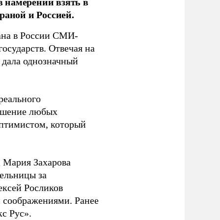
 намерении взять в
раной и Россией.
на в России СМИ-
государств. Отвечая на
 дала однозначный
 реального
решение любых
оптимистом, который
 Мария Захарова
ельницы за
ексей Росликов
 соображениями. Ранее
с Рус».