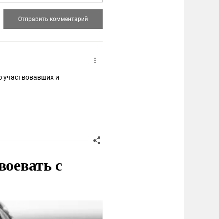
ю участвовавших и
воевать с