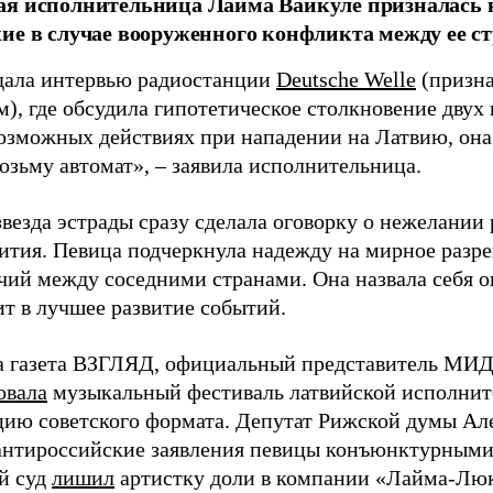
я исполнительница Лайма Вайкуле призналась в
ие в случае вооруженного конфликта между ее ст
дала интервью радиостанции
Deutsche Welle
(призна
), где обсудила гипотетическое столкновение двух 
возможных действиях при нападении на Латвию, она
возьму автомат», – заявила исполнительница.
везда эстрады сразу сделала оговорку о нежелании
ития. Певица подчеркнула надежду на мирное раз
чий между соседними странами. Она назвала себя 
ит в лучшее развитие событий.
а газета ВЗГЛЯД, официальный представитель МИД
овала
музыкальный фестиваль латвийской исполнит
цию советского формата. Депутат Рижской думы Ал
нтироссийские заявления певицы конъюнктурными
й суд
лишил
артистку доли в компании «Лайма-Люк