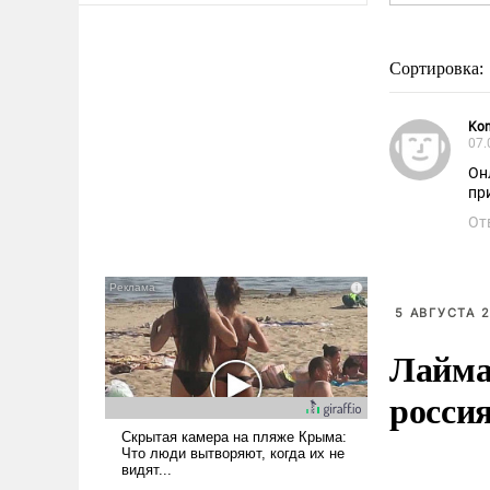
Сортировка:
Kon
07.
Он
пр
От
5 АВГУСТА 2
Лайма 
росси