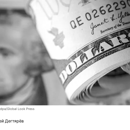
dpa/Global Look Press
ей Дегтярёв