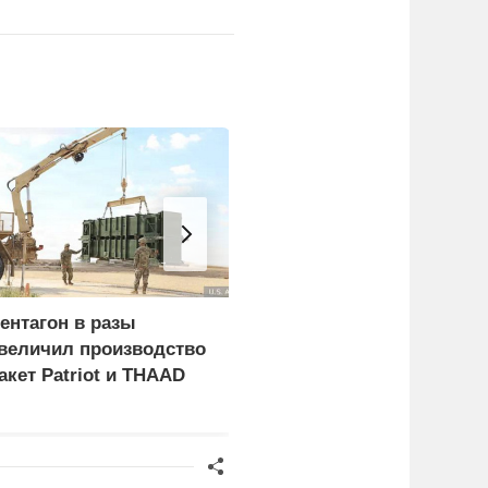
ентагон в разы
ФСБ: Сорвано
величил производство
покушение на одного из
акет Patriot и THAAD
глав новых регионов