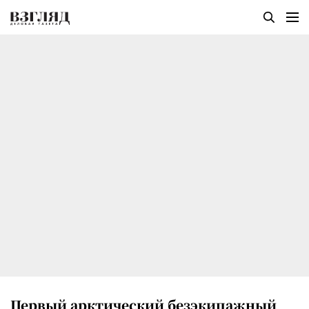
Первый арктический безэкипажный