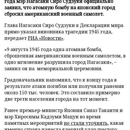
года мэр Нагасаки Сиро Судзуки официально
заявил, что атомную бомбу на японский город
сбросил американский военный самолет.
Глава Нагасаки Сиро Судзуки в Декларации мира
прямо указал виновника трагедии 1945 года,
передает
РИА «Новости»
.
«9 августа 1945 года одна атомная бомба,
сброшенная американским военным самолетом, в
одно мгновение разрушила город Нагасаки», –
заявил он на мемориальной церемонии.
Градоначальник напомнил, что к концу года в
результате атаки погибли или получили ранения
около 150 тыс. человек. Это составило примерно
две трети населения города на тот момент.
Ранее премьер-министр Японии Санаэ Такаити и
мэр Хиросимы Кадзуми Мацуи во время
памятных мероприятий
не стали уточнять
, какая
именно страна нанесла ядерный удар шестого