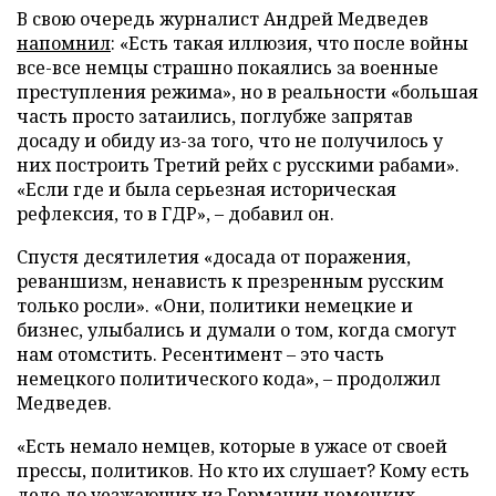
В свою очередь журналист Андрей Медведев
напомнил
: «Есть такая иллюзия, что после войны
все-все немцы страшно покаялись за военные
преступления режима», но в реальности «большая
часть просто затаились, поглубже запрятав
досаду и обиду из-за того, что не получилось у
них построить Третий рейх с русскими рабами».
«Если где и была серьезная историческая
рефлексия, то в ГДР», – добавил он.
Спустя десятилетия «досада от поражения,
реваншизм, ненависть к презренным русским
только росли». «Они, политики немецкие и
бизнес, улыбались и думали о том, когда смогут
нам отомстить. Ресентимент – это часть
немецкого политического кода», – продолжил
Медведев.
«Есть немало немцев, которые в ужасе от своей
прессы, политиков. Но кто их слушает? Кому есть
дело до уезжающих из Германии немецких