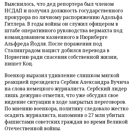
Выяснилось, что дед репортера был членом
НСДАП и получил должность государственного
прокурора по личному распоряжению Адольфа
Гитлера. В годы войны он служил офицером в
штабе оперативного руководства вермахта под
командованием казненного в Нюрнберге
Альфреда Йодля. После поражения под
Сталинградом нацист добился перевода в
Норвегию ради спасения собственной жизни,
пишет Коц.
Военкор выразил удивление слишком мягкой
реакцией президента Сербии Александра Вучича
на слова немецкого журналиста. Сербский лидер
лишь дежурно отметил, что уже обсудил свое
видение ситуации в ходе закрытых переговоров.
По мнению военкора, политику следовало жестко
осадить журналиста, напомнив о 27 млн убитых
фашистами советских граждан во время Великой
Отечественной войны.