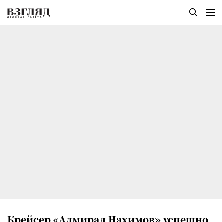
Крейсер «Адмирал Нахимов» успешно