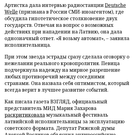
Артистка дала интервью радиостанции
Deutsche
Welle
(признана в России СМИ-иноагентом), где
обсудила гипотетическое столкновение двух
государств. Отвечая на вопрос о возможных
действиях при нападении на Латвию, она дала
однозначный ответ. «Я возьму автомат», – заявила
исполнительница.
При этом звезда эстрады сразу сделала оговорку о
нежелании реального кровопролития. Певица
подчеркнула надежду на мирное разрешение
любых противоречий между соседними
странами. Она назвала себя оптимистом, который
всегда верит в лучшее развитие событий.
Как писала газета ВЗГЛЯД, официальный
представитель МИД Мария Захарова
раскритиковала
музыкальный фестиваль
латвийской исполнительницы за эксплуатацию
советского формата. Депутат Рижской думы
Алексей Росликов
объяснил
антироссийские