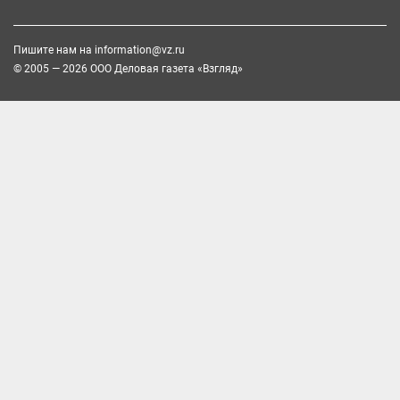
Пишите нам на
information@vz.ru
© 2005 — 2026 ООО Деловая газета «Взгляд»