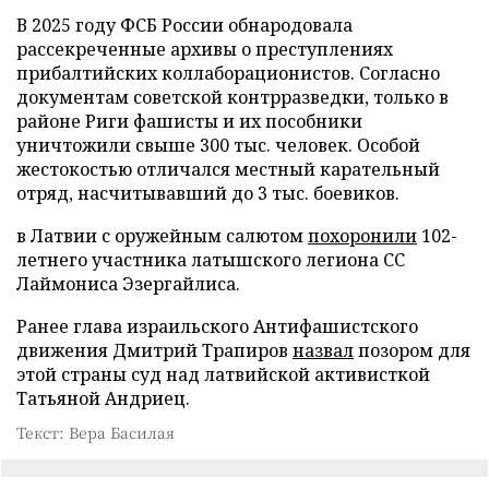
В 2025 году ФСБ России обнародовала
рассекреченные архивы о преступлениях
прибалтийских коллаборационистов. Согласно
документам советской контрразведки, только в
районе Риги фашисты и их пособники
уничтожили свыше 300 тыс. человек. Особой
жестокостью отличался местный карательный
отряд, насчитывавший до 3 тыс. боевиков.
в Латвии с оружейным салютом
похоронили
102-
летнего участника латышского легиона СС
Лаймониса Эзергайлиса.
Ранее глава израильского Антифашистского
движения Дмитрий Трапиров
назвал
позором для
этой страны суд над латвийской активисткой
Татьяной Андриец.
Текст: Вера Басилая