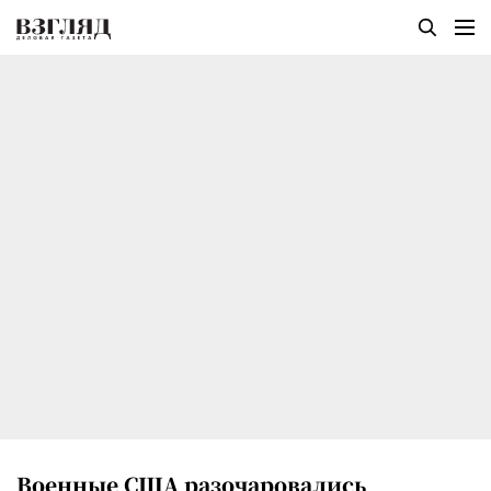
Военные США разочаровались