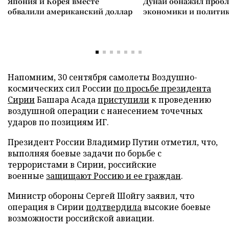
Япония и Корея вместе
Дунай обнажил проб
обвалили американский доллар
экономики и полити
Напомним, 30 сентября самолеты Воздушно-
космических сил России
по просьбе президента
Сирии
Башара Асада
приступили
к проведению
воздушной операции с нанесением точечных
ударов по позициям ИГ.
Президент России Владимир Путин отметил, что,
выполняя боевые задачи по борьбе с
террористами в Сирии, российские
военные
защищают Россию и ее граждан
.
Министр обороны Сергей Шойгу заявил, что
операция в Сирии
подтвердила
высокие боевые
возможности российской авиации.