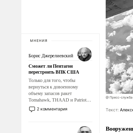
МНЕНИЯ
Борис Джерелиевский
Сможет ли Пентагон
перестроить ВПК США
Только для того, чтобы
вернуться к довоенному
объему запасов ракет
@ Пресс-служба
Tomahawk, THAAD и Patriot
США потребуется более трех
2 комментария
Tекст:
Алекс
лет. Даже небольшая война с
Ираном опустошила
американские арсеналы.
Вооружен
Сложившаяся ситуация