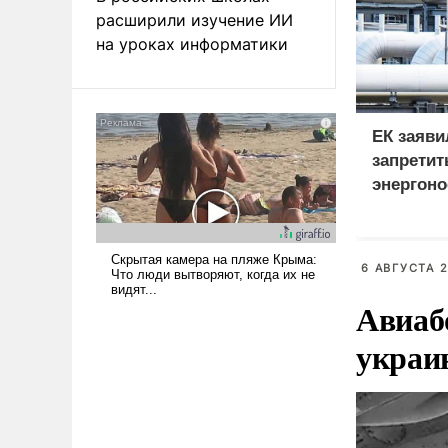
расширили изучение ИИ
на уроках информатики
ЕК заяви
запретит
энергоно
России в
дефицит
6 АВГУСТА 2
Авиаб
украи