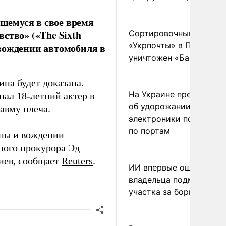
шемуся в свое время
ство» («The Sixth
Сортировочный пункт
«Укрпочты» в Павлогра
вождении автомобиля в
уничтожен «Бандероль
ина будет доказана.
На Украине предупреди
пал 18-летний актер в
об удорожании китайс
авму плеча.
электроники после уда
по портам
аны и вождении
ного прокурора Эд
риев, сообщает
Reuters
.
ИИ впервые оштрафова
владельца подмосковн
участка за борщевик