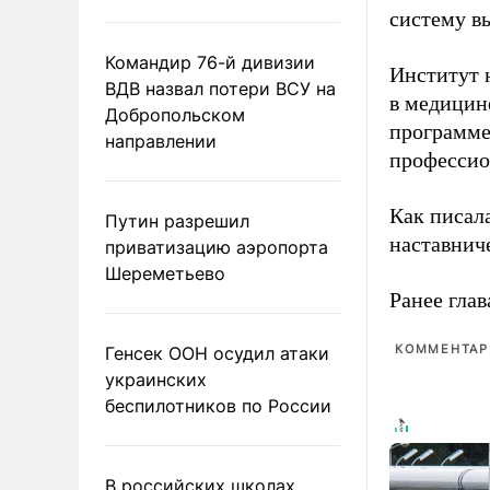
систему в
Командир 76-й дивизии
Институт 
ВДВ назвал потери ВСУ на
в медицине
Добропольском
программе
направлении
профессио
Как писал
Путин разрешил
наставнич
приватизацию аэропорта
Шереметьево
Ранее глав
КОММЕНТАРИ
Генсек ООН осудил атаки
украинских
беспилотников по России
В российских школах