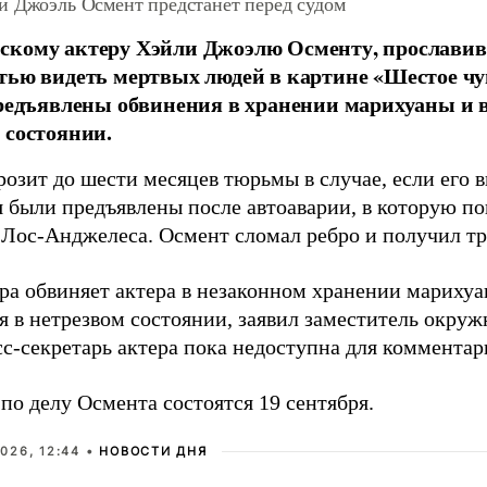
и Джоэль Осмент предстанет перед судом
скому актеру Хэйли Джоэлю Осменту, прославив
тью видеть мертвых людей в картине «Шестое чув
предъявлены обвинения в хранении марихуаны и 
 состоянии.
озит до шести месяцев тюрьмы в случае, если его в
 были предъявлены после автоаварии, в которую по
 Лос-Анджелеса. Осмент сломал ребро и получил тр
ра обвиняет актера в незаконном хранении мариху
я в нетрезвом состоянии, заявил заместитель окруж
сс-секретарь актера пока недоступна для коммента
по делу Осмента состоятся 19 сентября.
026, 12:44 •
НОВОСТИ ДНЯ