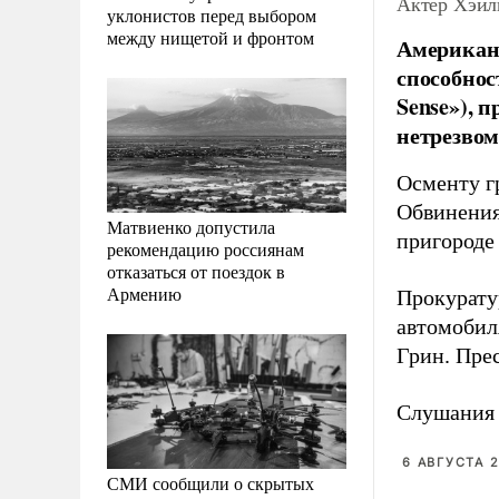
Актер Хэйл
уклонистов перед выбором
между нищетой и фронтом
Американ
способнос
Sense»), 
нетрезвом
Осменту гр
Обвинения
Матвиенко допустила
пригороде
рекомендацию россиянам
отказаться от поездок в
Армению
Прокурату
автомобил
Грин. Пре
Слушания 
6 АВГУСТА 2
СМИ сообщили о скрытых