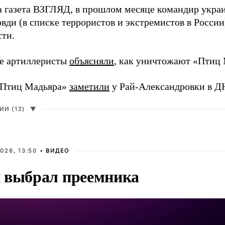
а газета ВЗГЛЯД, в прошлом месяце командир укра
вди (в списке террористов и экстремистов в Росси
сти.
е артиллеристы
объясняли
, как уничтожают «Птиц 
«Птиц Мадьяра»
заметили
у Рай-Александровки в Д
И (12)
▼
026, 13:50 •
ВИДЕО
 выбрал преемника