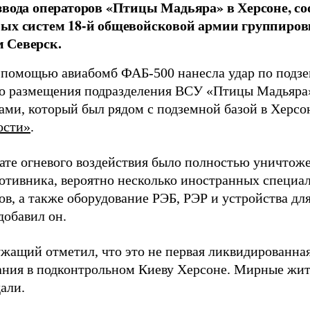
звода операторов «Птицы Мадьяра» в Херсоне, с
ых систем 18-й общевойсковой армии группиров
 Северск.
 помощью авиабомб ФАБ-500 нанесла удар по подз
о размещения подразделения ВСУ «Птицы Мадьяра»
ами, который был рядом с подземной базой в Херсо
ости»
.
тате огневого воздействия было полностью уничтоже
ротивника, вероятно несколько иностранных специал
в, а также оборудование РЭБ, РЭР и устройства дл
добавил он.
жащий отметил, что это не первая ликвидированная
ния в подконтрольном Киеву Херсоне. Мирные жите
али.