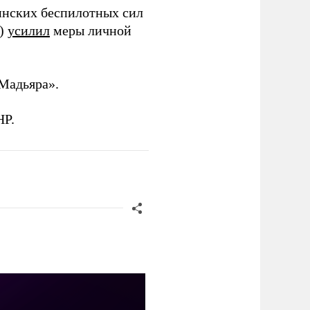
инских беспилотных сил
и)
усилил
меры личной
Мадьяра».
НР.