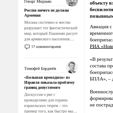
объекту в
Геворг Мирзаян
означает многолетний период
беспилотн
Россия ничего не должна
уязвимости США, например,
Армении
позывным
перед Китаем.
Москва системно и жестко
Авиация с
разрушает тот фантастический
временног
мир, который Пашинян рисует
для армянского населения.
боеприпас
Мир, где политические
РИА «Нов
17 комментариев
прожекты будут безусловно
оплачиваться за счет
«В резуль
российских
состава п
налогоплательщиков и где
Тимофей Бордачёв
боеприпасо
Еревану за свои поступки не
«Большая крокодила» из
нужно отвечать.
БПЛА», – 
Израиля показала проблему
границ допустимого
Военнослу
Дискуссия о рве с
формирова
крокодилами для охраны
не пострад
израильских тюрем – это
пример того, как быстро мы