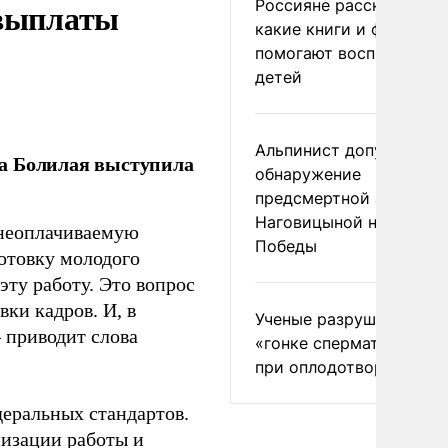
 выплаты
Россияне рассказали,
какие книги и фильмы
помогают воспитывать
детей
Альпинист допустил
ла Болилая выступила
обнаружение
предсмертной записки
Наговицыной на пике
 неоплачиваемую
Победы
готовку молодого
ту работу. Это вопрос
ки кадров. И, в
Ученые разрушили миф
– приводит слова
«гонке сперматозоидов
при оплодотворении
еральных стандартов.
низации работы и