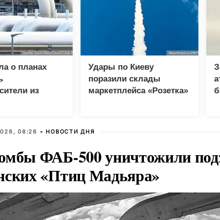
ла о планах
Удары по Киеву
З
ь
поразили склады
а
сители из
маркетплейса «Розетка»
б
опреки
и сети «Эпицентр»
и
у в ЕС
026, 08:26 •
НОВОСТИ ДНЯ
омбы ФАБ-500 уничтожили под
нских «Птиц Мадьяра»