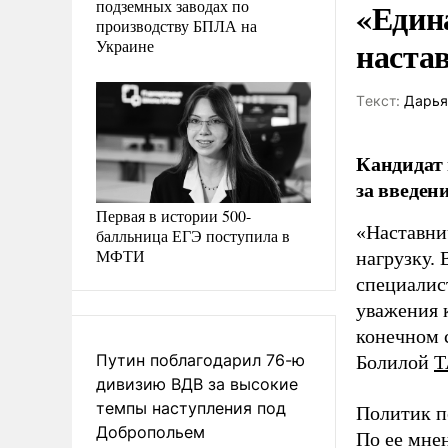
«Един
подземных заводах по
производству БПЛА на
наста
Украине
Tекст:
Дарья
Кандидат 
за введен
Первая в истории 500-
«Наставни
балльница ЕГЭ поступила в
МФТИ
нагрузку. 
специалис
уважения к
конечном с
Путин поблагодарил 76-ю
Болилой
Т
дивизию ВДВ за высокие
темпы наступления под
Политик п
Добропольем
По ее мне