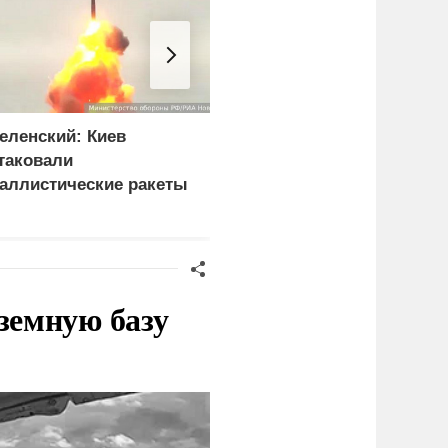
еленский: Киев
Боевики двух бригад
таковали
ВСУ устроили бой в
аллистические ракеты
Сумской области из-за
 115 беспилотников
дезертирства
земную базу