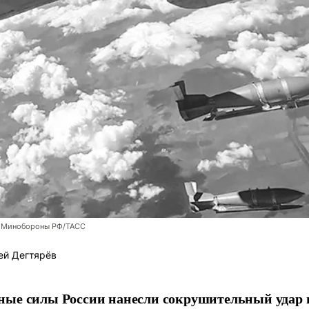
 Минобороны РФ/ТАСС
ей Дегтярёв
ные силы России нанесли сокрушительный удар 