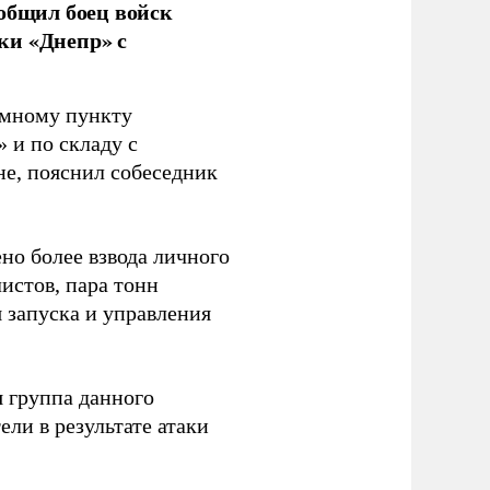
ообщил боец войск
ки «Днепр» с
емному пункту
 и по складу с
не, пояснил собеседник
но более взвода личного
истов, пара тонн
я запуска и управления
 группа данного
ли в результате атаки