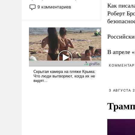
двигаемся по пути
Как писал
9 комментариев
революционных изменений.
Роберт Бро
То, что несколько лет назад
безопасно
было образом для
псевдонаучной фантастики,
Российски
стало всерьез обсуждаемой
идеей.
В апреле 
КОММЕНТАРИ
3 АВГУСТА 2
Трамп