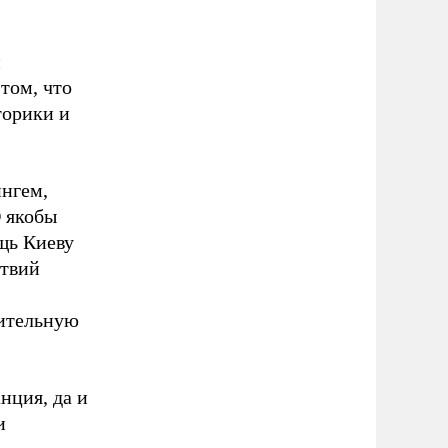
и
том, что
торики и
нгем,
О якобы
щь Киеву
ствий
нительную
нция, да и
и