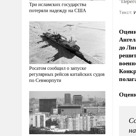
"Перег
Три исламских государства
потеряли надежду на США
Tекст:
И
Оцени
Ангел
до Ли
решит
военн
Росатом сообщил о запуске
Конкр
регулярных рейсов китайских судов
полаг
по Севморпути
Оценк
Со
на