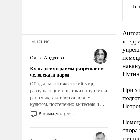
Ге
Ангел
«терри
МНЕНИЯ
упрекн
немецк
Ольга Андреева
накан
Культ психотравмы разрушает и
Путин
человека, и народ
Обиды на этот жестокий мир,
При эт
разрушающий нас, таких хрупких и
подго
ранимых, становятся новым
культом, постепенно вытесняя и
Петро
отменяя традиционное требование к
6 комментариев
человеку – быть мужественным и
Немец
твердым под ударами судьбы, брать
спора 
на себя ответственность, помогать
точное
слабым, идти вперед и