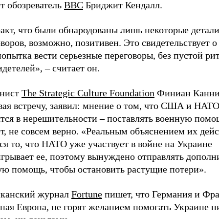
ет обозреватель
ВВС
Бриджит Кендалл.
факт, что были обнародованы лишь некоторые детал
воров, возможно, позитивен. Это свидетельствует о 
попытка вести серьезные переговоры, без пустой ри
идетелей», – считает он.
нист
The Strategic Culture Foundation
Финиан Канни
вая встречу, заявил: мнение о том, что США и НАТ
ятся в нерешительности – поставлять военную помо
т, не совсем верно. «Реальным объяснением их дей
ся то, что НАТО уже участвует в войне на Украине
игрывает ее, поэтому вынуждено отправлять допол
ую помощь, чтобы остановить растущие потери».
канский журнал
Fortune
пишет, что Германия и Фра
ная Европа, не горят желанием помогать Украине н