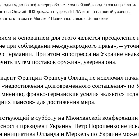
ием и основанием для этого является преодоление 
не при соблюдении международного права», – уточ
р Германии. При этом «прогресса на Украине нельз
чить путем поставок оружия», уверена она.
зидент Франции Франсуа Олланд не исключил начал
е «недостижения долговременного соглашения» по 
о мнению, франко-германские усилия являются «одн
дних шансов» для достижения мира.
тствующий в субботу на Мюнхенской конференции
асности президент Украины Петр Порошенко не иск
я инициатива Олланда и Меркель по Украине може