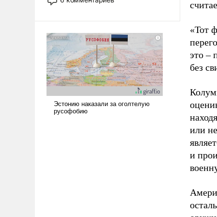
счита
опустошила американские
арсеналы. Сложившаяся ситуация
означает многолетний период
«Тот 
уязвимости США, например, перед
перего
Китаем.
это – 
без св
Колум
оцени
наход
или не
являет
и про
военн
Амери
осталь