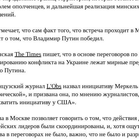
олем ополченцев, и дальнейшая реализация мински
шений.
мечает, что сам факт того, что встреча проходит в 
т о том, что Владимир Путин победил.
нская
The Times
пишет, что в основе переговоров по
лированию конфликта на Украине лежат мирные пр
о Путина.
нцузский журнал
L'Obs
назвал инициативу Меркель
рической», и призвана она, по мнению журналистов
хватить инициативу у США».
а в Москве позволяет говорить о том, что действия 
ейских лидеров были скоординированы, и, хотя ощу
а в переговорах не было, важно, что не было и разр