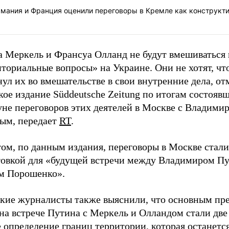
рмания и Франция оценили переговоры в Кремле как конструкт
а Меркель и Франсуа Олланд не будут вмешиваться 
ториальные вопросы» на Украине. Они не хотят, чт
ул их во вмешательстве в свои внутренние дела, от
ое издание Süddeutsche Zeitung по итогам состояв
уне переговоров этих деятелей в Москве с Владими
ым, передает
RT
.
ом, по данным издания, переговоры в Москве стали
товкой для «будущей встречи между Владимиром П
м Порошенко».
кие журналисты также выяснили, что основным пр
на встрече Путина с Меркель и Олландом стали две
 определение границ территории, которая останетс