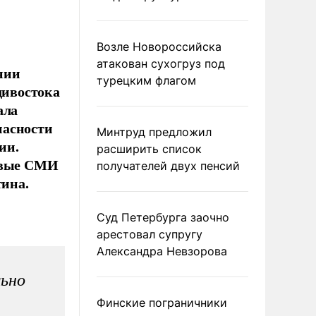
Возле Новороссийска
атакован сухогруз под
нии
турецким флагом
дивостока
ала
пасности
Минтруд предложил
ии.
расширить список
ровые СМИ
получателей двух пенсий
тина.
Суд Петербурга заочно
арестовал супругу
Александра Невзорова
льно
Финские пограничники