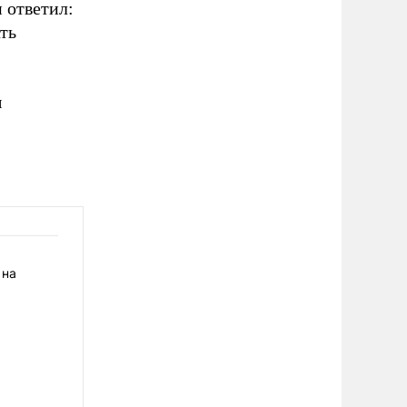
н ответил:
ть
ы
 на