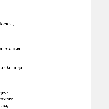
х
Москве,
едложения
 и Олланда
,
двух
тимого
ыва,