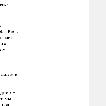
ивные
в
обы Киев
мечает
шихся
ром
утиным и
едметом
 темы:
я под