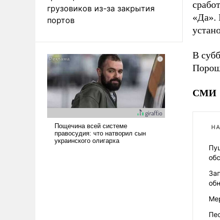
срабо
грузовиков из-за закрытия
«Да». 
портов
устан
В суб
Порош
СМИ
НА
Пу
об
За
об
Мер
Пес