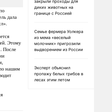
закрыли проходы для
диких животных на
по
границе с Россией
ль дала
л».
Семье фермера Уолкера
ется
из мема «веселый
ей. Этому
молочник» пригрозили
. После
выдворением из России
ии
м,
Эксперт объяснил
ыло нашим
пропажу белых грибов в
водит
лесах этим летом
ия