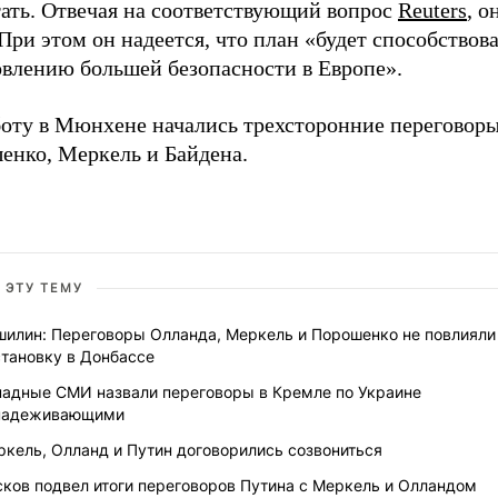
тать. Отвечая на соответствующий вопрос
Reuters
, о
При этом он надеется, что план «будет способствова
овлению большей безопасности в Европе».
боту в Мюнхене начались трехсторонние переговор
енко, Меркель и Байдена.
 ЭТУ ТЕМУ
шилин: Переговоры Олланда, Меркель и Порошенко не повлияли
становку в Донбассе
падные СМИ назвали переговоры в Кремле по Украине
надеживающими
кель, Олланд и Путин договорились созвониться
ков подвел итоги переговоров Путина с Меркель и Олландом