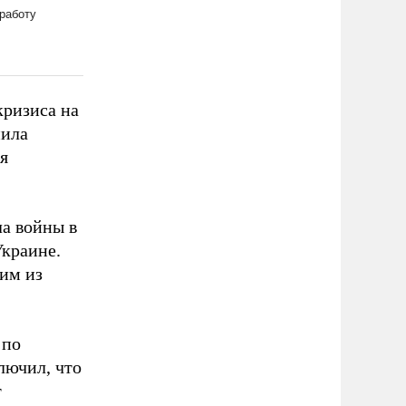
кризиса на
нила
я
а войны в
Украине.
им из
 по
лючил, что
т