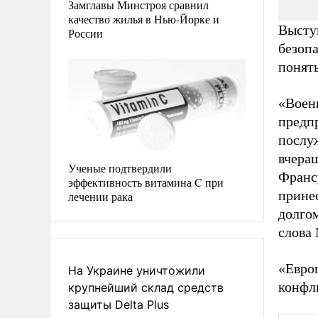
Замглавы Минстроя сравнил
качество жилья в Нью-Йорке и
Высту
России
безоп
понять
«Воен
предп
послуж
вчера
Ученые подтвердили
Франсу
эффективность витамина C при
принес
лечении рака
долго
слова
«Евро
На Украине уничтожили
конфли
крупнейший склад средств
защиты Delta Plus