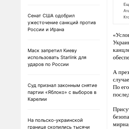
Сенат США одобрил
ужесточение санкций против
России и Ирана
«Услов
Украи
канцле
Маск запретил Киеву
обеспе
использовать Starlink для
ударов по России
А пре
случа
Суд признал законным снятие
По ег
партии «Яблоко» с выборов в
после
Карелии
Прису
безоп
На польско-украинской
мирна
границе скопились тысячи