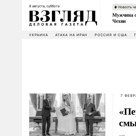
8 августа, суббота
Новость ч
Мужчина с
Чехии
УКРАИНА
АТАКА НА ИРАН
РОССИЯ И США
7 ФЕВР
«Пе
смы