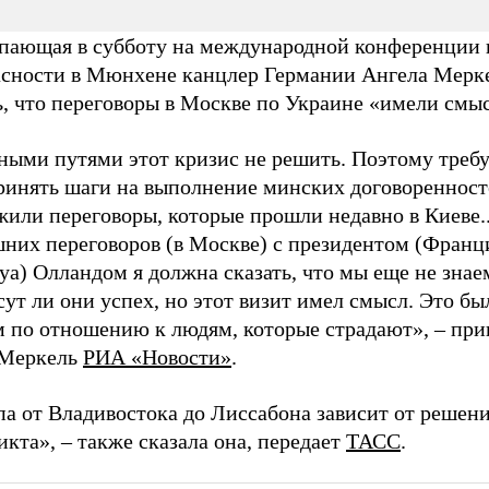
пающая в субботу на международной конференции 
асности в Мюнхене канцлер Германии Ангела Мерке
, что переговоры в Москве по Украине «имели смыс
ными путями этот кризис не решить. Поэтому требу
ринять шаги на выполнение минских договоренност
или переговоры, которые прошли недавно в Киеве..
шних переговоров (в Москве) с президентом (Франц
а) Олландом я должна сказать, что мы еще не знае
ут ли они успех, но этот визит имел смысл. Это б
м по отношению к людям, которые страдают», – при
 Меркель
РИА «Новости»
.
па от Владивостока до Лиссабона зависит от решен
кта», – также сказала она, передает
ТАСС
.