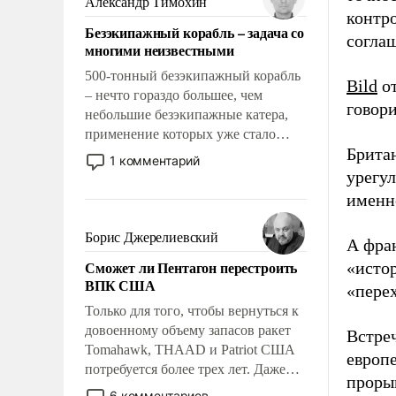
Александр Тимохин
адаптироваться.
контр
Безэкипажный корабль – задача со
согла
многими неизвестными
500-тонный безэкипажный корабль
Bild
от
– нечто гораздо большее, чем
говори
небольшие безэкипажные катера,
применение которых уже стало
Брита
обыденностью. Задача по созданию
1 комментарий
такого корабля очень сложна и
урегу
амбициозна. Однако и ее
именн
реализация радикально поднимет
наши боевые возможности.
Борис Джерелиевский
А фра
Сможет ли Пентагон перестроить
«исто
ВПК США
«пере
Только для того, чтобы вернуться к
довоенному объему запасов ракет
Встреч
Tomahawk, THAAD и Patriot США
европ
потребуется более трех лет. Даже
прорыв
небольшая война с Ираном
6 комментариев