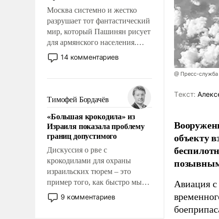
Москва системно и жестко
разрушает тот фантастический
мир, который Пашинян рисует
для армянского населения.
Мир, где политические
14 комментариев
прожекты будут безусловно
оплачиваться за счет
@ Пресс-служба
российских
Tекст:
Алекс
налогоплательщиков и где
Тимофей Бордачёв
Еревану за свои поступки не
«Большая крокодила» из
нужно отвечать.
Вооружен
Израиля показала проблему
границ допустимого
объекту в
беспилотн
Дискуссия о рве с
позывным
крокодилами для охраны
израильских тюрем – это
пример того, как быстро мы
Авиация с
двигаемся по пути
временног
9 комментариев
революционных изменений.
боеприпас
То, что несколько лет назад