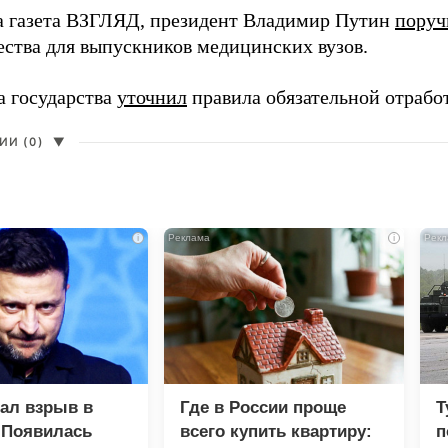
а газета ВЗГЛЯД, президент Владимир Путин
поруч
ества для выпускников медицинских вузов.
а государства
уточнил
правила обязательной отрабо
И (0)
▼
i
i
зал взрыв в
Где в России проще
Т
 Появилась
всего купить квартиру:
п