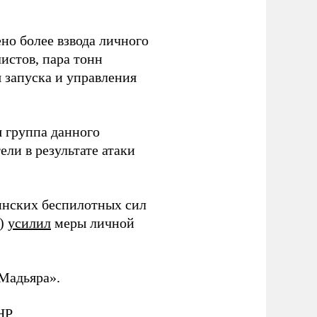
но более взвода личного
истов, пара тонн
я запуска и управления
 группа данного
ли в результате атаки
инских беспилотных сил
и)
усилил
меры личной
Мадьяра».
НР.