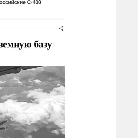
оссийские C-400
неожиданному
сценарию
земную базу