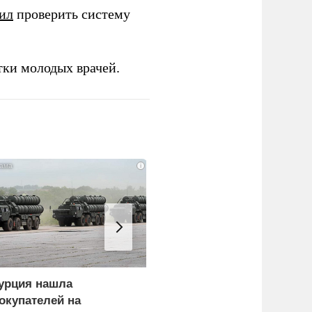
ил
проверить систему
тки молодых врачей.
i
урция нашла
В окружении Зеленског
окупателей на
начали готовиться к