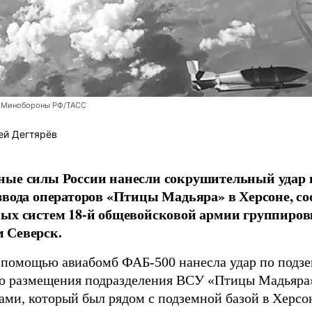
 Минобороны РФ/ТАСС
ей Дегтярёв
ные силы России нанесли сокрушительный удар 
звода операторов «Птицы Мадьяра» в Херсоне, с
ых систем 18-й общевойсковой армии группиров
 Северск.
 помощью авиабомб ФАБ-500 нанесла удар по подз
о размещения подразделения ВСУ «Птицы Мадьяра»
ами, который был рядом с подземной базой в Херсо