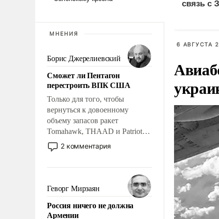
связь с 
МНЕНИЯ
6 АВГУСТА 2
Борис Джерелиевский
Авиаб
Сможет ли Пентагон
украи
перестроить ВПК США
Только для того, чтобы
вернуться к довоенному
объему запасов ракет
Tomahawk, THAAD и Patriot
США потребуется более трех
2 комментария
лет. Даже небольшая война с
Ираном опустошила
американские арсеналы.
Сложившаяся ситуация
Геворг Мирзаян
означает многолетний период
Россия ничего не должна
уязвимости США, например,
Армении
перед Китаем.