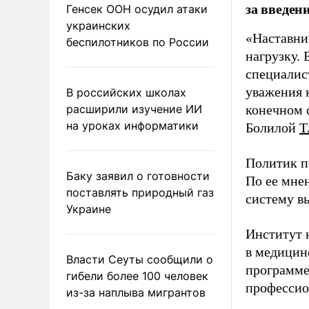
за введен
Генсек ООН осудил атаки
украинских
«Наставни
беспилотников по России
нагрузку. 
специалис
уважения к
В российских школах
расширили изучение ИИ
конечном с
на уроках информатики
Болилой
Т
Политик п
Баку заявил о готовности
По ее мне
поставлять природный газ
систему в
Украине
Институт 
в медицине
Власти Сеуты сообщили о
программе
гибели более 100 человек
профессио
из-за наплыва мигрантов