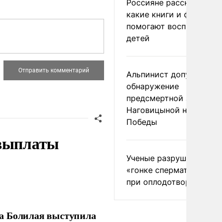
Россияне рассказали,
какие книги и фильмы
помогают воспитывать
детей
Альпинист допустил
обнаружение
предсмертной записки
Наговицыной на пике
Победы
 выплаты
Ученые разрушили миф
«гонке сперматозоидов
при оплодотворении
ла Болилая выступила