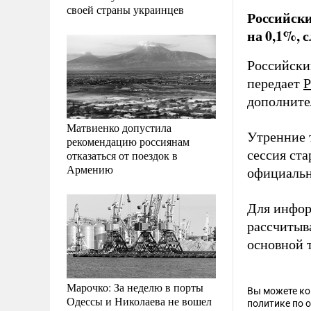
своей страны украинцев
Российски
на 0,1%, 
Российски
передает
Р
дополните
Матвиенко допустила
Утренние т
рекомендацию россиянам
сессия ста
отказаться от поездок в
Армению
официальн
Для инфор
рассчитыва
основной 
Марочко: За неделю в порты
Вы можете к
Одессы и Николаева не вошел
политике по 