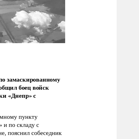
по замаскированному
ообщил боец войск
ки «Днепр» с
емному пункту
 и по складу с
не, пояснил собеседник