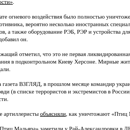
ости»
.
тате огневого воздействия было полностью уничтоже
ротивника, вероятно несколько иностранных специал
в, а также оборудование РЭБ, РЭР и устройства дл
добавил он.
жащий отметил, что это не первая ликвидированная
ния в подконтрольном Киеву Херсоне. Мирные жите
али.
а газета ВЗГЛЯД, в прошлом месяце командир укра
вди (в списке террористов и экстремистов в Росси
сти.
е артиллеристы
объясняли
, как уничтожают «Птиц 
«Птиц Мадьяра»
заметили
у Рай-Александровки в Д