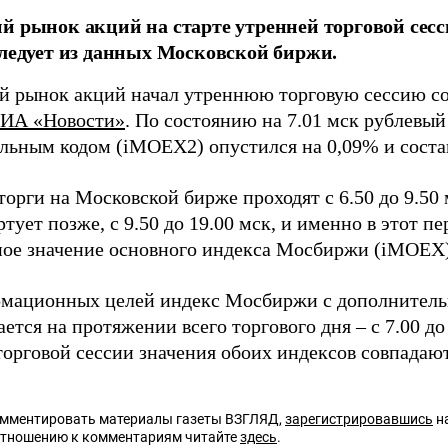
й рынок акций на старте утренней торговой сесс
следует из данных Московской биржи.
й рынок акций начал утреннюю торговую сессию со
ИА «Новости»
. По состоянию на 7.01 мск рублевы
льным кодом (iMOEX2) опустился на 0,09% и состав
орги на Московской бирже проходят с 6.50 до 9.50 
ртует позже, с 9.50 до 19.00 мск, и именно в этот п
ое значение основного индекса Мосбиржи (iMOEX)
мационных целей индекс Мосбиржи с дополнител
ется на протяжении всего торгового дня – с 7.00 до
торговой сессии значения обоих индексов совпадают
омментировать материалы газеты ВЗГЛЯД,
зарегистрировавшись
на
отношению к комментариям читайте
здесь
.