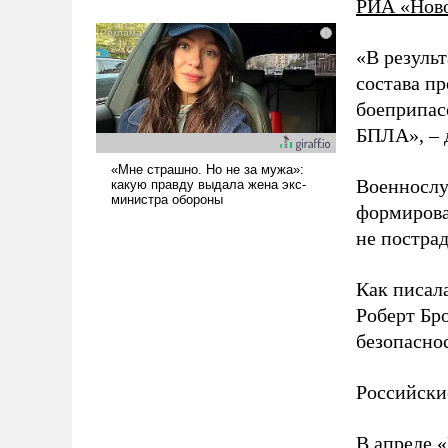
РИА «Нов
было образом для
псевдонаучной фантастики,
«В резуль
стало всерьез обсуждаемой
идеей.
состава п
боеприпасо
БПЛА», – 
Военнослу
формирова
не пострад
Как писал
Роберт Бро
безопасно
Российски
В апреле 