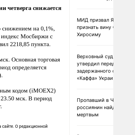
ии четверга снижается
МИД призвал Японию
признать вину США за
 снижением на 0,1%,
Хиросиму
й индекс Мосбиржи с
ил 2218,85 пункта.
Верховный суд Швеции
мск. Основная торговая
утвердил передачу
ериод определяется
задержанного сухогруз
.
«Каффа» Украине
ьным кодом (iMOEX2)
 23.50 мск. В период
Пропавший в Черногор
.
россиянин найден
мертвым
 сайте. О редакционной