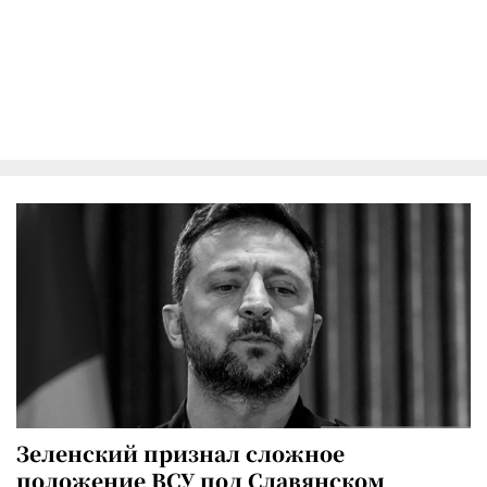
Зеленский признал сложное
положение ВСУ под Славянском