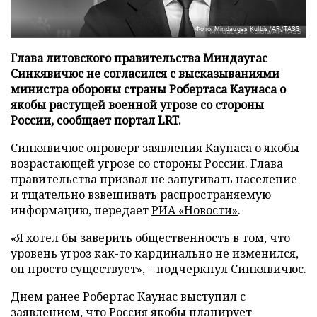
Фото: Mindaugas Kulbis/AP/TASS
Глава литовского правительства Миндаугас
Синкявичюс не согласился с высказываниями
министра обороны страны Робертаса Каунаса о
якобы растущей военной угрозе со стороны
России, сообщает портал LRT.
Синкявичюс опроверг заявления Каунаса о якобы
возрастающей угрозе со стороны России. Глава
правительства призвал не запугивать население
и тщательно взвешивать распространяемую
информацию, передает
РИА «Новости»
.
«Я хотел бы заверить общественность в том, что
уровень угроз как-то кардинально не изменился,
он просто существует», – подчеркнул Синкявичюс.
Днем ранее Робертас Каунас выступил с
заявлением, что Россия якобы планирует