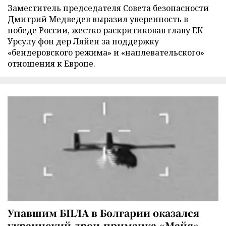
Заместитель председателя Совета безопасности
Дмитрий Медведев выразил уверенность в
победе России, жестко раскритиковав главу ЕК
Урсулу фон дер Ляйен за поддержку
«бендеровского режима» и «наплевательского»
отношения к Европе.
Упавшим БПЛА в Болгарии оказался
украинский дрон-приманка «Майя»