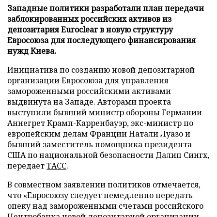
Западные политики разработали план передачи
заблокированных российских активов из
депозитария Euroclear в новую структуру
Евросоюза для последующего финансирования
нужд Киева.
Инициатива по созданию новой депозитарной
организации Евросоюза для управления
замороженными российскими активами
выдвинута на Западе. Авторами проекта
выступили бывший министр обороны Германии
Аннегрет Крамп-Карренбауэр, экс-министр по
европейским делам Франции Натали Луазо и
бывший заместитель помощника президента
США по национальной безопасности Далип Сингх,
передает
ТАСС
.
В совместном заявлении политиков отмечается,
что «Евросоюзу следует немедленно передать
опеку над замороженными счетами российского
Центробанка новой депозитарной организации