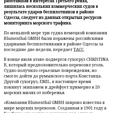
работавшая в интересах Третьего рейха,
лишилась нескольких коммерческих судов в
результате ударов беспилотников в районе
Одессы, следует из данных открытых ресурсов
мониторинга морского трафика.
По меньшей мере три судна немецкой компании
Blumenthal GMBH были поражены российскими
ударными беспилотниками в районе Одессы за
последние две недели, передает
ТАСС
.
В конце июля атаке подвергся сухогруз CHRISTINA
B, который предположительно перевозил уголь.
Судно получило серьезные повреждения, но
смогло дойти до румынского порта Констанца.
Другой сухогруз, EMIL, в настоящее время
покинут экипажем и дрейфует примерно в 20
морских милях от побережья.
«Компания Blumenthal GMBH широко известна в
мире морских перевозок. Созданная в 1901 году в