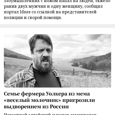
злоумышленник с ножом напал на людей, тяжело
ранив двух мужчин и одну женщину, сообщил
портал Idnes со ссылкой на представителей
полиции и скорой помощи.
Семье фермера Уолкера из мема
«веселый молочник» пригрозили
выдворением из России
Известный алтайский сыровар американец