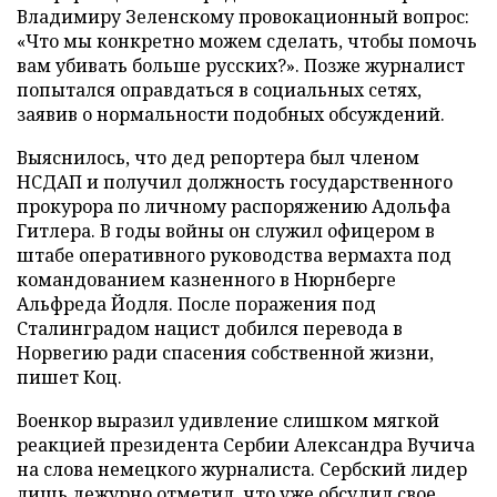
Владимиру Зеленскому провокационный вопрос:
«Что мы конкретно можем сделать, чтобы помочь
вам убивать больше русских?». Позже журналист
попытался оправдаться в социальных сетях,
заявив о нормальности подобных обсуждений.
Выяснилось, что дед репортера был членом
НСДАП и получил должность государственного
прокурора по личному распоряжению Адольфа
Гитлера. В годы войны он служил офицером в
штабе оперативного руководства вермахта под
командованием казненного в Нюрнберге
Альфреда Йодля. После поражения под
Сталинградом нацист добился перевода в
Норвегию ради спасения собственной жизни,
пишет Коц.
Военкор выразил удивление слишком мягкой
реакцией президента Сербии Александра Вучича
на слова немецкого журналиста. Сербский лидер
лишь дежурно отметил, что уже обсудил свое