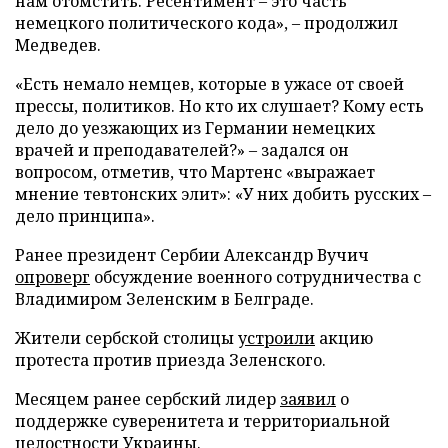
нам отомстить. Ресентимент – это часть
немецкого политического кода», – продолжил
Медведев.
«Есть немало немцев, которые в ужасе от своей
прессы, политиков. Но кто их слушает? Кому есть
дело до уезжающих из Германии немецких
врачей и преподавателей?» – задался он
вопросом, отметив, что Мартенс «выражает
мнение тевтонских элит»: «У них добить русских –
дело принципа».
Ранее президент Сербии Александр Вучич
опроверг
обсуждение военного сотрудничества с
Владимиром Зеленским в Белграде.
Жители сербской столицы
устроили
акцию
протеста против приезда Зеленского.
Месяцем ранее сербский лидер
заявил
о
поддержке суверенитета и территориальной
целостности Украины.