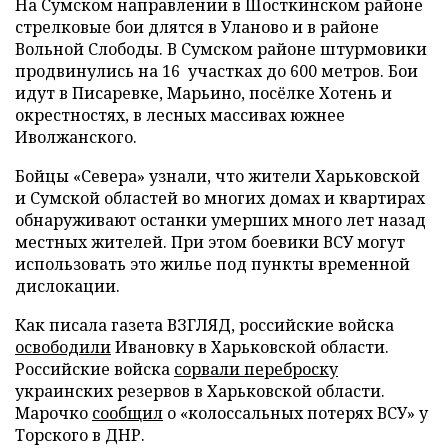
На Сумском направлении в Шосткинском районе
стрелковые бои длятся в Уланово и в районе
Вольной Слободы. В Сумском районе штурмовики
продвинулись на 16 участках до 600 метров. Бои
идут в Писаревке, Марьино, посёлке Хотень и
окрестностях, в лесных массивах южнее
Иволжанского.
Бойцы «Севера» узнали, что жители Харьковской
и Сумской областей во многих домах и квартирах
обнаруживают останки умерших много лет назад
местных жителей. При этом боевики ВСУ могут
использовать это жилье под пункты временной
дислокации.
Как писала газета ВЗГЛЯД, российские войска
освободили
Ивановку в Харьковской области.
Российские войска
сорвали переброску
украинских резервов в Харьковской области.
Марочко
сообщил
о «колоссальных потерях ВСУ» у
Торского в ДНР.