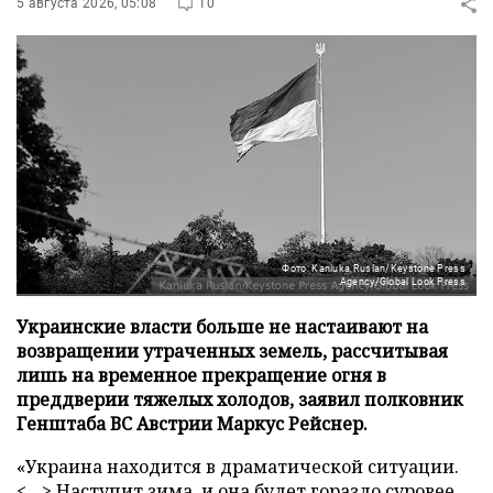
5 августа 2026, 05:08
10
Фото: Kaniuka Ruslan/Keystone Press
Agency/Global Look Press
Украинские власти больше не настаивают на
возвращении утраченных земель, рассчитывая
лишь на временное прекращение огня в
преддверии тяжелых холодов, заявил полковник
Генштаба ВС Австрии Маркус Рейснер.
«Украина находится в драматической ситуации.
<…> Наступит зима, и она будет гораздо суровее