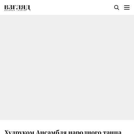
Худруком Ансамбля народного танца