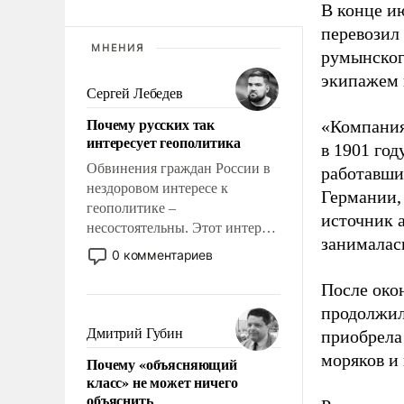
В конце и
перевозил
МНЕНИЯ
румынског
экипажем 
Сергей Лебедев
Почему русских так
«Компания
интересует геополитика
в 1901 год
Обвинения граждан России в
работавши
нездоровом интересе к
Германии, 
геополитике –
источник 
несостоятельны. Этот интерес
занималас
рационален и прагматичен. Он
0 комментариев
обусловлен тысячелетним
опытом выживания в крайне
После око
непростых условиях и
продолжил
фундаментальным знанием,
Дмитрий Губин
приобрела
что мировая политика имеет
моряков и
Почему «объясняющий
свойство заявляться на порог
класс» не может ничего
нашего дома.
объяснить