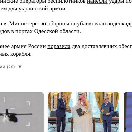
сийские операторы беспилотников
нанесли
удары по
ем для украинской армии.
юля Министерство обороны
опубликовало
видеокад
дов в портах Одесской области.
анее армия России
поразила
два доставлявших обес
ных корабля.
И (29)
▼