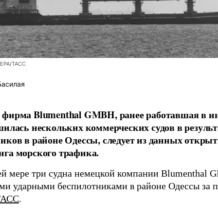
/EPA/ТАСС
Басилая
фирма Blumenthal GMBH, ранее работавшая в ин
шилась нескольких коммерческих судов в результ
иков в районе Одессы, следует из данных открыт
га морского трафика.
й мере три судна немецкой компании Blumenthal
ми ударными беспилотниками в районе Одессы за п
ТАСС
.