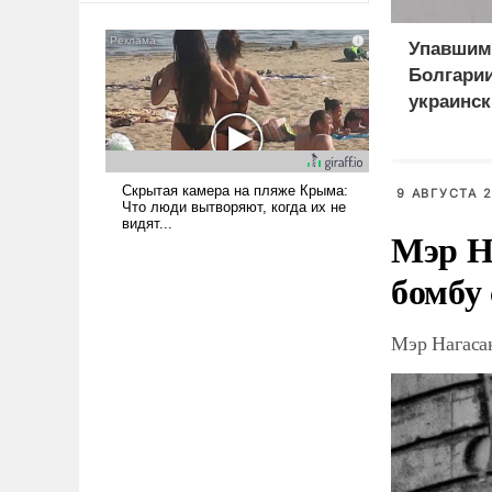
сложна и амбициозна. Однако
и ее реализация радикально
Упавшим
поднимет наши боевые
Болгарии
возможности.
украинск
приманк
9 АВГУСТА 2
Мэр Н
бомбу
Мэр Нагаса