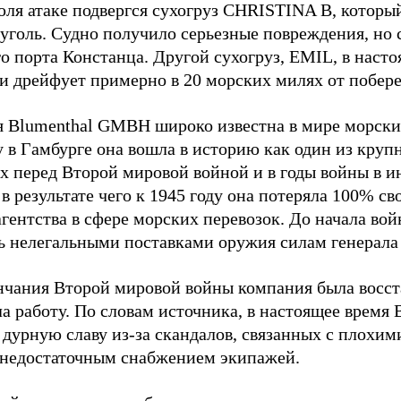
юля атаке подвергся сухогруз CHRISTINA B, котор
 уголь. Судно получило серьезные повреждения, но 
о порта Констанца. Другой сухогруз, EMIL, в наст
и дрейфует примерно в 20 морских милях от побер
 Blumenthal GMBH широко известна в мире морских
у в Гамбурге она вошла в историю как один из кру
х перед Второй мировой войной и в годы войны в и
в результате чего к 1945 году она потеряла 100% св
агентства в сфере морских перевозок. До начала во
ь нелегальными поставками оружия силам генерала
нчания Второй мировой войны компания была восст
а работу. По словам источника, в настоящее время
 дурную славу из-за скандалов, связанных с плохим
 недостаточным снабжением экипажей.