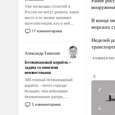
Ранее рос
Уже несколько столетий в
вооружени
России не могут решить, какое
место в ее жизни занимает
В конце и
интеллигенция, кто к ней
морских су
принадлежит, а кого из нее
17 комментариев
исключили с правом
Неделей р
восстановления и без оного. И
чем она отличается от просто
транспорт
образованных людей. Иногда
Александр Тимохин
казалось, что эти вопросы
КОММЕНТАРИ
Безэкипажный корабль –
решены раз и навсегда, но –
задача со многими
нет, не решены.
неизвестными
500-тонный безэкипажный
корабль – нечто гораздо
большее, чем небольшие
безэкипажные катера,
применение которых уже
5 комментариев
стало обыденностью. Задача по
созданию такого корабля очень