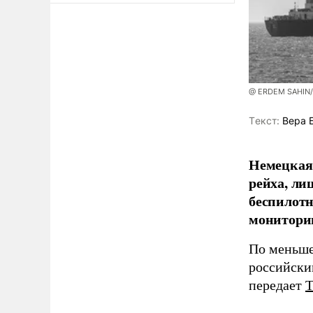
@ ERDEM SAHIN
Tекст:
Вера 
Немецкая 
рейха, ли
беспилотн
мониторин
По меньше
российски
передает