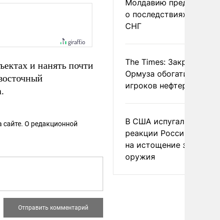
Молдавию предупреди
о последствиях выхода
СНГ
The Times: Закрытие
ъектах и нанять почти
Ормуза обогатило новы
евосточный
игроков нефтерынка
.
В США испугались
 сайте. О редакционной
реакции России и Кита
на истощение запасов
оружия