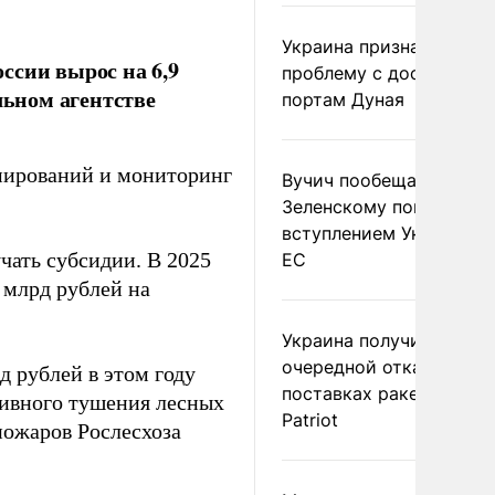
Украина признала
ссии вырос на 6,9
проблему с доступом к
льном агентстве
портам Дуная
мирований и мониторинг
Вучич пообещал
Зеленскому помочь со
вступлением Украины в
чать субсидии. В 2025
ЕС
 млрд рублей на
Украина получила
очередной отказ в
д рублей в этом году
поставках ракет для
тивного тушения лесных
Patriot
пожаров Рослесхоза