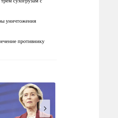
 трем сухогрузам с
ры уничтожения
печение противнику