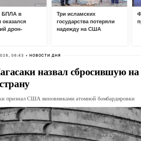
 БПЛА в
Три исламских
Ф
 оказался
государства потеряли
п
ий дрон-
надежду на США
а «Майя»
026, 06:43 •
НОВОСТИ ДНЯ
агасаки назвал сбросившую на
 страну
ки признал США виновниками атомной бомбардировки