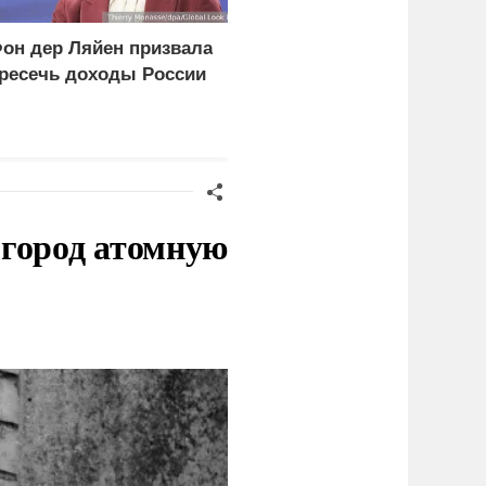
он дер Ляйен призвала
В МВД Польши назвали
ресечь доходы России
депортацию украинцев
идиотской идеей
 город атомную