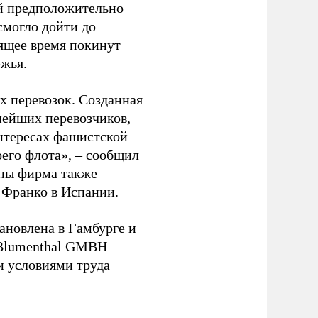
ый предположительно
смогло дойти до
оящее время покинут
ежья.
 перевозок. Созданная
пнейших перевозчиков,
нтересах фашистской
оего флота», – сообщил
йны фирма также
 Франко в Испании.
ановлена в Гамбурге и
 Blumenthal GMBH
и условиями труда