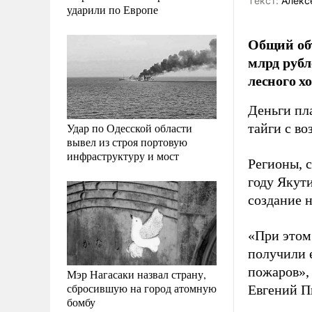
Tекст:
Алекс
ударили по Европе
Общий объ
млрд рубл
лесного хо
Деньги пл
Удар по Одесской области
тайги с во
вывел из строя портовую
инфраструктуру и мост
Регионы, 
году Якут
создание 
«При этом
получили 
пожаров»,
Мэр Нагасаки назвал страну,
сбросившую на город атомную
Евгений П
бомбу