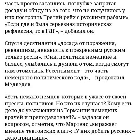
часть просто затаились, поглубже запрятав
досаду и обиду из-за того, что не получилось у
них построить Третий рейх с русскими рабами».
«Если где и была серьезная историческая
рефлексия, то в ГДР», – добавил он.
Спустя десятилетия «досада от поражения,
реваншизм, ненависть к презренным русским
только росли». «Они, политики немецкие и
бизнес, улыбались и думали о том, когда смогут
нам отомстить. Ресентимент – это часть
немецкого политического кода», – продолжил
Медведев.
«Есть немало немцев, которые в ужасе от своей
прессы, политиков. Но кто их слушает? Кому есть
дело до уезжающих из Германии немецких
врачей и преподавателей?» – задался он
вопросом, отметив, что Мартенс «выражает
мнение тевтонских элит»: «У них добить русских –
дело принципа».