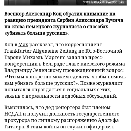
Фото: Marko Dimic/ZUMA/TASS
Военкор Александр Коц обратил внимание на
реакцию президента Сербии Александра Вучича
на слова немецкого журналиста о способах
«убивать больше русских».
Коц в
Мах
рассказал, что корреспондент
Frankfurter Allgemeine Zeitung по Юго-Восточной
Европе Михаэль Мартенс задал на пресс-
конференции в Белграде главе киевского режима
Владимиру Зеленскому провокационный вопрос:
«Что мы конкретно можем сделать, чтобы помочь
вам убивать больше русских?». Позже журналист
попытался оправдаться в социальных сетях,
заявив о нормальности подобных обсуждений.
Выяснилось, что дед репортера был членом
НСДАП и получил должность государственного
прокурора по личному распоряжению Адольфа
Гитлера. В годы войны он служил офицером в