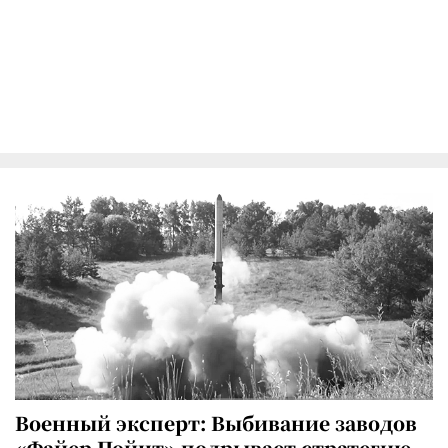
Военный эксперт: Выбивание заводов
«Файер Пойнт» подрывает стратегию