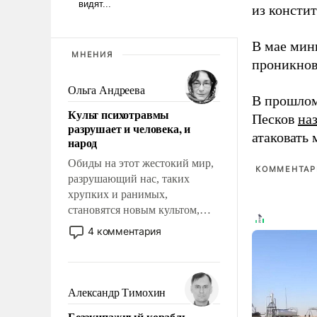
из консти
В мае мин
МНЕНИЯ
проникнов
Ольга Андреева
В прошлом
Культ психотравмы
Песков
на
разрушает и человека, и
атаковать
народ
Обиды на этот жестокий мир,
КОММЕНТАРИ
разрушающий нас, таких
хрупких и ранимых,
становятся новым культом,
постепенно вытесняя и
4 комментария
отменяя традиционное
требование к человеку – быть
мужественным и твердым под
ударами судьбы, брать на себя
Александр Тимохин
ответственность, помогать
Безэкипажный корабль –