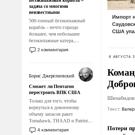
слабым, идти вперед и
задача со многими
адаптироваться.
неизвестными
Импорт 
500-тонный безэкипажный
Саудовск
корабль – нечто гораздо
США упа
большее, чем небольшие
безэкипажные катера,
применение которых уже
2 комментария
стало обыденностью. Задача по
6 АВГУСТА 2
созданию такого корабля очень
сложна и амбициозна. Однако
Коман
и ее реализация радикально
Борис Джерелиевский
Добро
поднимет наши боевые
Сможет ли Пентагон
возможности.
перестроить ВПК США
Шихабидов:
Только для того, чтобы
вернуться к довоенному
Tекст:
Валер
объему запасов ракет
Tomahawk, THAAD и Patriot
Потери пр
США потребуется более трех
4 комментария
лет. Даже небольшая война с