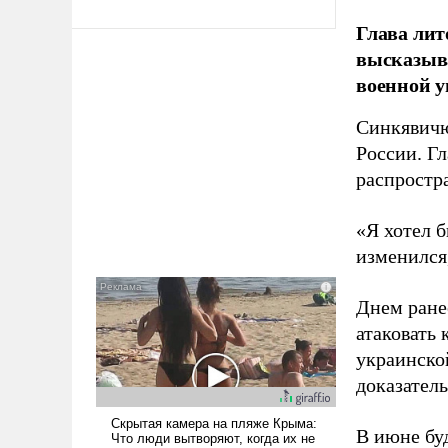
Глава лит
высказыв
военной у
Синкявичю
России. Гл
распростр
«Я хотел б
изменился
Днем ране
атаковать
украинско
доказатель
В июне бу