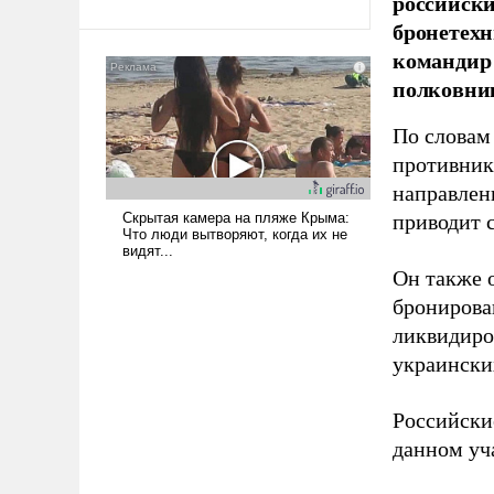
российски
Ираном опустошила
бронетехн
американские арсеналы.
командир 
Сложившаяся ситуация
полковни
означает многолетний период
уязвимости США, например,
По словам
перед Китаем.
противник
направлен
приводит 
Он также 
бронирова
ликвидиро
украински
Российски
данном уча