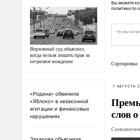
Вы можете к
политике по 
Верховный суд объяснил,
когда нельзя лишать прав за
нетрезвое вождение
Сортировка:
7 АВГУСТА 2
«Родина» обвинила
Премь
«Яблоко» в незаконной
агитации и финансовых
слов о
нарушениях
Синкявичюс
Захарова объяснила