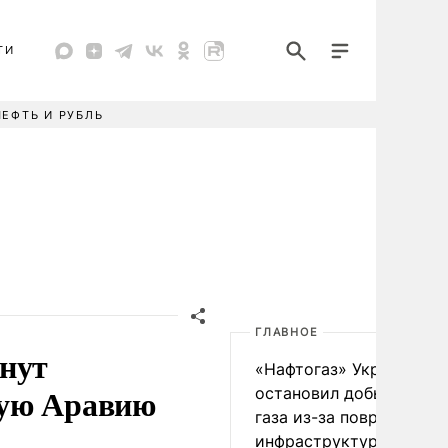
ТИ
НЕФТЬ И РУБЛЬ
ГЛАВНОЕ
чнут
«Нафтогаз» Украины
кую Аравию
остановил добычу нефт
газа из-за повреждения
инфраструктуры