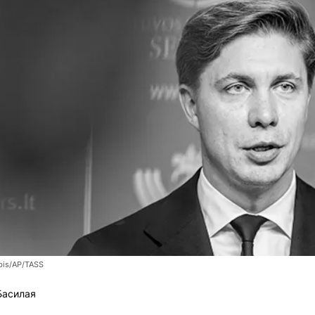
bis/AP/TASS
Басилая