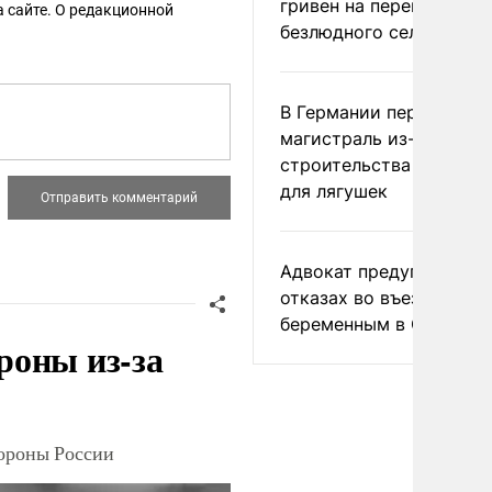
гривен на переименова
 сайте. О редакционной
безлюдного села
В Германии перекрыли
магистраль из-за
строительства тоннеле
для лягушек
Адвокат предупредил о
отказах во въезде
беременным в США
роны из-за
тороны России