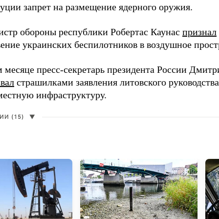
туции запрет на размещение ядерного оружия.
истр обороны республики Робертас Каунас
признал
ение украинских беспилотников в воздушное прост
 месяце пресс-секретарь президента России Дмитр
звал
страшилками заявления литовского руководств
 местную инфраструктуру.
И (15)
▼