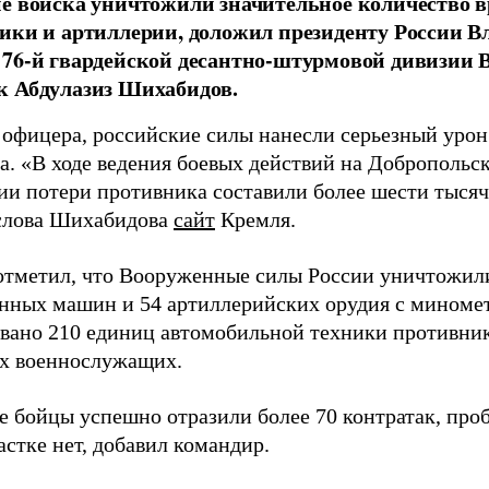
е войска уничтожили значительное количество 
ики и артиллерии, доложил президенту России 
76-й гвардейской десантно-штурмовой дивизии 
к Абдулазиз Шихабидов.
 офицера, российские силы нанесли серьезный уро
а. «В ходе ведения боевых действий на Добропольс
ии потери противника составили более шести тысяч 
слова Шихабидова
сайт
Кремля.
отметил, что Вооруженные силы России уничтожили
нных машин и 54 артиллерийских орудия с миномет
вано 210 единиц автомобильной техники противника
х военнослужащих.
е бойцы успешно отразили более 70 контратак, про
стке нет, добавил командир.