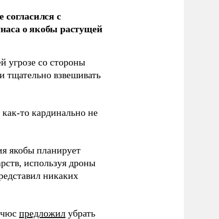
 согласился с
наса о якобы растущей
й угрозе со стороны
 и тщательно взвешивать
з как-то кардинально не
ия якобы планирует
рств, используя дроны
представил никаких
ичюс
предложил
убрать