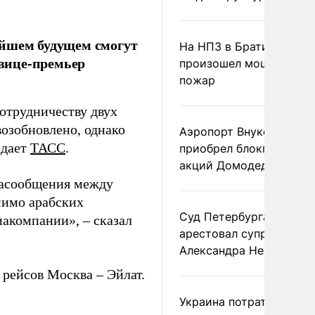
айшем будущем смогут
На НПЗ в Братиславе
вице-премьер
произошел мощный
пожар
отрудничеству двух
возобновлено, однако
Аэропорт Внуково
едает
ТАСС
.
приобрел блокпакет
акций Домодедово
иасообщения между
мимо арабских
Суд Петербурга заочно
иакомпании», – сказал
арестовал супругу
Александра Невзорова
рейсов Москва – Эйлат.
Украина потратила 1 мл