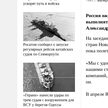
Tекст:
Валер
ускорят путь в войска
Россия ож
выполнят
Александ
На заседа
Росатом сообщил о запуске
стран Нов
регулярных рейсов китайских
пока поле
судов по Севморпути
«Мы с удо
нашими ст
компаний,
он.
В апреле 
«Герани» нанесли удары по
трем судам с вооружением для
ВСУ у берегов Одессы