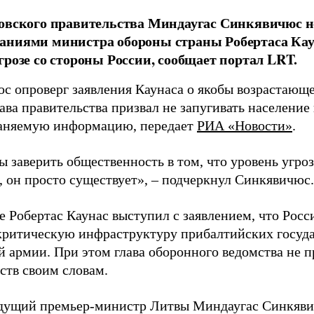
овского правительства Миндаугас Синкявичюс не
аниями министра обороны страны Робертаса Кау
грозе со стороны России, сообщает портал LRT.
с опроверг заявления Каунаса о якобы возрастающе
ава правительства призвал не запугивать население
аняемую информацию, передает
РИА «Новости»
.
ы заверить общественность в том, что уровень угро
, он просто существует», – подчеркнул Синкявичюс.
е Робертас Каунас выступил с заявлением, что Росс
 критическую инфраструктуру прибалтийских госуда
й армии. При этом глава оборонного ведомства не 
ств своим словам.
дущий премьер-министр Литвы Миндаугас Синкяв