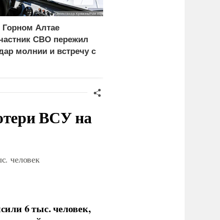
 Горном Алтае
Лайма Вайкуле заявила
частник СВО пережил
о готовности воевать с
дар молнии и встречу с
россиянами
едведем
отери ВСУ на
с. человек
или 6 тыс. человек,