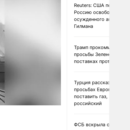
Reuters: США попросил
Россию освободить
осужденного американ
Гилмана
Трамп прокомментиров
просьбы Зеленского о
поставках противораке
Турция рассказала о
просьбах Европы
поставить газ, но не
российский
ФСБ вскрыла сеть