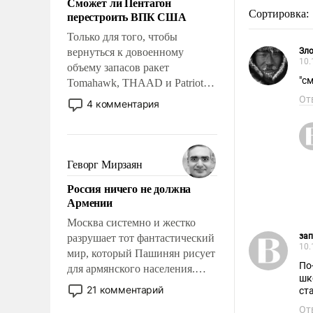
Сможет ли Пентагон
слабым, идти вперед и
Сортировка:
перестроить ВПК США
адаптироваться.
Только для того, чтобы
вернуться к довоенному
Зл
10.
объему запасов ракет
"с
Tomahawk, THAAD и Patriot
США потребуется более трех
От
4 комментария
лет. Даже небольшая война с
Ираном опустошила
американские арсеналы.
Сложившаяся ситуация
Геворг Мирзаян
означает многолетний период
Россия ничего не должна
уязвимости США, например,
Армении
перед Китаем.
Москва системно и жестко
за
разрушает тот фантастический
10.
мир, который Пашинян рисует
По
для армянского населения.
шк
Мир, где политические
21 комментарий
ст
прожекты будут безусловно
От