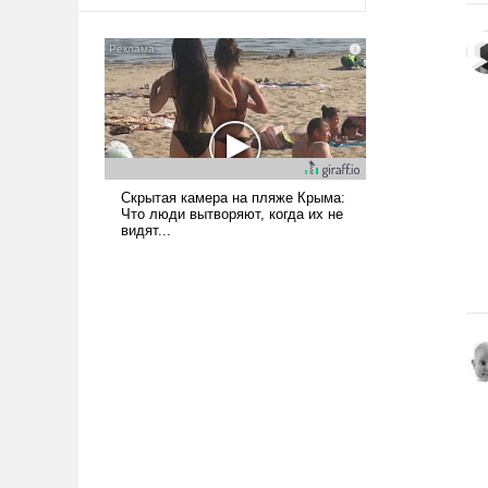
оплачиваться за счет
российских
налогоплательщиков и где
Еревану за свои поступки не
нужно отвечать.