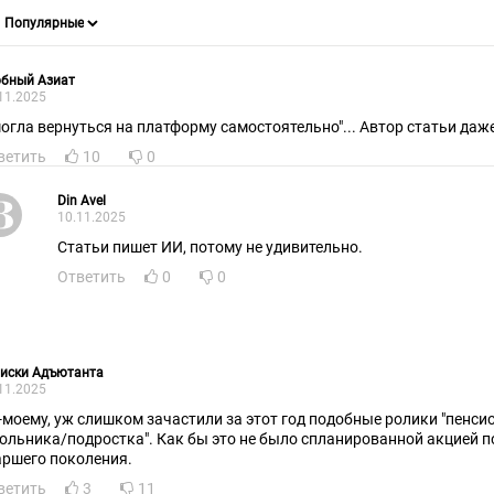
обный Азиат
11.2025
могла вернуться на платформу самостоятельно"... Автор статьи даже
ветить
10
0
Din Avel
10.11.2025
Статьи пишет ИИ, потому не удивительно.
Ответить
0
0
писки Адъютанта
11.2025
-моему, уж слишком зачастили за этот год подобные ролики "пенси
ольника/подростка". Как бы это не было спланированной акцией 
аршего поколения.
ветить
3
11