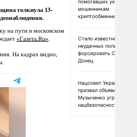
помогавших украински
щина толкнула 13-
мошенникам
криптообменников
деонаблюдения.
ку на пути в московском
редает
«Газета.Ru»
.
Стало известно о
неудачных попытках ВС
форсировать Северски
ия. На кадрах видно,
Донец
ы.
Нацсовет Украины по Т
призвал объявить
Музыченко угрозой
нацбезопасности