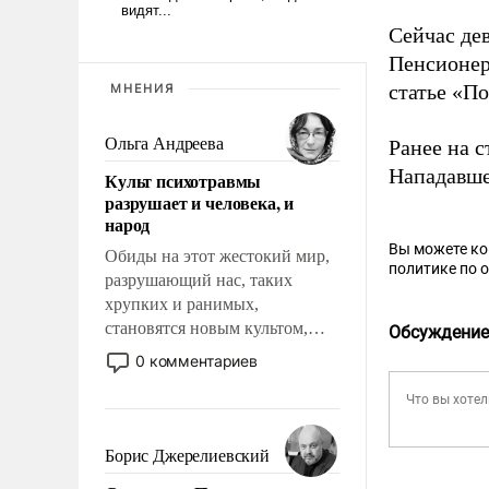
Сейчас дев
Пенсионер
статье «П
МНЕНИЯ
Ольга Андреева
Ранее на 
Нападавш
Культ психотравмы
разрушает и человека, и
народ
Вы можете к
Обиды на этот жестокий мир,
политике по 
разрушающий нас, таких
хрупких и ранимых,
становятся новым культом,
Обсуждение
постепенно вытесняя и
0 комментариев
отменяя традиционное
требование к человеку – быть
мужественным и твердым под
ударами судьбы, брать на себя
Борис Джерелиевский
ответственность, помогать