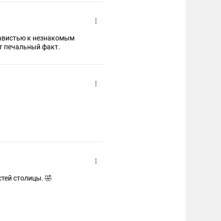
навистью к незнакомым
т печальный факт.
стей столицы. 🤣