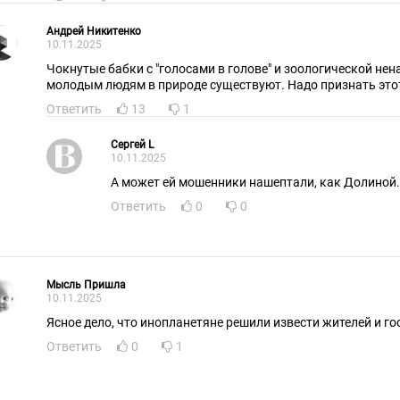
Андрей Никитенко
10.11.2025
Чокнутые бабки с "голосами в голове" и зоологической не
молодым людям в природе существуют. Надо признать это
Ответить
13
1
Сергей L
10.11.2025
А может ей мошенники нашептали, как Долиной.
Ответить
0
0
Мысль Пришла
10.11.2025
Ясное дело, что инопланетяне решили извести жителей и го
Ответить
0
1