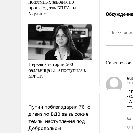
подземных заводах по
производству БПЛА на
Украине
Обсуждение
Сортировка:
Первая в истории 500-
балльница ЕГЭ поступила в
МФТИ
Gua
28.
- 
- 
- 
Путин поблагодарил 76-ю
**
дивизию ВДВ за высокие
Ув
темпы наступления под
От
Добропольем