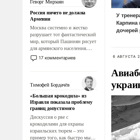
Геворг Мирзаян
означает многолетний период
Россия ничего не должна
уязвимости США, например,
У тренер
Армении
перед Китаем.
Карпина 
Москва системно и жестко
дочерей
разрушает тот фантастический
мир, который Пашинян рисует
для армянского населения.
Мир, где политические
6 АВГУСТА 2
17 комментариев
прожекты будут безусловно
Авиаб
оплачиваться за счет
российских
украи
налогоплательщиков и где
Тимофей Бордачёв
Еревану за свои поступки не
«Большая крокодила» из
нужно отвечать.
Израиля показала проблему
границ допустимого
Дискуссия о рве с
крокодилами для охраны
израильских тюрем – это
пример того, как быстро мы