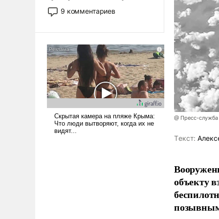
двигаемся по пути
9 комментариев
революционных изменений.
То, что несколько лет назад
было образом для
псевдонаучной фантастики,
стало всерьез обсуждаемой
идеей.
@ Пресс-служба
Tекст:
Алекс
Вооружен
объекту в
беспилотн
позывным