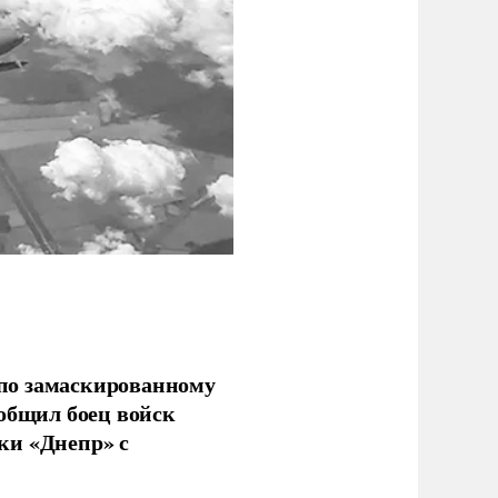
по замаскированному
ообщил боец войск
ки «Днепр» с