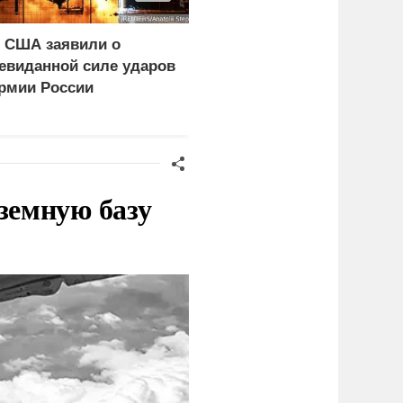
 США заявили о
ФСБ: Сорвано
евиданной силе ударов
покушение на одного из
рмии России
глав новых регионов
земную базу