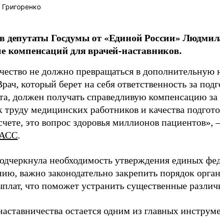
 Григоренко
в депутаты Госдумы от «Единой России» Людми
ие компенсаций для врачей-наставников.
чество не должно превращаться в дополнительную
Врач, который берет на себя ответственность за под
та, должен получать справедливую компенсацию за э
 труду медицинских работников и качества подготов
чете, это вопрос здоровья миллионов пациентов», 
АСС
.
одчеркнула необходимость утверждения единых фед
нию, важно законодательно закрепить порядок орга
ыплат, что поможет устранить существенные различ
наставничества остается одним из главных инструм