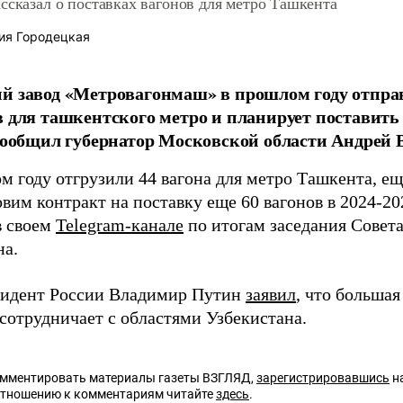
ссказал о поставках вагонов для метро Ташкента
ия Городецкая
й завод «Метровагонмаш» в прошлом году отправ
в для ташкентского метро и планирует поставить
 сообщил губернатор Московской области Андрей 
м году отгрузили 44 вагона для метро Ташкента, ещ
вим контракт на поставку еще 60 вагонов в 2024-20
в своем
Telegram-канале
по итогам заседания Совета
на.
зидент России Владимир Путин
заявил
, что большая
 сотрудничает с областями Узбекистана.
омментировать материалы газеты ВЗГЛЯД,
зарегистрировавшись
на
отношению к комментариям читайте
здесь
.