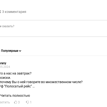
:
3
комментария
rany
05.2024
Что а нас на завтрак?
Сосиски.
А почему Вы о ней говорите во множественном числе?
*/ф "Полосатый рейс"
идел только один параметр. Количество вагонов.
Читать полностью
ветить
3
1