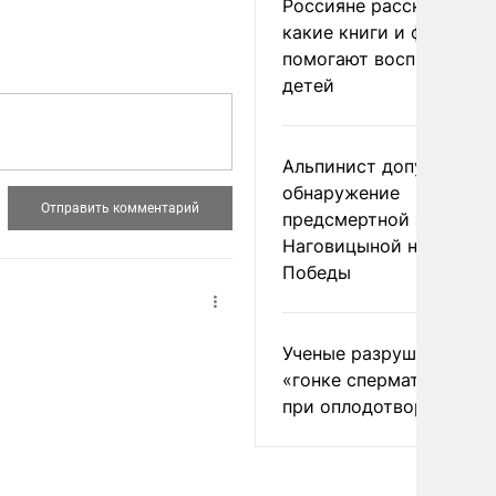
Россияне рассказали,
какие книги и фильмы
помогают воспитывать
детей
Альпинист допустил
обнаружение
предсмертной записки
Наговицыной на пике
Победы
Ученые разрушили миф
«гонке сперматозоидов
при оплодотворении