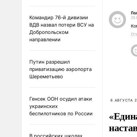
Пол
Командир 76-й дивизии
28.
ВДВ назвал потери ВСУ на
Ко
Добропольском
От
направлении
Путин разрешил
приватизацию аэропорта
Шереметьево
Генсек ООН осудил атаки
6 АВГУСТА 2
украинских
«Един
беспилотников по России
наста
В российских школах