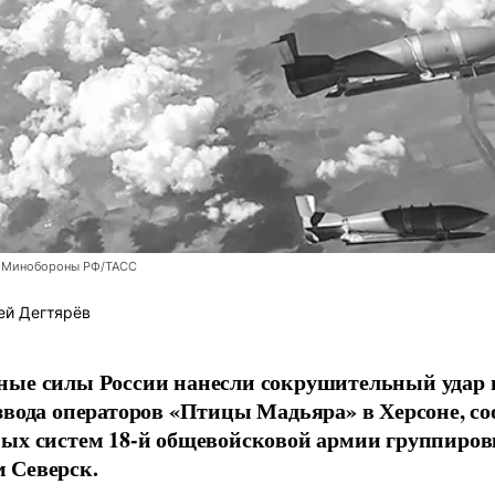
 Минобороны РФ/ТАСС
ей Дегтярёв
ные силы России нанесли сокрушительный удар 
звода операторов «Птицы Мадьяра» в Херсоне, с
ых систем 18-й общевойсковой армии группиров
 Северск.