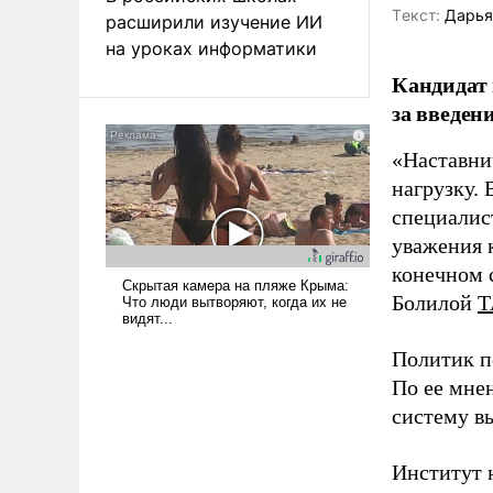
Tекст:
Дарья
расширили изучение ИИ
на уроках информатики
Кандидат 
за введен
«Наставни
нагрузку. 
специалис
уважения к
конечном с
Болилой
Т
Политик п
По ее мне
систему в
Институт 