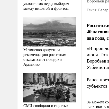
Воробьев ра
уклонистов перед выбором
между нищетой и фронтом
Tекст:
Валер
Российски
40 вагоно
два года,
«В прошло
Матвиенко допустила
рекомендацию россиянам
июня. Гото
отказаться от поездок в
Воробьев 
Армению
Узбекиста
Ранее пре
субъектов
Вы можете к
СМИ сообщили о скрытых
политике по 