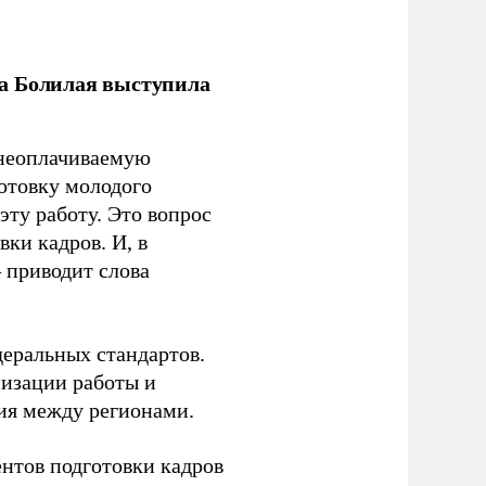
ла Болилая выступила
 неоплачиваемую
готовку молодого
ту работу. Это вопрос
ки кадров. И, в
– приводит слова
еральных стандартов.
низации работы и
ия между регионами.
ентов подготовки кадров