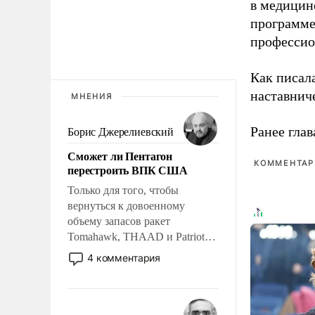
в медицине
программе
профессио
Как писал
наставнич
МНЕНИЯ
Ранее глав
Борис Джерелиевский
Сможет ли Пентагон
КОММЕНТАРИ
перестроить ВПК США
Только для того, чтобы
вернуться к довоенному
объему запасов ракет
Tomahawk, THAAD и Patriot
США потребуется более трех
4 комментария
лет. Даже небольшая война с
Ираном опустошила
американские арсеналы.
Сложившаяся ситуация