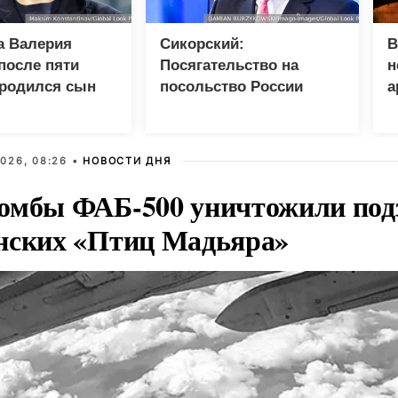
а Валерия
Сикорский:
В
после пяти
Посягательство на
н
 родился сын
посольство России
а
грозит разрывом
дипотношений
026, 08:26 •
НОВОСТИ ДНЯ
омбы ФАБ-500 уничтожили под
нских «Птиц Мадьяра»