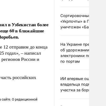
Сортировочный пункт
«Укрпочты» в Павлогра
ил в Узбекистан более
уничтожен «Бандероль
 еще 60 в ближайшие
Воробьев.
На Украине предупреди
е 12 отправим до конца
об удорожании китайс
25 годах», – написал
электроники после уда
 регионов России и
по портам
 часть российских
ИИ впервые оштрафова
владельца подмосковн
участка за борщевик
 сайте. О редакционной