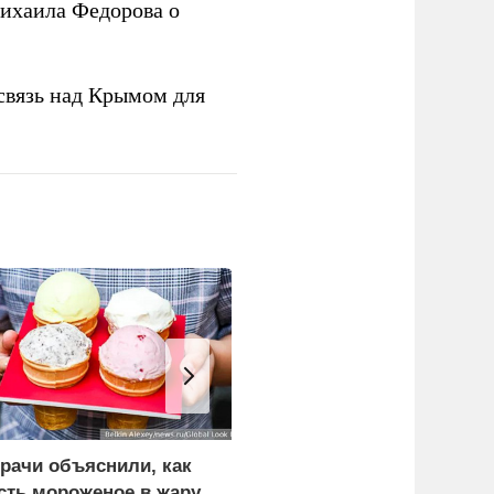
ихаила Федорова о
связь над Крымом для
рачи объяснили, как
Лукашенко призвал
сть мороженое в жару
белорусов скупать дом