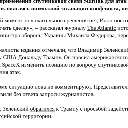
 применении спутниковой связи Starlink для атак
и, опасаясь возможной эскалации конфликта, пиш
й момент положительного решения нет, Илон постоя
ючать сделку», – рассказал журналу
The Atlantic
исто
инистра обороны Украины Михаила Федорова, пер
налисты издания отмечали, что Владимир Зеленски
у США Дональду Трампу. Он просил американского
я SpaceX изменить позицию по вопросу спутниковой
ния атак.
оме ситуацию пока не комментируют. Представите
вили без ответа запросы журналистов.
, Зеленский
обратился
к Трампу с просьбой задейств
ссийской территории.