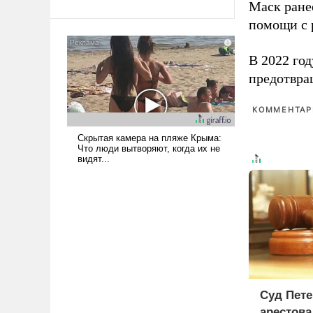
Маск ран
Ираном опустошила
помощи с 
американские арсеналы.
Сложившаяся ситуация
В 2022 го
означает многолетний период
уязвимости США, например,
предотвра
перед Китаем.
КОММЕНТАРИ
Суд Пете
арестова