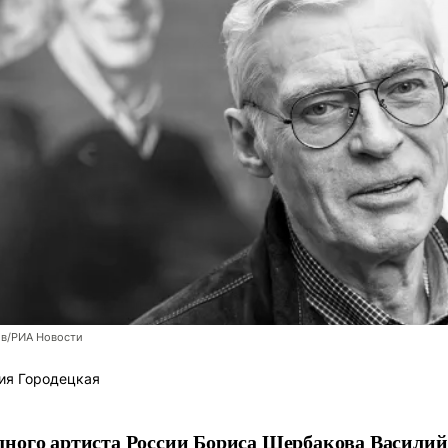
ов/РИА Новости
ия Городецкая
ного артиста России Бориса Щербакова Василий 