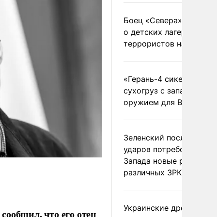
Боец «Севера» рассказ
о детских лагерях
террористов на Украин
«Герань-4 сикер» пора
сухогруз с западным
оружием для ВСУ
Зеленский после ночны
ударов потребовал у
Запада новые ракеты д
различных ЗРК
Украинские дроны
сообщил, что его отец