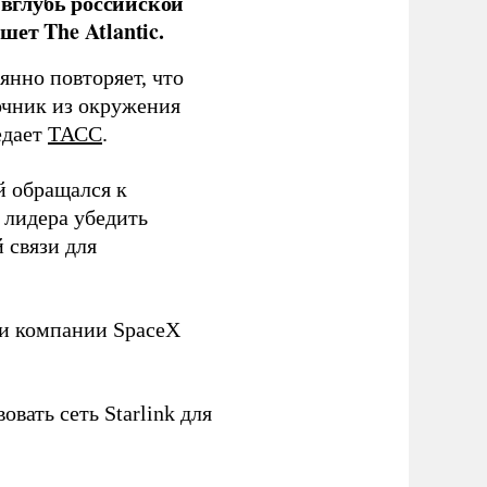
 вглубь российской
ет The Atlantic.
нно повторяет, что
чник из окружения
едает
ТАСС
.
й обращался к
 лидера убедить
 связи для
ли компании SpaceX
овать сеть Starlink для