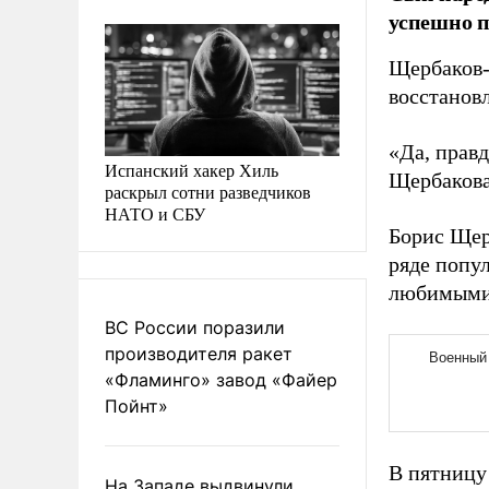
успешно п
Щербаков-
восстанов
«Да, правд
Испанский хакер Хиль
Щербакова
раскрыл сотни разведчиков
НАТО и СБУ
Борис Щерб
ряде попу
любимыми 
ВС России поразили
производителя ракет
«Фламинго» завод «Файер
Пойнт»
В пятницу
На Западе выдвинули