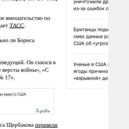
уничтожили друг друга
из-за ошибок оператор
ое вмешательство по
дает
ТАСС
.
Британцы подняли на
смех данные разведки
льно ли Бориса
США об «угрозе России
леведущий. Он снялся в
Ученые в США назвали 
 версты войны», «С
ягоды причиной
№ 17».
«взрывной» диареи
риса Щербакова
перевели