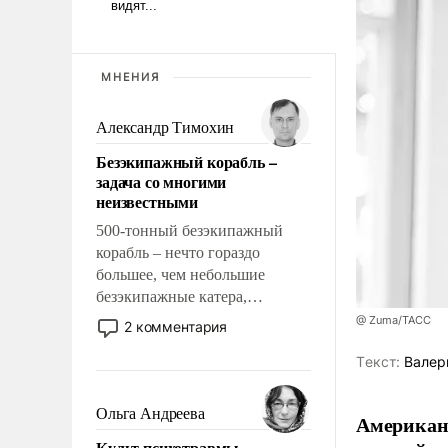
МНЕНИЯ
Александр Тимохин
Безэкипажный корабль –
задача со многими
неизвестными
500-тонный безэкипажный
корабль – нечто гораздо
большее, чем небольшие
безэкипажные катера,
применение которых уже
@ Zuma/ТАСС
2 комментария
стало обыденностью. Задача по
Tекст:
Валер
созданию такого корабля очень
сложна и амбициозна. Однако
и ее реализация радикально
Ольга Андреева
Американ
поднимет наши боевые
Культ психотравмы