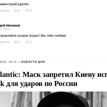
мментарий удален
ветить
0
0
дрей Максимов
12.2024
правляйся скорее, Борис! Мы тебя любим!
ветить
0
0
026, 19:12 •
НОВОСТИ ДНЯ
lantic: Маск запретил Киеву ис
nk для ударов по России