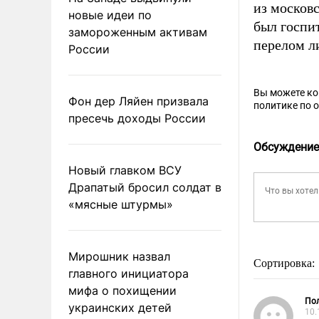
из москов
новые идеи по
был госпит
замороженным активам
перелом ли
России
Вы можете к
Фон дер Ляйен призвала
политике по 
пресечь доходы России
Обсуждение
Новый главком ВСУ
Драпатый бросил солдат в
«мясные штурмы»
Мирошник назвал
Сортировка:
главного инициатора
мифа о похищении
Пол
украинских детей
10.