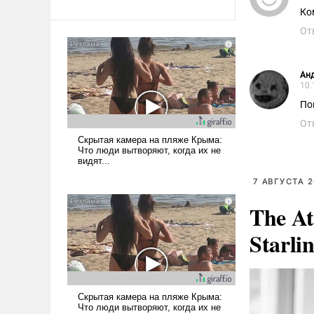
Ко
От
Ан
10.
По
От
7 АВГУСТА 2
The At
Starli