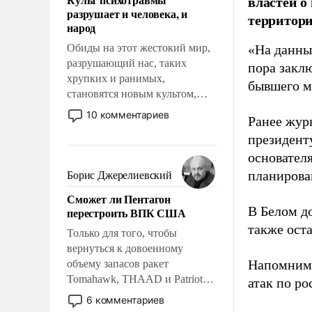
властей о
возможности.
разрушает и человека, и
территори
народ
Обиды на этот жестокий мир,
«На данны
разрушающий нас, таких
пора закл
хрупких и ранимых,
бывшего м
становятся новым культом,
постепенно вытесняя и
10 комментариев
Ранее жур
отменяя традиционное
президент
требование к человеку – быть
мужественным и твердым под
основател
ударами судьбы, брать на себя
планирова
Борис Джерелиевский
ответственность, помогать
Сможет ли Пентагон
слабым, идти вперед и
В Белом д
перестроить ВПК США
адаптироваться.
также оста
Только для того, чтобы
вернуться к довоенному
Напомним
объему запасов ракет
Tomahawk, THAAD и Patriot
атак по ро
США потребуется более трех
6 комментариев
лет. Даже небольшая война с