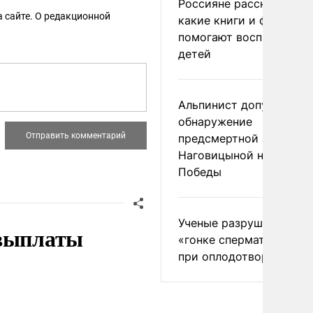
Россияне рассказали,
 сайте. О редакционной
какие книги и фильмы
помогают воспитывать
детей
Альпинист допустил
обнаружение
предсмертной записки
Наговицыной на пике
Победы
Ученые разрушили миф
 выплаты
«гонке сперматозоидов
при оплодотворении