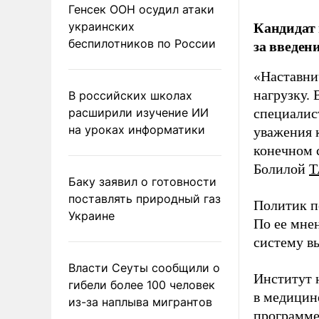
Генсек ООН осудил атаки
Кандидат 
украинских
за введен
беспилотников по России
«Наставни
нагрузку. 
В российских школах
расширили изучение ИИ
специалис
на уроках информатики
уважения к
конечном с
Болилой
Т
Баку заявил о готовности
поставлять природный газ
Политик п
Украине
По ее мне
систему в
Власти Сеуты сообщили о
Институт 
гибели более 100 человек
в медицине
из-за наплыва мигрантов
программе