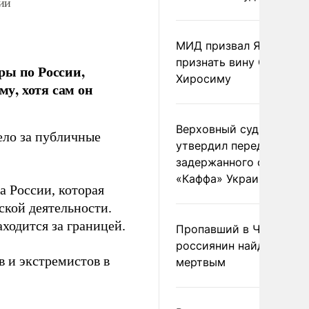
ии
МИД призвал Японию
признать вину США за
ры по России,
Хиросиму
му, хотя сам он
Верховный суд Швеции
ело за публичные
утвердил передачу
задержанного сухогруз
«Каффа» Украине
а России, которая
ской деятельности.
ходится за границей.
Пропавший в Черногор
россиянин найден
в и экстремистов в
мертвым
.