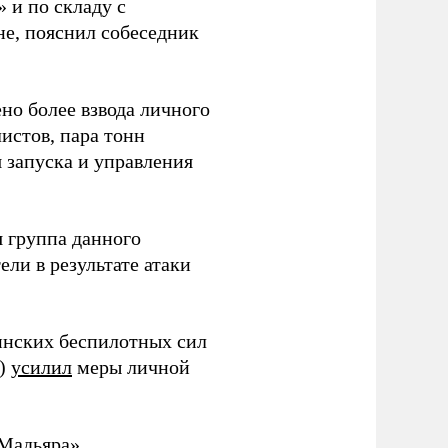
 и по складу с
не, пояснил собеседник
но более взвода личного
истов, пара тонн
я запуска и управления
 группа данного
ли в результате атаки
инских беспилотных сил
и)
усилил
меры личной
Мадьяра».