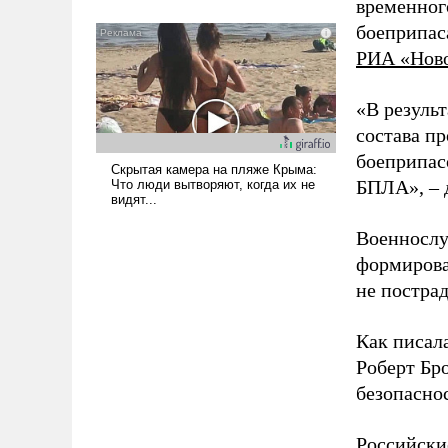
временног
было образом для
боеприпас
псевдонаучной фантастики,
РИА «Нов
стало всерьез обсуждаемой
идеей.
«В резуль
состава п
боеприпасо
БПЛА», – 
Военнослу
формирова
не пострад
Как писал
Роберт Бро
безопасно
Российски