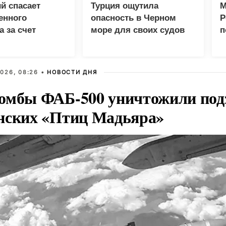
й спасает
Турция ощутила
М
енного
опасность в Черном
Р
а за счет
море для своих судов
п
о
026, 08:26 •
НОВОСТИ ДНЯ
омбы ФАБ-500 уничтожили под
нских «Птиц Мадьяра»