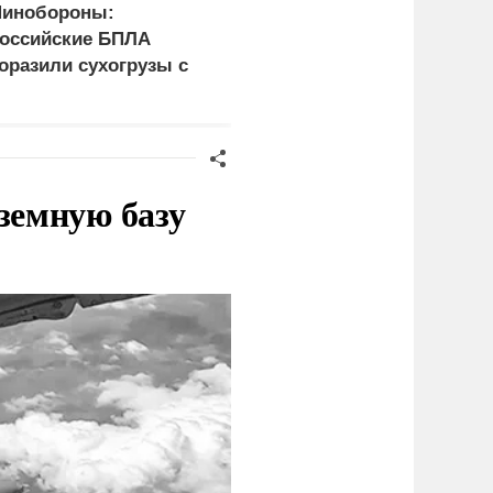
инобороны:
Трамп определился с
оссийские БПЛА
преемником ему же во
оразили сухогрузы с
вред
ружием ВСУ
земную базу