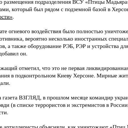
о размещения подразделения ВСУ «Птицы Мадьяра»
ами, который был рядом с подземной базой в Херсо
ости»
.
тате огневого воздействия было полностью уничтоже
ротивника, вероятно несколько иностранных специал
в, а также оборудование РЭБ, РЭР и устройства дл
добавил он.
жащий отметил, что это не первая ликвидированная
ния в подконтрольном Киеву Херсоне. Мирные жите
али.
а газета ВЗГЛЯД, в прошлом месяце командир укра
вди (в списке террористов и экстремистов в Росси
сти.
е артиллеристы
объясняли
, как уничтожают «Птиц 