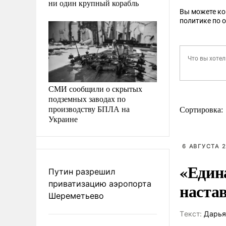
ни один крупный корабль
Вы можете к
политике по 
СМИ сообщили о скрытых
подземных заводах по
производству БПЛА на
Сортировка:
Украине
6 АВГУСТА 2
«Един
Путин разрешил
приватизацию аэропорта
наста
Шереметьево
Tекст:
Дарья