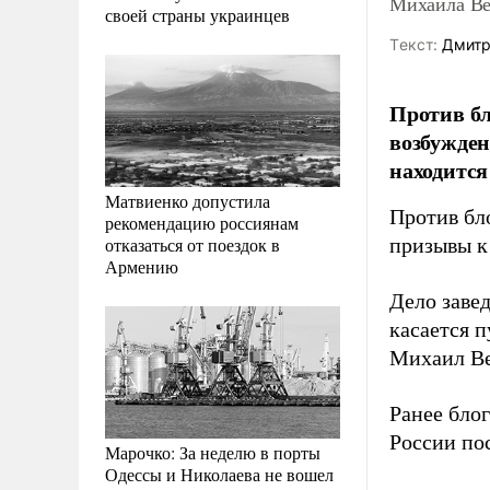
Михаила Ве
своей страны украинцев
Tекст:
Дмитр
Против бл
возбужден
находится
Матвиенко допустила
Против бл
рекомендацию россиянам
отказаться от поездок в
призывы к
Армению
Дело завед
касается 
Михаил Ве
Ранее бло
России по
Марочко: За неделю в порты
Одессы и Николаева не вошел