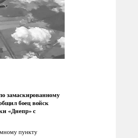
по замаскированному
ообщил боец войск
ки «Днепр» с
емному пункту