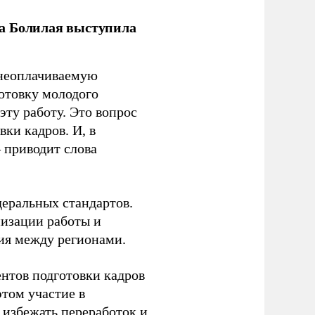
ла Болилая выступила
 неоплачиваемую
готовку молодого
ту работу. Это вопрос
ки кадров. И, в
– приводит слова
еральных стандартов.
низации работы и
ия между регионами.
ентов подготовки кадров
этом участие в
избежать переработок и