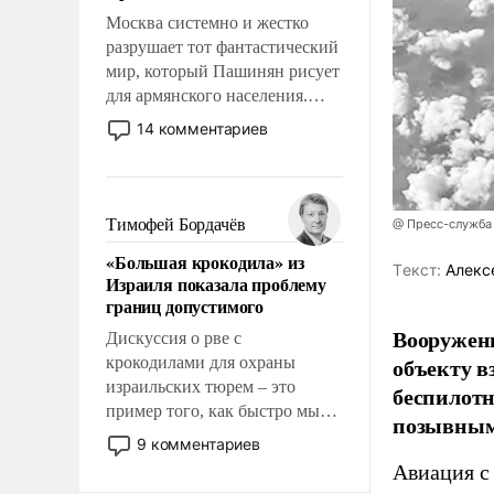
Москва системно и жестко
разрушает тот фантастический
мир, который Пашинян рисует
для армянского населения.
Мир, где политические
14 комментариев
прожекты будут безусловно
оплачиваться за счет
российских
налогоплательщиков и где
Тимофей Бордачёв
@ Пресс-служба
Еревану за свои поступки не
«Большая крокодила» из
нужно отвечать.
Tекст:
Алекс
Израиля показала проблему
границ допустимого
Вооружен
Дискуссия о рве с
объекту в
крокодилами для охраны
израильских тюрем – это
беспилотн
пример того, как быстро мы
позывным
двигаемся по пути
9 комментариев
революционных изменений.
Авиация с
То, что несколько лет назад