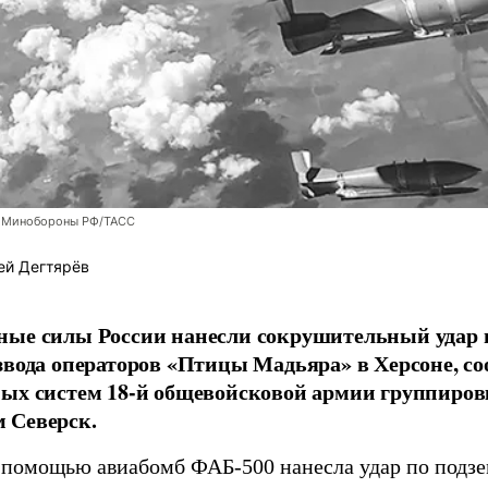
 Минобороны РФ/ТАСС
ей Дегтярёв
ные силы России нанесли сокрушительный удар 
звода операторов «Птицы Мадьяра» в Херсоне, с
ых систем 18-й общевойсковой армии группиров
 Северск.
 помощью авиабомб ФАБ-500 нанесла удар по подз