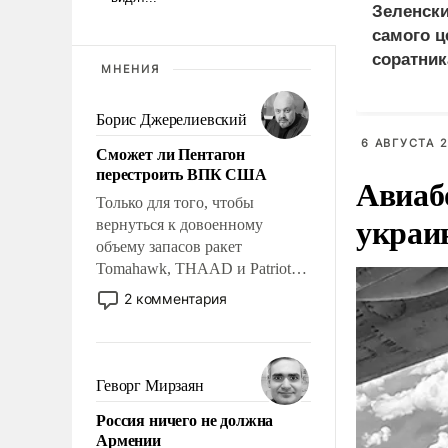
Зеленски
самого ц
соратник
МНЕНИЯ
разведки
Борис Джерелиевский
6 АВГУСТА 2
Сможет ли Пентагон
перестроить ВПК США
Авиаб
Только для того, чтобы
украи
вернуться к довоенному
объему запасов ракет
Tomahawk, THAAD и Patriot
США потребуется более трех
2 комментария
лет. Даже небольшая война с
Ираном опустошила
американские арсеналы.
Сложившаяся ситуация
Геворг Мирзаян
означает многолетний период
Россия ничего не должна
уязвимости США, например,
Армении
перед Китаем.