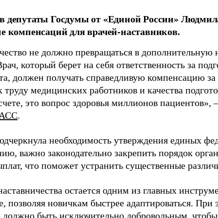
в депутаты Госдумы от «Единой России» Людми
ие компенсаций для врачей-наставников.
чество не должно превращаться в дополнительную
Врач, который берет на себя ответственность за под
та, должен получать справедливую компенсацию за э
 труду медицинских работников и качества подготов
чете, это вопрос здоровья миллионов пациентов», 
АСС
.
одчеркнула необходимость утверждения единых фед
нию, важно законодательно закрепить порядок орга
ыплат, что поможет устранить существенные различ
наставничества остается одним из главных инструм
, позволяя новичкам быстрее адаптироваться. При 
 должно быть исключительно добровольным, чтобы 