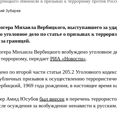
рбицкого обвинили в призывах к терроризму против Росс
ий Зубарев
огера Михаила Вербицкого, выступавшего за уда
о уголовное дело по статье о призывах к террориз
 за границей.
огера Михаила Вербицкого возбуждено уголовное д
 терроризму, передает
РИА «Новости»
.
ено по второй части статьи 205.2 Уголовного кодекс
публичных призывов к осуществлению террористиче
рбицкий, 1969 года рождения, в настоящее время на
гер Амид Юсубов
был внесен
в перечень террористо
сле осуждения за возбуждение ненависти к русским