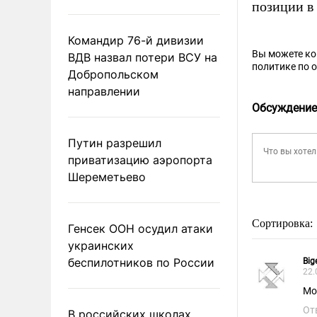
позиции в
Командир 76-й дивизии
Вы можете к
ВДВ назвал потери ВСУ на
политике по 
Добропольском
направлении
Обсуждение
Путин разрешил
приватизацию аэропорта
Шереметьево
Сортировка:
Генсек ООН осудил атаки
украинских
беспилотников по России
Big
22.
Мо
От
В российских школах