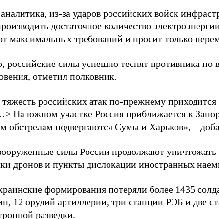
 аналитика, из-за ударов российских войск инфраст
производить достаточное количество электроэнерги
 от максимальных требований и просит только пере
о, российские силы успешно теснят противника по 
овения, отметил полковник.
 тяжесть российских атак по-прежнему приходится
…> На южном участке Россия приближается к Запо
м обстрелам подвергаются Сумы и Харьков», – доба
вооруженные силы России продолжают уничтожать 
рки дронов и пункты дислокации иностранных наем
краинские формирования потеряли более 1435 солдат
н, 12 орудий артиллерии, три станции РЭБ и две с
тронной разведки.