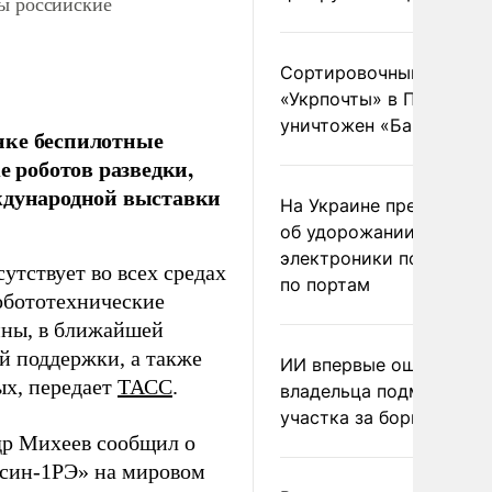
сы российские
Сортировочный пункт
«Укрпочты» в Павлогра
уничтожен «Бандероль
нке беспилотные
е роботов разведки,
еждународной выставки
На Украине предупреди
об удорожании китайс
электроники после уда
тствует во всех средах
по портам
обототехнические
ины, в ближайшей
й поддержки, а также
ИИ впервые оштрафова
ых, передает
ТАСС
.
владельца подмосковн
участка за борщевик
др Михеев сообщил о
есин-1РЭ» на мировом