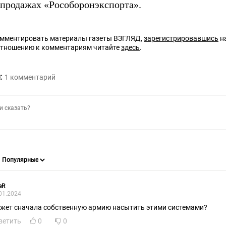
 продажах «Рособоронэкспорта».
омментировать материалы газеты ВЗГЛЯД,
зарегистрировавшись
на
отношению к комментариям читайте
здесь
.
:
1
комментарий
eR
01.2024
жет сначала собственную армию насытить этими системами?
ветить
0
0