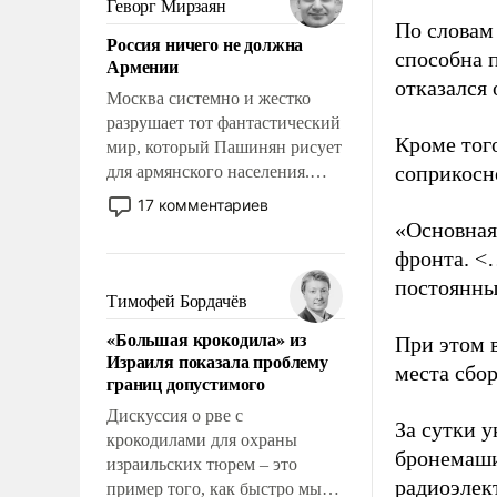
Геворг Мирзаян
означает многолетний период
По словам
Россия ничего не должна
уязвимости США, например,
способна 
Армении
перед Китаем.
отказался
Москва системно и жестко
разрушает тот фантастический
Кроме тог
мир, который Пашинян рисует
соприкосн
для армянского населения.
Мир, где политические
17 комментариев
прожекты будут безусловно
«Основная
оплачиваться за счет
фронта. <
российских
постоянны
налогоплательщиков и где
Тимофей Бордачёв
Еревану за свои поступки не
«Большая крокодила» из
При этом 
нужно отвечать.
Израиля показала проблему
места сбо
границ допустимого
Дискуссия о рве с
За сутки у
крокодилами для охраны
бронемаши
израильских тюрем – это
радиоэлек
пример того, как быстро мы