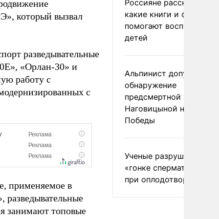
Россияне рассказали,
продвижение
какие книги и фильмы
Э», который вызвал
помогают воспитывать
детей
спорт разведывательные
0Е», «Орлан-30» и
Альпинист допустил
ую работу с
обнаружение
 модернизированных с
предсмертной записки
Наговицыной на пике
Победы
Ученые разрушили миф
«гонке сперматозоидов
при оплодотворении
ие, применяемое в
», разведывательные
ня занимают топовые