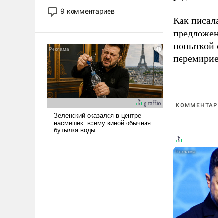
двигаемся по пути
9 комментариев
революционных изменений.
Как писал
То, что несколько лет назад
предложен
было образом для
попыткой 
псевдонаучной фантастики,
перемирие
стало всерьез обсуждаемой
идеей.
КОММЕНТАРИ