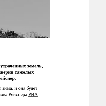
 утраченных земель,
дверии тяжелых
ейснер.
зима, и она будет
лова Рейснера
РИА