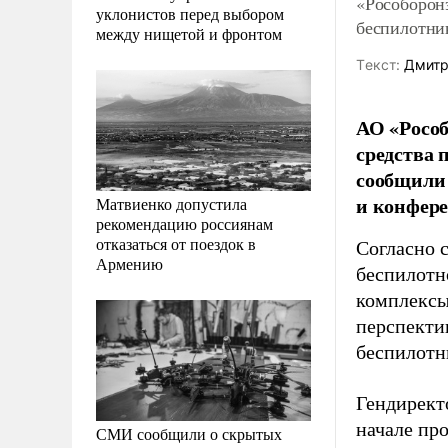
«Рособорон
уклонистов перед выбором
беспилотни
между нищетой и фронтом
Tекст:
Дмитр
АО «Рособ
средства 
сообщили 
и конфер
Матвиенко допустила
рекомендацию россиянам
отказаться от поездок в
Согласно 
Армению
беспилотн
комплексы
перспекти
беспилотн
Гендирект
начале пр
СМИ сообщили о скрытых