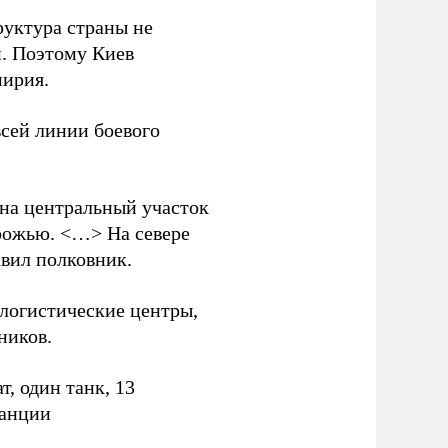
руктура страны не
и. Поэтому Киев
мирия.
всей линии боевого
 на центральный участок
рожью. <…> На севере
вил полковник.
логистические центры,
ников.
, один танк, 13
танции