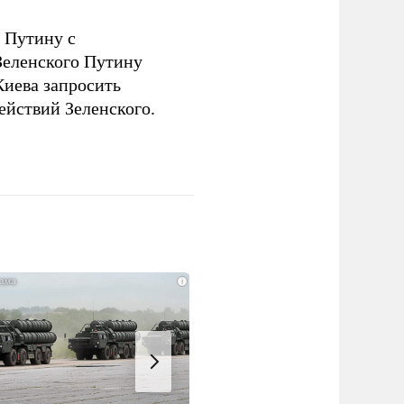
 Путину с
еленского Путину
Киева запросить
ействий Зеленского.
i