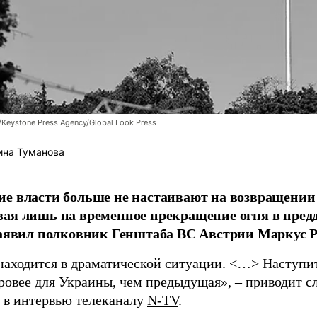
/Keystone Press Agency/Global Look Press
ина Туманова
е власти больше не настаивают на возвращении
ая лишь на временное прекращение огня в пред
заявил полковник Генштаба ВС Австрии Маркус Р
находится в драматической ситуации. <…> Наступит 
уровее для Украины, чем предыдущая», – приводит с
в интервью телеканалу
N-TV
.