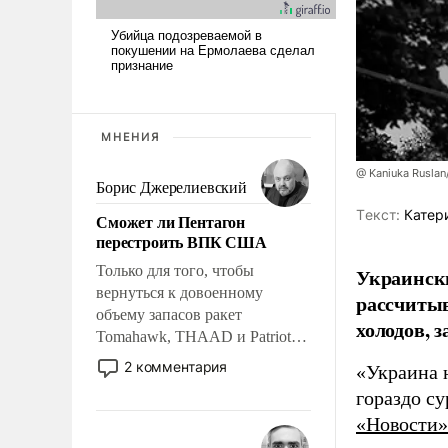
МНЕНИЯ
@ Kaniuka Ruslan
Борис Джерелиевский
Tекст:
Катер
Сможет ли Пентагон
перестроить ВПК США
Только для того, чтобы
Украински
вернуться к довоенному
рассчитыв
объему запасов ракет
холодов, 
Tomahawk, THAAD и Patriot
США потребуется более трех
2 комментария
«Украина 
лет. Даже небольшая война с
гораздо с
Ираном опустошила
«Новости»
американские арсеналы.
Сложившаяся ситуация