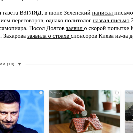
а газета ВЗГЛЯД, в июне Зеленский
написал
письмо
ием переговоров, однако политолог
назвал письмо
З
самопиара. Посол Долгов
заявил
о скорой попытке 
. Захарова
заявила о страхе
спонсоров Киева из-за д
И (10)
▼
i
i