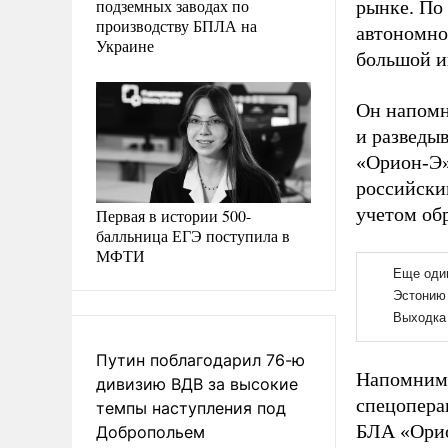
подземных заводах по
рынке. По 
производству БПЛА на
автономно
Украине
большой и
Он напомн
и разведы
«Орион-Э»
российски
учетом обр
Первая в истории 500-
балльница ЕГЭ поступила в
МФТИ
Путин поблагодарил 76-ю
Напомним,
дивизию ВДВ за высокие
спецопера
темпы наступления под
БЛА «Орио
Добропольем