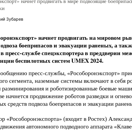
экспорт» начнет продвигать в мире подвозящие боеприпа
ки
ий Зубарев
оронэкспорт» начнет продвигать на мировом ры
подвоза боеприпасов и эвакуации раненых, а такж
в пресс-службе спецэкспортера в преддверии м
енции беспилотных систем UMEX 2024.
сообщению пресс-службы, «Рособоронэкспорт» прису
ого сегмента, наземные системы включают в себя р
 разминирования и роботизированные боевые маш
ве начнется продвижение роботов разведки и огнево
ых средств подвоза боеприпасов и эвакуации ранен
ор «Рособоронэкспорта» (входит в Ростех) Алексан
одвижения автономного подводного аппарата «Клав