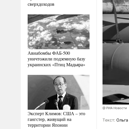
сверхдоходов
Авиабомбы ФАБ-500
уничтожили подземную базу
украинских «Птиц Мадьяра»
@ РИА Новости
Эксперт Климов: США – это
гангстер, живущий на
Tекст:
Ольга
территории Японии