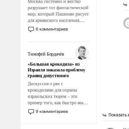
Москва системно и жестко
разрушает тот фантастический
мир, который Пашинян рисует
для армянского населения.
Мир, где этому населению все
6 комментариев
должны просто по
определению, где его
политические прожекты будут
беспрекословно оплачиваться
Тимофей Бордачёв
за счет российских
«Большая крокодила» из
налогоплательщиков и где за
Израиля показала проблему
свои поступки не нужно
границ допустимого
отвечать.
Дискуссия о рве с
крокодилами для охраны
израильских тюрем – это
пример того, как быстро мы
двигаемся по пути
9 комментариев
Показать 
революционных изменений.
То, что несколько лет назад
было образом для