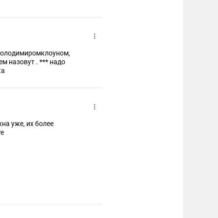
ымволодимиромклоуном,
м назовут . *** надо
 века
жна уже, их более
аните