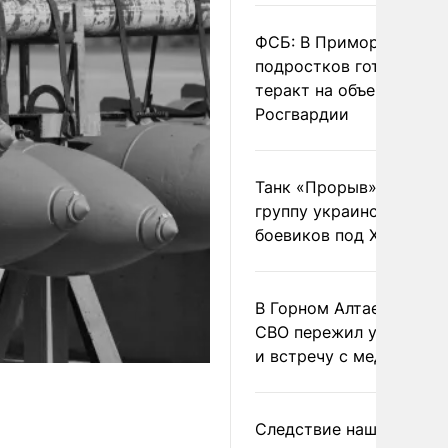
ФСБ: В Приморье трое
подростков готовили
теракт на объекте
Росгвардии
Танк «Прорыв» уничто
группу украинских
боевиков под Харьково
В Горном Алтае участн
СВО пережил удар мол
и встречу с медведем
Следствие нашло новы