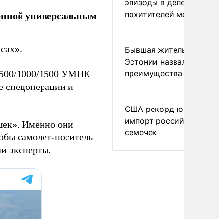
эпизоды в деле
щенной универсальным
похитителей москвичек
асах».
Бывшая жительница
Эстонии назвала главн
преимущества России
-500/1000/1500 УМПК
е спецоперации и
США рекордно нарасти
импорт российских
шек». Именно они
семечек
тобы самолет-носитель
ли эксперты.