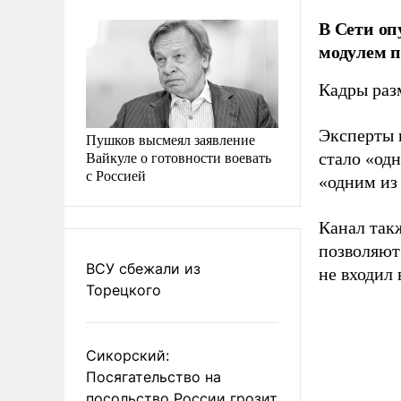
В Сети о
модулем 
Кадры ра
Эксперты 
Пушков высмеял заявление
Вайкуле о готовности воевать
стало «од
с Россией
«одним из
Канал так
позволяют
ВСУ сбежали из
не входил
Торецкого
Сикорский:
Посягательство на
посольство России грозит