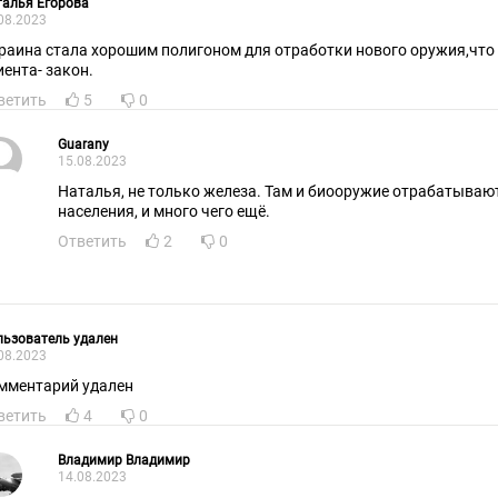
алья Егорова
08.2023
раина стала хорошим полигоном для отработки нового оружия,что ж
иента- закон.
ветить
5
0
Guarany
15.08.2023
Наталья, не только железа. Там и биооружие отрабатываю
населения, и много чего ещё.
Ответить
2
0
ьзователь удален
08.2023
мментарий удален
ветить
4
0
Владимир Владимир
14.08.2023