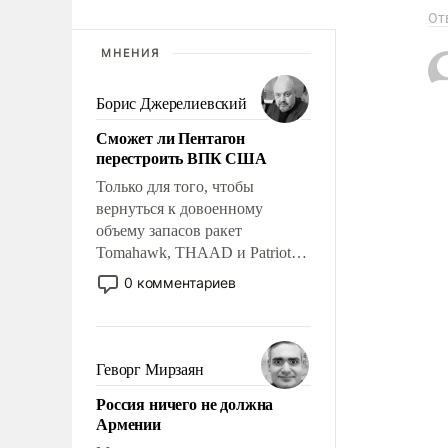
От
МНЕНИЯ
Борис Джерелиевский
Сможет ли Пентагон
перестроить ВПК США
Только для того, чтобы
вернуться к довоенному
объему запасов ракет
Tomahawk, THAAD и Patriot
США потребуется более трех
0 комментариев
лет. Даже небольшая война с
Ираном опустошила
американские арсеналы.
Сложившаяся ситуация
Геворг Мирзаян
означает многолетний период
Россия ничего не должна
уязвимости США, например,
Армении
перед Китаем.