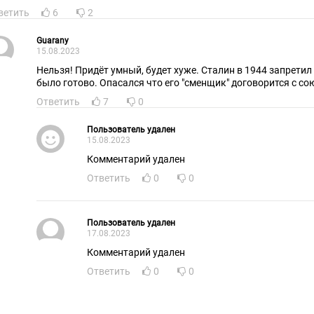
ветить
6
2
Guarany
15.08.2023
Нельзя! Придёт умный, будет хуже. Сталин в 1944 запретил 
было готово. Опасался что его "сменщик" договорится с с
Ответить
7
0
Пользователь удален
15.08.2023
Комментарий удален
Ответить
0
0
Пользователь удален
17.08.2023
Комментарий удален
Ответить
0
0