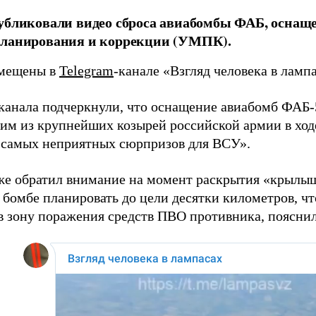
публиковали видео сброса авиабомбы ФАБ, осна
планирования и коррекции (УМПК).
змещены в
Telegram
-канале «Взгляд человека в ламп
канала подчеркнули, что оснащение авиабомб ФАБ
ним из крупнейших козырей российской армии в ход
 самых неприятных сюрпризов для ВСУ».
же обратил внимание на момент раскрытия «крылы
 бомбе планировать до цели десятки километров, ч
 в зону поражения средств ПВО противника, поясни