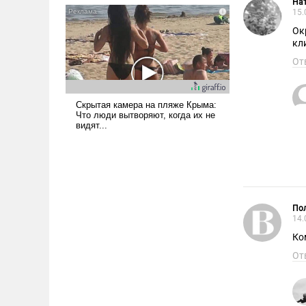
Нат
псевдонаучной фантастики,
15.
стало всерьез обсуждаемой
Ок
идеей.
кл
От
Пол
14.
Ко
От