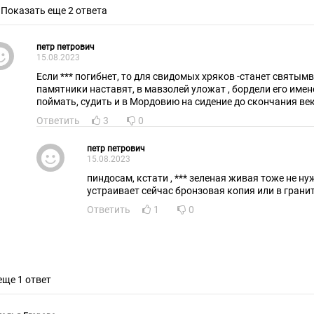
Показать еще 2 ответа
петр петрович
15.08.2023
Если *** погибнет, то для свидомых хряков -станет свят
памятники наставят, в мавзолей уложат , бордели его имене
поймать, судить и в Мордовию на сидение до скончания
Ответить
3
0
петр петрович
15.08.2023
пиндосам, кстати , *** зеленая живая тоже не ну
устраивает сейчас бронзовая копия или в гр
Ответить
1
0
еще 1 ответ