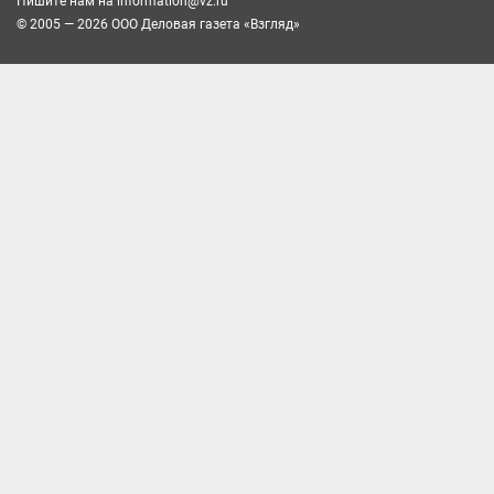
Пишите нам на
information@vz.ru
© 2005 — 2026 ООО Деловая газета «Взгляд»