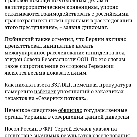
правовой помощи по уголовным делам и
антитеррористическим конвенциям, упорно
отказываются взаимодействовать с российскими
правоохранительными органами в расследовании
этого преступления», – заявил дипломат.
Любинский также отметил, что Берлин активно
препятствовал инициативе начать
международное расследование инцидента под
эгидой Совета Безопасности ООН. По его словам,
такое сопротивление со стороны Германии
является весьма показательным.
Как писала газета ВЗГЛЯД, немецкая прокуратура
намеренно
избегает
упоминаний о заказчиках
терактов на «Северных потоках».
Немецкое следствие
обвинило
государственные
органы Украины в совершении данной диверсии.
Посол России в ФРГ Сергей Нечаев
указал
на
отсутствие значимых результатов расследования