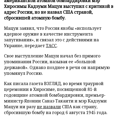
американской атомной бомбардировки мэр
Хиросимы Кадзуми Мацуи выступил с критикой в
адрес России, но не назвал США страной,
сбросившей атомную бомбу.
Мацуи заявил, что Россия якобы «использует
ядерное оружие в качестве инструмента
запугивания», и связал это с действиями на
Украине, передает
ТАСС
.
Свое выступление Мацуи начал без прямого
упоминания России, называя ее «большой
державой». Однако позднее в речи он напрямую
упомянул Россию.
Как писала газета ВЗГЛЯД, во время траурной
церемонии в Хиросиме, посвященной 81-й
годовщине атомной бомбардировки, премьер-
министр Японии Санаэ Такаити и мэр Кадзуми
Мацуи ни разу
не назвали
США как страну,
сбросившую бомбу на город 6 августа 1945 года.