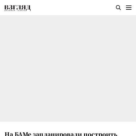
На БАМе запланировали построить