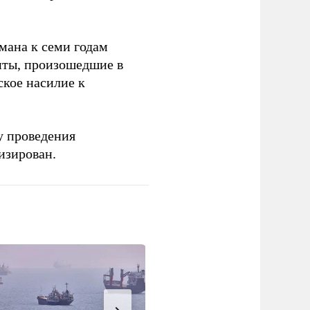
мана к семи годам
нты, произошедшие в
кое насилие к
у проведения
изирован.