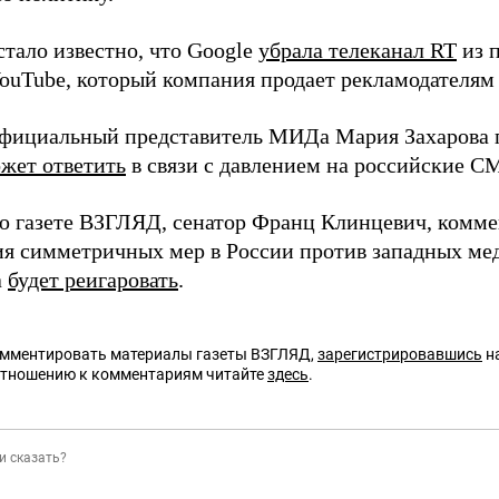
стало известно, что Google
убрала телеканал RT
из 
ouTube, который компания продает рекламодателям –
официальный представитель МИДа Мария Захарова п
жет ответить
в связи с давлением на российские 
ю газете ВЗГЛЯД, сенатор Франц Клинцевич, комм
я симметричных мер в России против западных мед
а
будет реигаровать
.
омментировать материалы газеты ВЗГЛЯД,
зарегистрировавшись
на
отношению к комментариям читайте
здесь
.