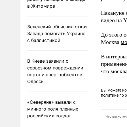
в Житомире
Накануне 
видео на Y
Зеленский объяснил отказ
Запада помогать Украине
До этого 
с баллистикой
Москва
мо
В интервь
В Киеве заявили о
применени
серьезном повреждении
что москв
порта и энергообъектов
Одессы
Вы можете к
политике по 
«Северяне» вывели с
минного поля пленных
российских солдат