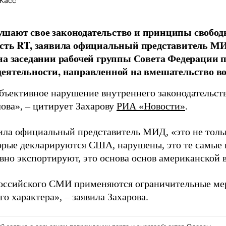
Касс
ают свое законодательство и принципы свободы
ость RT, заявила официальный представитель М
на заседании рабочей группы Совета Федерации 
еятельности, направленной на вмешательство во
бъективное нарушение внутреннего законодательс
лова», – цитирует Захарову
РИА «Новости»
.
ила официальный представитель МИД, «это не толь
торые декларируются США, нарушены, это те самые
но экспортируют, это основа основ американской 
оссийского СМИ применяются ограничительные ме
о характера», – заявила Захарова.