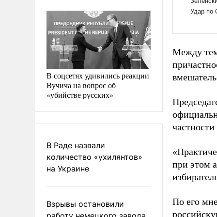
Между тем
причастно
В соцсетях удивились реакции
вмешатель
Вучича на вопрос об
«убийстве русских»
Председат
официальн
частности 
В Раде назвали
«Практиче
количество «ухилянтов»
при этом 
на Украине
избирател
По его мн
Взрывы остановили
российску
работу немецкого завода