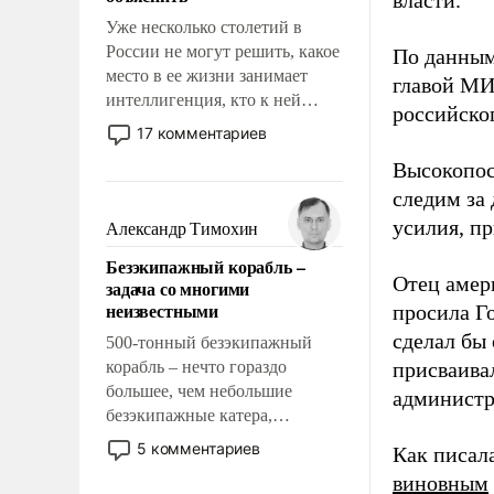
власти.
Уже несколько столетий в
России не могут решить, какое
По данным
место в ее жизни занимает
главой МИ
интеллигенция, кто к ней
российско
принадлежит, а кого из нее
17 комментариев
исключили с правом
Высокопос
восстановления и без оного. И
следим за
чем она отличается от просто
образованных людей. Иногда
усилия, п
Александр Тимохин
казалось, что эти вопросы
Безэкипажный корабль –
решены раз и навсегда, но –
Отец амер
задача со многими
нет, не решены.
неизвестными
просила Г
сделал бы
500-тонный безэкипажный
корабль – нечто гораздо
присваива
большее, чем небольшие
админист
безэкипажные катера,
применение которых уже
5 комментариев
Как писал
стало обыденностью. Задача по
виновным
созданию такого корабля очень