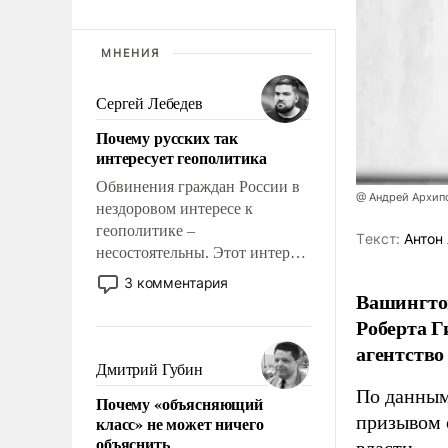
МНЕНИЯ
Сергей Лебедев
Почему русских так
интересует геополитика
Обвинения граждан России в
@ Андрей Архип
нездоровом интересе к
геополитике –
Tекст:
Антон 
несостоятельны. Этот интерес
рационален и прагматичен. Он
3 комментария
Вашингто
обусловлен тысячелетним
опытом выживания в крайне
Роберта Г
непростых условиях и
агентство
фундаментальным знанием,
Дмитрий Губин
что мировая политика имеет
По данны
Почему «объясняющий
свойство заявляться на порог
призывом 
класс» не может ничего
нашего дома.
объяснить