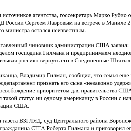
 источников агентства, госсекретарь Марко Рубио о
Д России Сергеем Лавровым на встрече в Маниле 2
го министра остался неизвестным.
тавленный чиновник администрации США заявил:
 делом господина Гилмана и предпринимаем неодно
ризывая россиян вернуть его в Соединенные Штаты»
иканца, Владимир Гилман, сообщил, что семья еще в
осдепартамент признать его сына «незаконно удерж
 освобождение приоритетом для правительства США
л такой статус ни одному американцу в России с н
рации США.
а газета ВЗГЛЯД, суд Центрального района Воронеж
гражданина США Роберта Гилмана и приговорил ег