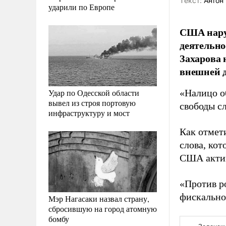
Tекст:
Антон 
ударили по Европе
США наруш
деятельн
Захарова 
внешней д
Удар по Одесской области
«Налицо о
вывел из строя портовую
свободы с
инфраструктуру и мост
Как отмет
слова, ко
США актив
«Против р
фискальног
Мэр Нагасаки назвал страну,
сбросившую на город атомную
бомбу