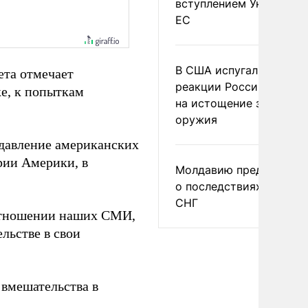
вступлением Украины в
ЕС
В США испугались
ета отмечает
реакции России и Кита
е, к попыткам
на истощение запасов
оружия
давление американских
рии Америки, в
Молдавию предупреди
о последствиях выхода
СНГ
 отношении наших СМИ,
льстве в свои
 вмешательства в