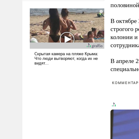
половиной
сложна и амбициозна. Однако
и ее реализация радикально
поднимет наши боевые
В октябре
возможности.
строгого 
колонии и
сотрудник
В апреле 
специальн
КОММЕНТАРИ