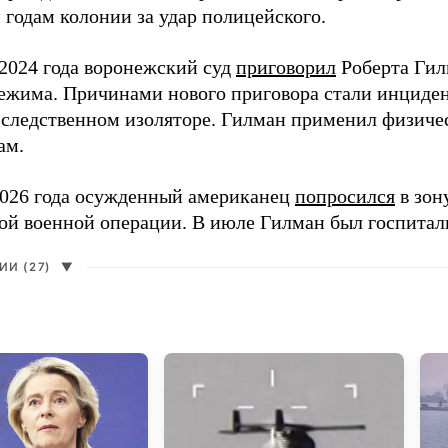
 годам колонии за удар полицейского.
 2024 года воронежский суд
приговорил
Роберта Гил
режима. Причинами нового приговора стали инциде
 следственном изоляторе. Гилман применил физичес
ам.
2026 года осужденный американец
попросился
в зон
ой военной операции. В июле Гилман был госпитал
И (27)
▼