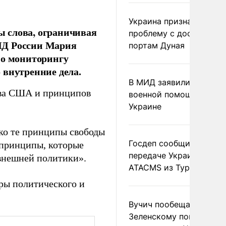
Украина признала
 слова, ограничивая
проблему с доступом к
ИД России Мария
портам Дуная
по мониторингу
 внутренние дела.
В МИД заявили о прямо
тва США и принципов
военной помощи Румы
Украине
ко те принципы свободы
Госдеп сообщил о
 принципы, которые
передаче Украине раке
внешней политики».
ATACMS из Турции
ры политического и
Вучич пообещал
Зеленскому помочь со