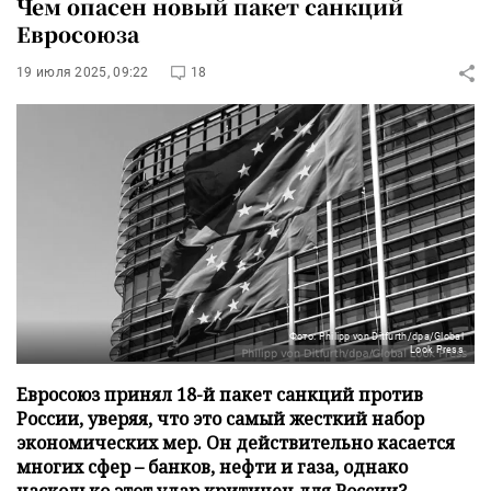
Чем опасен новый пакет санкций
Евросоюза
19 июля 2025, 09:22
18
Фото: Philipp von Ditfurth/dpa/Global
Look Press
Евросоюз принял 18-й пакет санкций против
России, уверяя, что это самый жесткий набор
экономических мер. Он действительно касается
многих сфер – банков, нефти и газа, однако
насколько этот удар критичен для России?