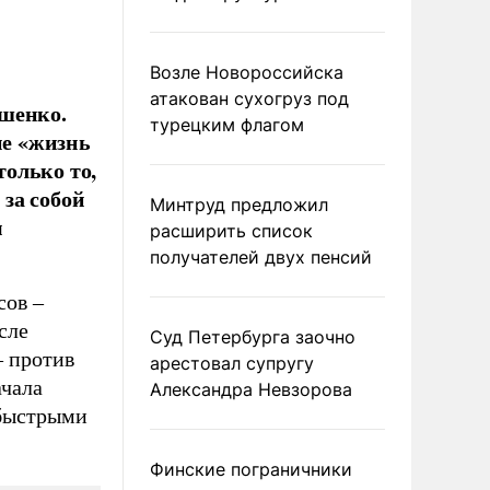
Возле Новороссийска
атакован сухогруз под
ошенко.
турецким флагом
е «жизнь
только то,
 за собой
Минтруд предложил
м
расширить список
получателей двух пенсий
сов –
сле
Суд Петербурга заочно
– против
арестовал супругу
ачала
Александра Невзорова
 быстрыми
Финские пограничники