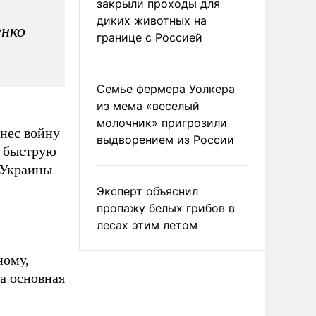
закрыли проходы для
диких животных на
енко
границе с Россией
Семье фермера Уолкера
из мема «веселый
молочник» пригрозили
инес войну
выдворением из России
а быструю
 Украины –
Эксперт объяснил
пропажу белых грибов в
лесах этим летом
ному,
ла основная