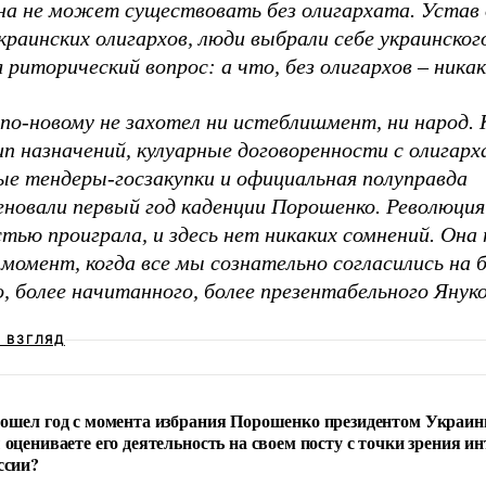
на не может существовать без олигархата. Устав
раинских олигархов, люди выбрали себе украинского
 риторический вопрос: а что, без олигархов – ника
по-новому не захотел ни истеблишмент, ни народ.
п назначений, кулуарные договоренности с олигарх
ые тендеры-госзакупки и официальная полуправда
еновали первый год каденции Порошенко. Революция
тью проиграла, и здесь нет никаких сомнений. Она
момент, когда все мы сознательно согласились на 
, более начитанного, более презентабельного Янук
Ш ВЗГЛЯД
ошел год с момента избрания Порошенко президентом Украин
 оцениваете его деятельность на своем посту с точки зрения ин
ссии?