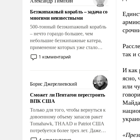
Александр Тимохин
адаптироваться.
Безэкипажный корабль – задача со
Единст
многими неизвестными
армию,
500-тонный безэкипажный корабль
срочн
– нечто гораздо большее, чем
небольшие безэкипажные катера,
Рассле
применение которых уже стало
так и 
обыденностью. Задача по созданию
1 комментарий
такого корабля очень сложна и
амбициозна. Однако и ее
И как
реализация радикально поднимет
ясно, 
наши боевые возможности.
Борис Джерелиевский
или чу
Сможет ли Пентагон перестроить
говор
ВПК США
Майда
Только для того, чтобы вернуться к
нацио
довоенному объему запасов ракет
украи
Tomahawk, THAAD и Patriot США
потребуется более трех лет. Даже
«През
небольшая война с Ираном
4 комментария