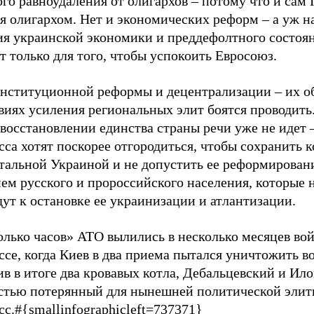
го равноудаления от олигархов – потому что и сам
я олигархом. Нет и экономических реформ – а уж н
ия украинской экономики и преддефолтного состоян
т только для того, чтобы успокоить Евросоюз.
онституционной реформы и децентрализации – их о
виях усиления региональных элит боятся проводить
восстановлении единства страны речи уже не идет 
са хотят поскорее отгородиться, чтобы сохранить 
стальной Украиной и не допустить ее реформирован
ием русского и пророссийского населения, которые
ут к остановке ее украинизации и атлантизации.
олько часов» АТО вылились в несколько месяцев во
се, когда Киев в два приема пытался уничтожить в
в в итоге два кровавых котла, Дебальцевский и Ило
стью потерянный для нынешней политической эли
с.#{smallinfographicleft=737371}