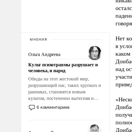
никако
осталс
паден
говоря
Нет к
МНЕНИЯ
в усло
каком 
Ольга Андреева
Донбас
Культ психотравмы разрушает и
над о
человека, и народ
участ
Обиды на этот жестокий мир,
привед
разрушающий нас, таких хрупких и
ранимых, становятся новым
культом, постепенно вытесняя и
«Неск
отменяя традиционное требование к
Донбас
6 комментариев
человеку – быть мужественным и
получи
твердым под ударами судьбы, брать
полно
на себя ответственность, помогать
Донбас
слабым, идти вперед и