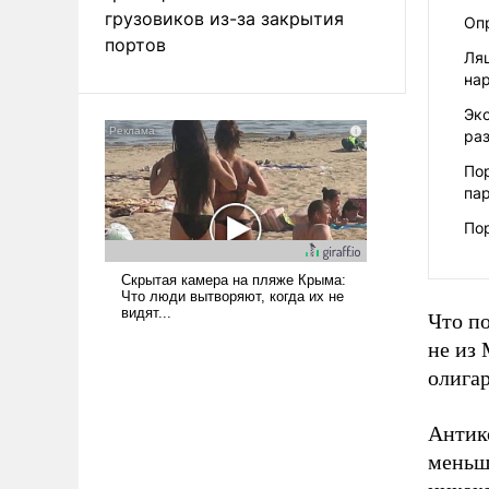
грузовиков из-за закрытия
Оп
портов
Ля
на
Эко
ра
По
па
По
Что п
не из 
олига
Антик
меньше