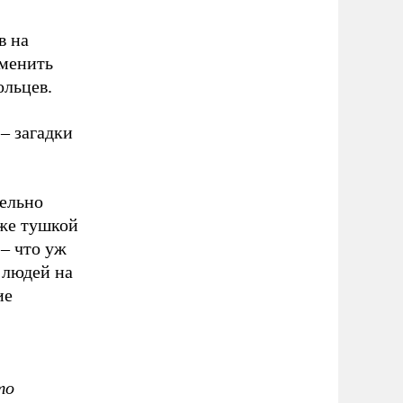
в на
аменить
ольцев.
– загадки
тельно
аже тушкой
– что уж
 людей на
ие
то