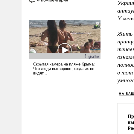
Украи
опустошила американские
антиук
арсеналы. Сложившаяся ситуация
означает многолетний период
У меня
уязвимости США, например, перед
Китаем.
Жить 
принци
тенев
ознам
полнос
в тот 
умного
НА ВА
Пр
вы
Ро