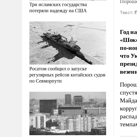
Пороше
Три исламских государства
потеряли надежду на США
Tекст:
П
Год н
«Шоко
по-нов
что Ук
прези
Росатом сообщил о запуске
везен
регулярных рейсов китайских судов
по Севморпути
Порош
спустя
Майда
корруп
распад
темпа