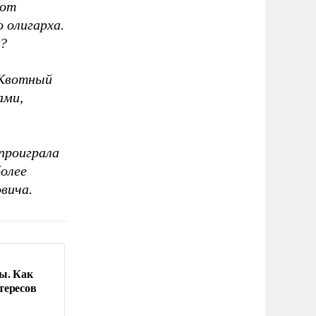
 от
 олигарха.
к?
 Квотный
ами,
 проиграла
более
овича.
ы. Как
тересов