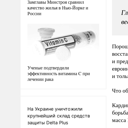
Замглавы Минстроя сравнил
качество жилья в Нью-Йорке и
Гл
России
ве
Порош
восста
и пре
Ученые подтвердили
еврои
эффективность витамина C при
и толь
лечении рака
Что о
Карди
На Украине уничтожили
борьба
крупнейший склад средств
масса
защиты Delta Plus