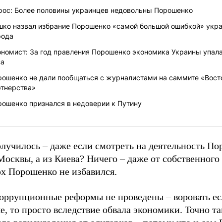
рос: Более половины украинцев недовольны Порошенко
шко назвал избрание Порошенко «самой большой ошибкой» укр
рода
номист: За год правления Порошенко экономика Украины упала
за
рошенко не дали пообщаться с журналистами на саммите «Вост
ртнерства»
рошенко признался в недоверии к Путину
олучилось – даже если смотреть на деятельность П
Москвы, а из Киева? Ничего – даже от собственного
рх Порошенко не избавился.
оррупционные реформы не проведены – воровать ес
, то просто вследствие обвала экономики. Точно та