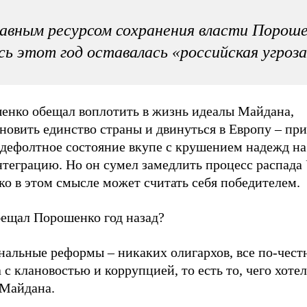
авным ресурсом сохранения власти Порош
сь этот год оставалась «российская угроза
енко обещал воплотить в жизнь идеалы Майдана,
новить единство страны и двинуться в Европу – пр
ддефолтное состояние вкупе с крушением надежд н
нтеграцию. Но он сумел замедлить процесс распада
ко в этом смысле может считать себя победителем.
бещал Порошенко год назад?
нальные реформы – никаких олигархов, все по-чест
 с клановостью и коррупцией, то есть то, чего хоте
 Майдана.