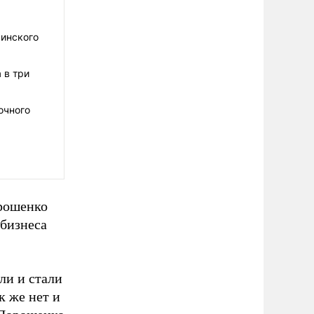
аинского
 в три
очного
орошенко
 бизнеса
ли и стали
к же нет и