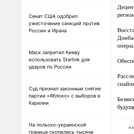
Децент
регио
Сенат США одобрил
ужесточение санкций против
Восста
России и Ирана
Донбас
опера
Маск запретил Киеву
использовать Starlink для
Обесп
ударов по России
Рассле
снайп
Суд признал законным снятие
партии «Яблоко» с выборов в
Безвиз
Карелии
будущ
На польско-украинской
НА
границе скопились тысячи