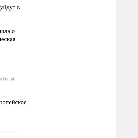
уйдут в
 шла о
ческая
что за
вропейское