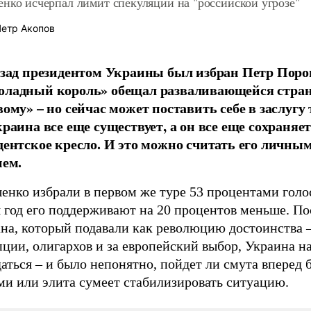
нко исчерпал лимит спекуляций на "российской угрозе"
етр Акопов
азад президентом Украины был избран Петр Пор
ладный король» обещал разваливающейся стран
ому» – но сейчас может поставить себе в заслугу 
раина все еще существует, а он все еще сохраняет
дентское кресло. И это можно считать его личны
ием.
енко избрали в первом же туре 53 процентами голо
 год его поддерживают на 20 процентов меньше. По
на, который подавали как революцию достоинства 
ции, олигархов и за европейский выбор, Украина н
аться – и было непонятно, пойдет ли смута вперед
ми или элита сумеет стабилизировать ситуацию.