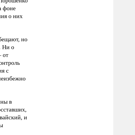
 Порошенко
а фоне
ия о них
бещают, но
. Ни о
– от
контроль
ия с
 неизбежно
йны в
осставших,
вайский, и
ты