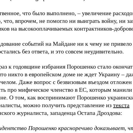
венное, что было выполнено, – увеличение расходо
 что, впрочем, не помогло ни выиграть войну, ни з
иков на высокооплачиваемых контрактников-добров
дование событий на Майдане ни к чему не привело 
остались без ответа, и это совсем неудивительно.
 раз к годовщине избрания Порошенко стало оконча
что никто в европейском доме не ждет Украину – д
челом. Даже вопрос с безвизовым въездом отложен 
ить про мифическое членство в ЕС, которым манили
не. О том, как воспринимают Порошенко украинск
налисты, можно получить представление из
текста
нского журналиста, западенца Остапа Дроздова:
идентство Порошенко красноречиво доказывает, ч